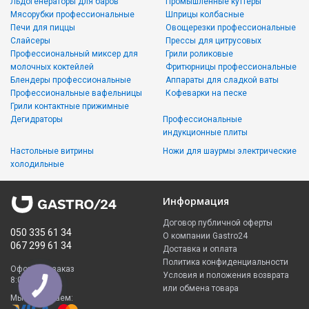
Льдогенераторы для баров
Промышленные куттеры
Мясорубки профессиональные
Шприцы колбасные
Печи для пиццы
Овощерезки профессиональные
Слайсеры
Прессы для цитрусовых
Профессиональный миксер для
Грили роликовые
молочных коктейлей
Фритюрницы профессиональные
Блендеры профессиональные
Аппараты для сладкой ваты
Профессиональные вафельницы
Кофеварки на песке
Грили контактные прижимные
Дегидраторы
Профессиональные
индукционные плиты
Настольные витрины
Ножи для шаурмы электрические
холодильные
Информация
Договор публичной оферты
050 335 61 34
О компании Gastro24
067 299 61 34
Доставка и оплата
Политика конфиденциальности
Оформить заказ
Условия и положения возврата
8:00 - 23:00
или обмена товара
Мы принимаем: