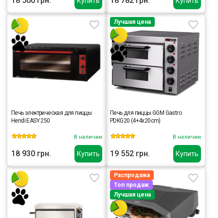
18 500 грн.
18 782 грн.
Купить
Купить
Лучшая цена
Печь электрическая для пиццы
Печь для пиццы GGM Gastro
Hendi EASY 250
PDKG20 (4+4x20cm)
В наличии
В наличии
18 930 грн.
19 552 грн.
Купить
Купить
Распродажа
Топ продаж
Лучшая цена