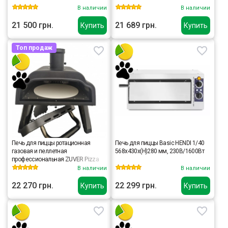
В наличии
В наличии
21 500 грн.
21 689 грн.
Купить
Купить
Топ продаж
Печь для пиццы ротационная
Печь для пиццы Basic HENDI 1/40
газовая и пеллетная
568x430x(H)280 мм, 230В/1600Вт
профессиональная ZUVER Pizza
Gas Pellet 14GPR (35,56 см) Rotating
В наличии
В наличии
LUX
22 270 грн.
22 299 грн.
Купить
Купить