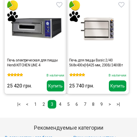
Печь электрическая для пиццы
Печь для пиццы Basic 2/40
Hendi KITCHEN LINE 4
568x430x(H)425 мм, 230В/2400Вт
В наличии
В наличии
25 420 грн.
25 740 грн.
Купить
Купить
|<
<
1
2
3
4
5
6
7
8
9
>
>|
Рекомендуемые категории