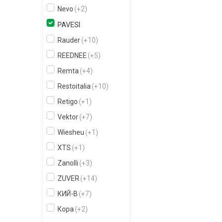
Nevo
+2
PAVESI
Rauder
+10
REEDNEE
+5
Remta
+4
Restoitalia
+10
Retigo
+1
Vektor
+7
Wiesheu
+1
XTS
+1
Zanolli
+3
ZUVER
+14
КИЙ-В
+7
Кора
+2