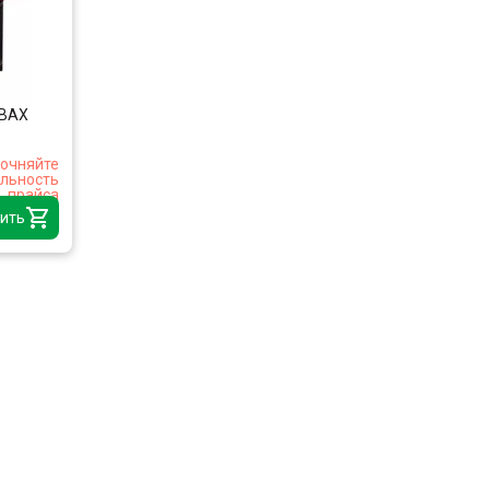
ОВАХ
очняйте
альность
прайса
ить