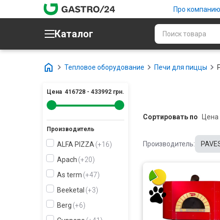
Про компани
Каталог
Тепловое оборудование
Печи для пиццы
Цена
416728
-
433992
грн.
Сортировать по
Производитель
Производитель:
PAVES
ALFA PIZZA
+16
Apach
+20
As term
+47
Beeketal
+3
Berg
+6