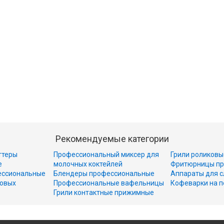
Рекомендуемые категории
ттеры
Профессиональный миксер для
Грили роликовы
е
молочных коктейлей
Фритюрницы пр
ессиональные
Блендеры профессиональные
Аппараты для с
совых
Профессиональные вафельницы
Кофеварки на п
Грили контактные прижимные