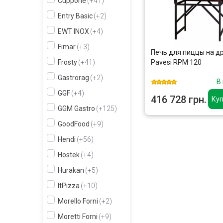
Cuppone
+41
Entry Basic
+2
EWT INOX
+4
Fimar
+3
Печь для пиццы на д
Pavesi RPM 120
Frosty
+41
Gastrorag
+2
В
GGF
+4
416 728 грн.
Куп
GGM Gastro
+125
GoodFood
+9
Hendi
+56
Hostek
+4
Hurakan
+5
ItPizza
+10
Morello Forni
+2
Moretti Forni
+9