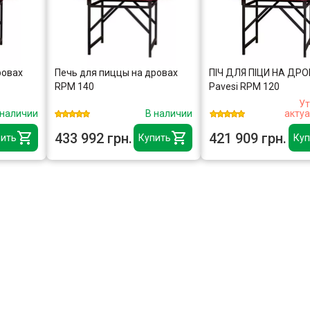
ровах
Печь для пиццы на дровах
ПІЧ ДЛЯ ПІЦИ НА ДР
RPM 140
Pavesi RPM 120
Ут
 наличии
В наличии
акту
433 992 грн.
421 909 грн.
ить
Купить
Куп