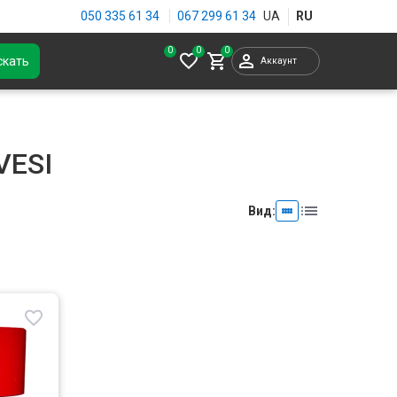
050 335 61 34
067 299 61 34
0
скать
Аккаунт
VESI
Вид: