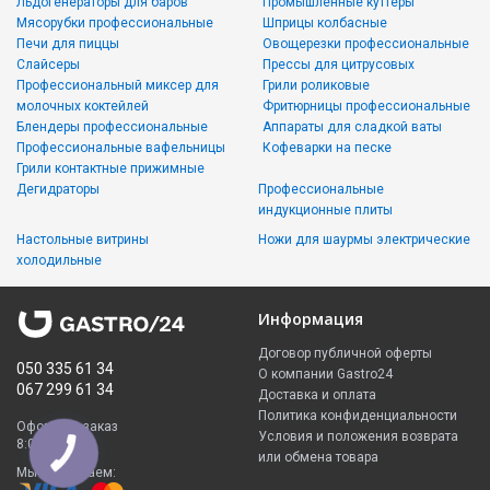
Льдогенераторы для баров
Промышленные куттеры
Мясорубки профессиональные
Шприцы колбасные
Печи для пиццы
Овощерезки профессиональные
Слайсеры
Прессы для цитрусовых
Профессиональный миксер для
Грили роликовые
молочных коктейлей
Фритюрницы профессиональные
Блендеры профессиональные
Аппараты для сладкой ваты
Профессиональные вафельницы
Кофеварки на песке
Грили контактные прижимные
Дегидраторы
Профессиональные
индукционные плиты
Настольные витрины
Ножи для шаурмы электрические
холодильные
Информация
Договор публичной оферты
050 335 61 34
О компании Gastro24
067 299 61 34
Доставка и оплата
Политика конфиденциальности
Оформить заказ
Условия и положения возврата
8:00 - 23:00
или обмена товара
Мы принимаем: