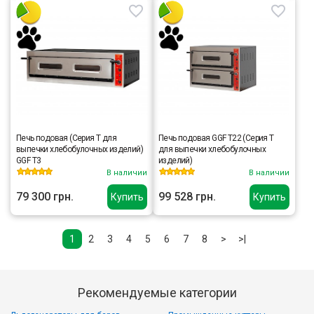
Печь подовая (Серия Т для
Печь подовая GGF Т22 (Серия Т
выпечки хлебобулочных изделий)
для выпечки хлебобулочных
GGF Т3
изделий)
В наличии
В наличии
79 300 грн.
99 528 грн.
Купить
Купить
1
2
3
4
5
6
7
8
>
>|
Рекомендуемые категории