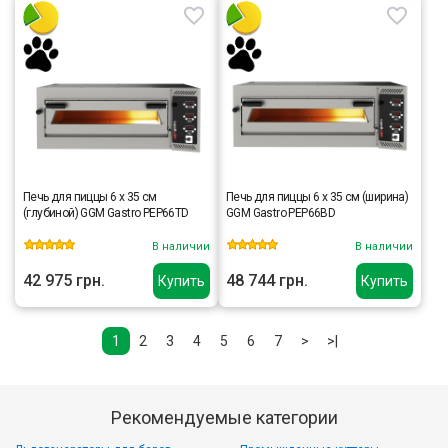
Печь для пиццы 6 x 35 см
Печь для пиццы 6 x 35 см (ширина)
(глубиной) GGM Gastro PEP66TD
GGM Gastro PEP66BD
В наличии
В наличии
42 975 грн.
48 744 грн.
Купить
Купить
1
2
3
4
5
6
7
>
>|
Рекомендуемые категории