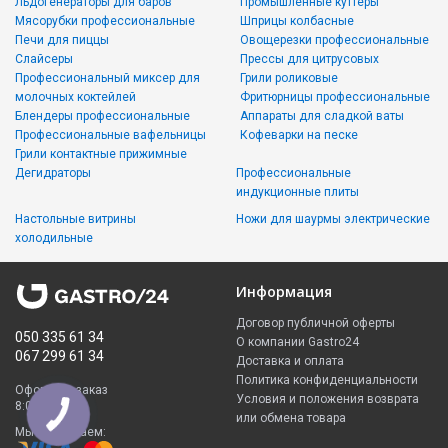
Льдогенераторы для баров
Промышленные куттеры
Мясорубки профессиональные
Шприцы колбасные
Печи для пиццы
Овощерезки профессиональные
Слайсеры
Прессы для цитрусовых
Профессиональный миксер для
Грили роликовые
молочных коктейлей
Фритюрницы профессиональные
Блендеры профессиональные
Аппараты для сладкой ваты
Профессиональные вафельницы
Кофеварки на песке
Грили контактные прижимные
Дегидраторы
Профессиональные
индукционные плиты
Настольные витрины
Ножи для шаурмы электрические
холодильные
Информация
Договор публичной оферты
050 335 61 34
О компании Gastro24
067 299 61 34
Доставка и оплата
Политика конфиденциальности
Оформить заказ
Условия и положения возврата
8:00 - 23:00
или обмена товара
Мы принимаем: