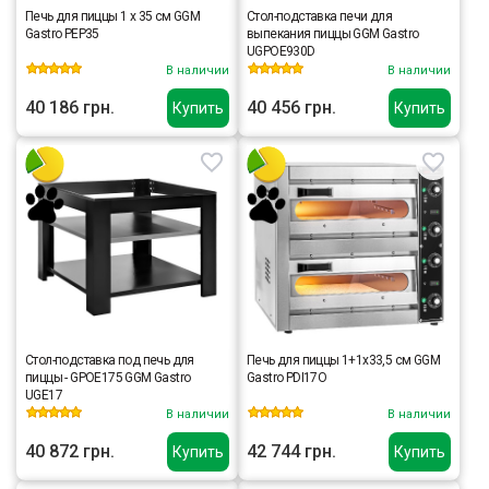
Печь для пиццы 1 х 35 см GGM
Стол-подставка печи для
Gastro PEP35
выпекания пиццы GGM Gastro
UGPOE930D
В наличии
В наличии
40 186 грн.
40 456 грн.
Купить
Купить
Стол-подставка под печь для
Печь для пиццы 1+1x33,5 cм GGM
пиццы - GPOE175 GGM Gastro
Gastro PDI17O
UGE17
В наличии
В наличии
40 872 грн.
42 744 грн.
Купить
Купить