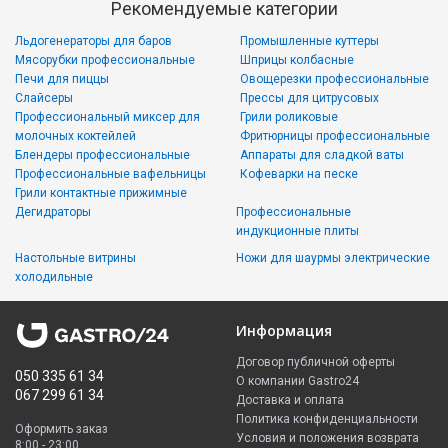
Рекомендуемые категории
Льдогенераторы для баров
Промышленные куттеры
Мясорубки профессиональные
Шприцы колбасные
Печи для пиццы
Овощерезки профессиональные
Слайсеры
Прессы для цитрусовых
Профессиональный миксер для
Грили роликовые
молочных коктейлей
Фритюрницы профессиональные
Блендеры профессиональные
Аппараты для сладкой ваты
Профессиональные вафельницы
Кофеварки на песке
Грили контактные прижимные
Дегидраторы
Профессиональные
индукционные плиты
Настольные витрины
Ножи для шаурмы электрические
холодильные
Информация
Договор публичной оферты
050 335 61 34
О компании Gastro24
067 299 61 34
Доставка и оплата
Политика конфиденциальности
Оформить заказ
Условия и положения возврата
8:00 - 23:00