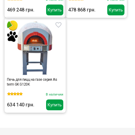
469 248 грн.
478 868 грн.
Купить
Купить
Печь для пицц на газе серия As
term GK G120K
В наличии
634 140 грн.
Купить