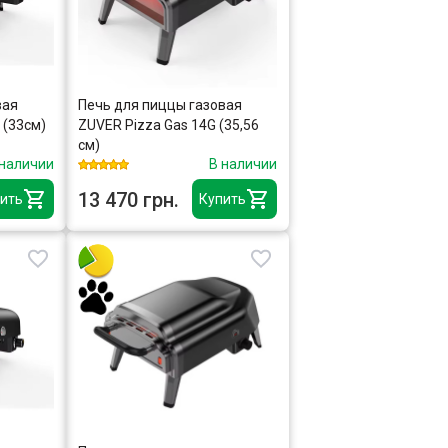
вая
Печь для пиццы газовая
 (33см)
ZUVER Pizza Gas 14G (35,56
см)
 наличии
В наличии
13 470 грн.
ить
Купить