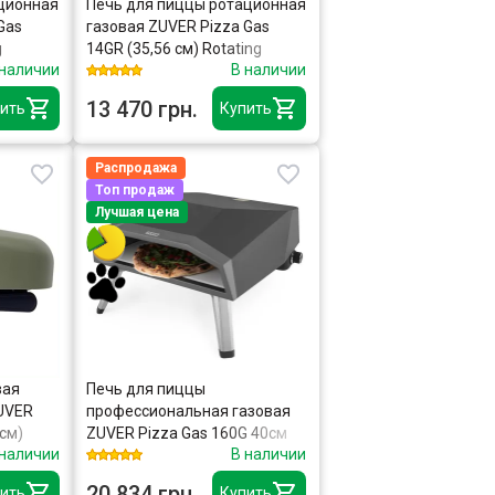
ционная
Печь для пиццы ротационная
Gas
газовая ZUVER Pizza Gas
g
14GR (35,56 см) Rotating
 наличии
В наличии
13 470 грн.
ить
Купить
Распродажа
Топ продаж
Лучшая цена
вая
Печь для пиццы
UVER
профессиональная газовая
 см)
ZUVER Pizza Gas 160G 40см
 наличии
В наличии
камера 50см×45см
20 834 грн.
ить
Купить