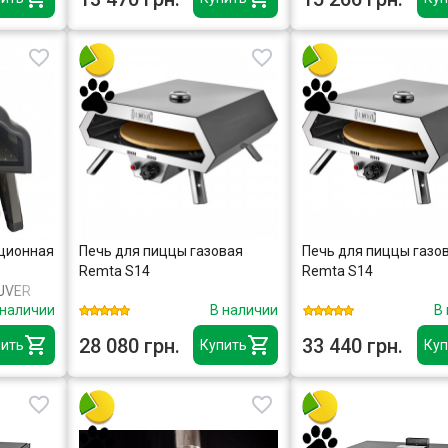
ационная
Печь для пиццы газовая
Печь для пиццы газо
Remta S14
Remta S14
UVER
 наличии
В наличии
В
 (35,56
28 080 грн.
33 440 грн.
ить
Купить
Куп