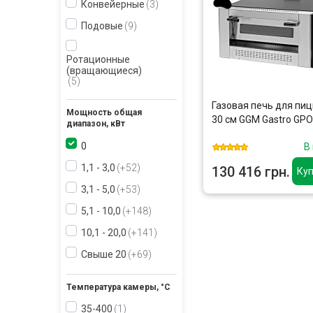
Конвейерные
3
Подовые
9
Ротационные
(вращающиеся)
5
Газовая печь для пиц
Мощность общая
30 см GGM Gastro GP
диапазон, кВт
0
В
1,1 - 3,0
+52
130 416 грн.
Куп
3,1 - 5,0
+53
5,1 - 10,0
+148
10,1 - 20,0
+141
Свыше 20
+69
Температура камеры, °С
35-400
1