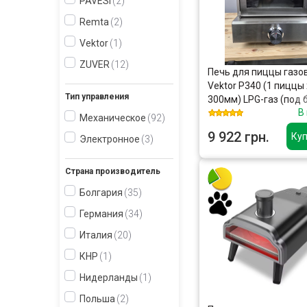
PAVESI
2
Remta
2
Vektor
1
ZUVER
12
Печь для пиццы газо
Vektor P340 (1 пиццы 
Тип управления
300мм) LPG-газ (под 
В
Механическое
92
9 922 грн.
Куп
Электронное
3
Страна производитель
Болгария
35
Германия
34
Италия
20
КНР
1
Нидерланды
1
Польша
2