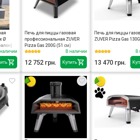
вая
Печь для пиццы газовая
Печь для пиццы газо
х Ø
профессиональная ZUVER
ZUVER Pizza Gas 130G
балон)
Pizza Gas 200G (51 см)
 наличии
В наличии
В
12 752 грн.
13 470 грн.
ить
Купить
Куп