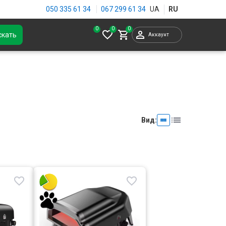
050 335 61 34
067 299 61 34
0
скать
Аккаунт
ы
Вид: