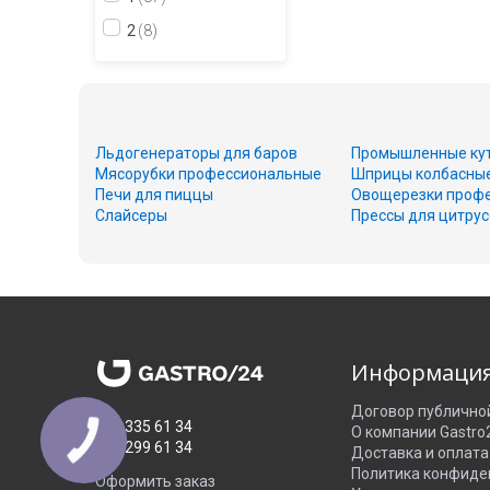
2
8
Льдогенераторы для баров
Промышленные ку
Мясорубки профессиональные
Шприцы колбасны
Печи для пиццы
Овощерезки проф
Слайсеры
Прессы для цитру
Информаци
Договор публично
050 335 61 34
О компании Gastro
067 299 61 34
Доставка и оплата
Политика конфиде
Оформить заказ