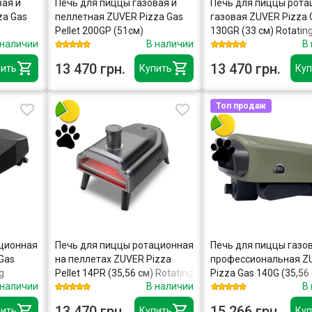
вая и
Печь для пиццы газовая и
Печь для пиццы рота
za Gas
пеллетная ZUVER Pizza Gas
газовая ZUVER Pizza 
Pellet 200GP (51см)
130GR (33 см) Rotatin
 наличии
В наличии
В
13 470 грн.
13 470 грн.
ить
Купить
Куп
Топ продаж
ационная
Печь для пиццы ротационная
Печь для пиццы газо
Gas
на пеллетах ZUVER Pizza
профессиональная Z
g
Pellet 14PR (35,56 см) Rotating
Pizza Gas 140G (35,56
 наличии
В наличии
В
13 470 грн.
15 266 грн.
ить
Купить
Куп