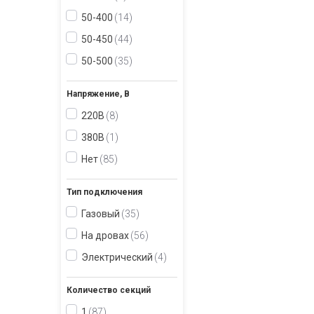
50-400
14
50-450
44
50-500
35
Напряжение, В
220В
8
380В
1
Нет
85
Тип подключения
Газовый
35
На дровах
56
Электрический
4
Количество секций
1
87