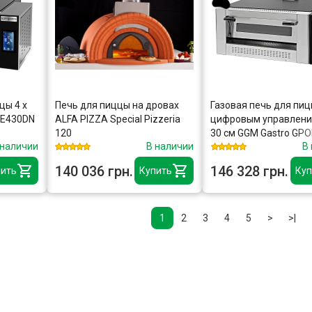
цы 4 x
Печь для пиццы на дровах
Газовая печь для пиц
OE430DN
ALFA PIZZA Special Pizzeria
цифровым управлени
120
30 см GGM Gastro GP
 наличии
В наличии
В
140 036 грн.
146 328 грн.
ить
Купить
Куп
1
2
3
4
5
>
>|