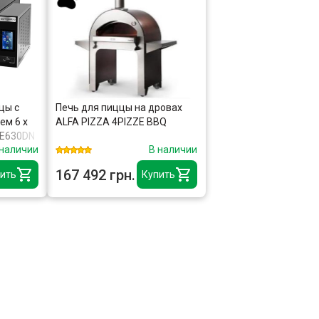
цы с
Печь для пиццы на дровах
ем 6 x
ALFA PIZZA 4PIZZE BBQ
OE630DN
 наличии
В наличии
167 492 грн.
ить
Купить