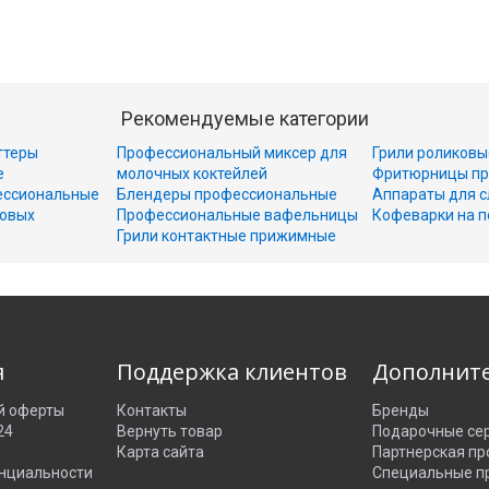
Рекомендуемые категории
ттеры
Профессиональный миксер для
Грили роликовы
е
молочных коктейлей
Фритюрницы пр
ессиональные
Блендеры профессиональные
Аппараты для с
совых
Профессиональные вафельницы
Кофеварки на п
Грили контактные прижимные
я
Поддержка клиентов
Дополнит
й оферты
Контакты
Бренды
24
Вернуть товар
Подарочные се
Карта сайта
Партнерская п
нциальности
Специальные п