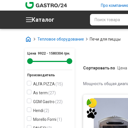
Про компани
Каталог
Тепловое оборудование
Печи для пиццы
Цена
9922
-
1580304
грн.
Сортировать по
Производитель
Мощность общая диапаз
ALFA PIZZA
15
As term
27
GGM Gastro
22
Hendi
2
Morello Forni
1