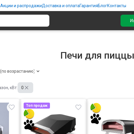
ю
Акции и распродажи
Доставка и оплата
Гарантия
Блог
Контакты
И
Печи для пицц
он, кВт:
0
Топ продаж