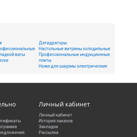
е
Дегидраторы
офессиональные
Настольные витрины холодильные
ладкой ваты
Профессиональные индукционные
еске
плиты
Ножи для шаурмы электрические
ельно
Личный кабинет
Личный кабинет
ртификаты
История заказов
рограмма
Закладки
редложения
Рассылка