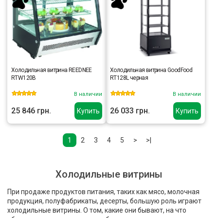
Холодильная витрина REEDNEE
Холодильная витрина GoodFood
RTW120B
RT128L черная
В наличии
В наличии
25 846 грн.
26 033 грн.
Купить
Купить
1
2
3
4
5
>
>|
Холодильные витрины
При продаже продуктов питания, таких как мясо, молочная
продукция, полуфабрикаты, десерты, большую роль играют
холодильные витрины. О том, какие они бывают, на что