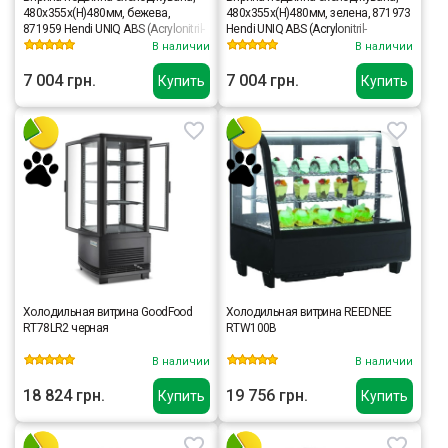
480x355x(H)480мм, бежева,
480x355x(H)480мм, зелена, 871973
871959 Hendi UNIQ ABS (Acrylonitril-
Hendi UNIQ ABS (Acrylonitril-
butadieen-styrene);SAN (Styrene
butadieen-styrene);SAN (Styrene
В наличии
В наличии
acrylonitrile resin)
acrylonitrile resin)
7 004 грн.
7 004 грн.
Купить
Купить
Холодильная витрина GoodFood
Холодильная витрина REEDNEE
RT78LR2 черная
RTW100B
В наличии
В наличии
18 824 грн.
19 756 грн.
Купить
Купить