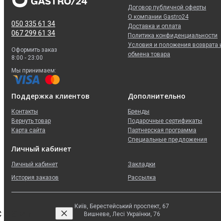
Договор публичной оферты
О компании Gastro24
050 335 61 34
Доставка и оплата
067 299 61 34
Политика конфиденциальности
Условия и положения возврата 
Оформить заказ
обмена товара
8:00 - 23:00
Мы принимаем:
Поддержка клиентов
Дополнительно
Контакты
Бренды
Вернуть товар
Подарочные сертификаты
Карта сайта
Партнерская программа
Специальные предложения
Личный кабинет
Личный кабинет
Закладки
История заказов
Рассылка
Київ, Берестейський проспект, 67
с нами
Вишневе, Лесі Українки, 76