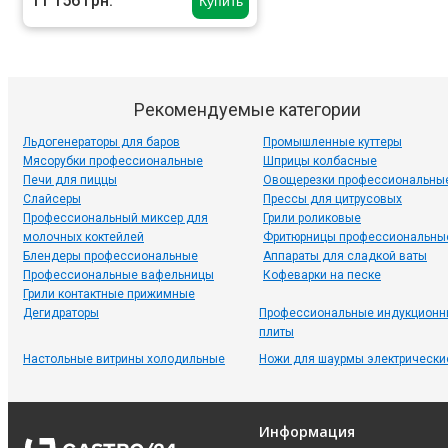
11 156 грн.
Купить
Рекомендуемые категории
Льдогенераторы для баров
Промышленные куттеры
Мясорубки профессиональные
Шприцы колбасные
Печи для пиццы
Овощерезки профессиональны
Слайсеры
Прессы для цитрусовых
Профессиональный миксер для
Грили роликовые
молочных коктейлей
Фритюрницы профессиональны
Блендеры профессиональные
Аппараты для сладкой ваты
Профессиональные вафельницы
Кофеварки на песке
Грили контактные прижимные
Дегидраторы
Профессиональные индукционн
плиты
Настольные витрины холодильные
Ножи для шаурмы электрически
Информация