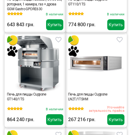
роторная, 1 камера, газ + дрова
GT110/1TS
GGM Gastro GPORE630
В наличии
В наличии
643 843 грн.
774 800 грн.
Купить
Купить
Печь для пиццы Cuppone
Печь для пиццы Cuppone
GT140/1TS
LN2T/1TSHM
Уточняйте
В наличии
актуальность прайса
864 240 грн.
267 216 грн.
Купить
Купить