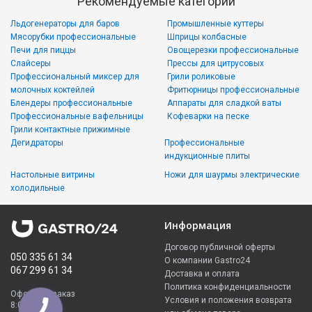
Рекомендуемые категории
Льдогенераторы для баров
Промышленные куттеры
Мясорубки профессиональные
Шприцы колбасные
Печи для пиццы
Овощерезки профессиональные
Слайсеры
Прессы для цитрусовых
Профессиональный миксер для
Грили роликовые
молочных коктейлей
Фритюрницы профессиональные
Блендеры профессиональные
Аппараты для сладкой ваты
Профессиональные вафельницы
Кофеварки на песке
Грили контактные прижимные
Дегидраторы
Профессиональные
индукционные плиты
Настольные витрины
Ножи для шаурмы электрические
холодильные
Информация
Договор публичной оферты
050 335 61 34
О компании Gastro24
067 299 61 34
Доставка и оплата
Политика конфиденциальности
Оформить заказ
Условия и положения возврата
8:00 - 23:00