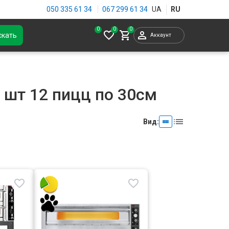
050 335 61 34
067 299 61 34
0
скать
Аккаунт
 шт 12 пицц по 30см
Вид: