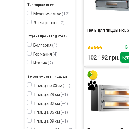
Тип управления
Механическое
12
Электронное
2
Печь для пиццы FRO
Страна производитель
Болгария
1
В
Германия
4
102 192 грн.
Куп
Италия
9
Вместимость пицц, шт
1 пицц по 33см
+1
1 пицца 29 см
+1
1 пицца 32 см
+4
1 пицца 35 см
+1
1 пицца 39 см
+1