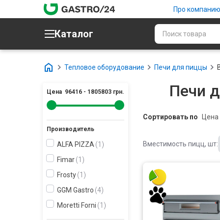
Про компани
Каталог
Тепловое оборудование
Печи для пиццы
Печи д
Цена
96416
-
1805803
грн.
Сортировать по
Производитель
Вместимость пицц, шт:
ALFA PIZZA
1
Fimar
1
Frosty
1
GGM Gastro
4
Moretti Forni
1