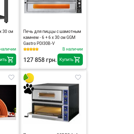
x 30 см
Печь для пиццы с шамотным
камнем - 6 + 6 x 30 см GGM
Gastro PDI30B-V
 наличии
В наличии
127 858 грн.
ить
Купить