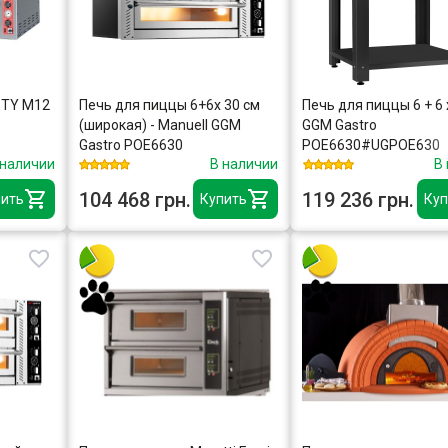
STY M12
Печь для пиццы 6+6x 30 см
Печь для пиццы 6 + 6 
(широкая) - Manuell GGM
GGM Gastro
Gastro POE6630
POE6630#UGPOE630
 наличии
В наличии
В
104 468 грн.
119 236 грн.
ить
Купить
Куп