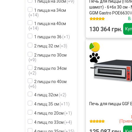
1 пицца на 30см
+9
Печь для пиццы (Пол
шамот) - 6+6x 30 см - 
1 пицца на 34см
GGM Gastro POE6630
+14
В
1 пицца на 40см
130 364 грн.
+14
Куп
1 пиццы по 36
+1
2 пицц 32 см
+3
2 пиццы по 30см
+9
2 пиццы по 34см
+2
2 пиццы по 40см
+6
4 пицц 32см
+2
Печь для пиццы GGF E
4 пицц 35 см
+11
4 пицц по 20см
+1
(Прив
4 пицц по 33см
+4
125 087 грн.
Куп
4 пицц по 35см
+15