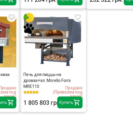
ровах
Печь для пиццы на
дровах+эл. Morello Forni
MRE110
Продано
Продано
езем под
(Привезем под
заказ)
заказ)
1 805 803 грн.
ить
Купить