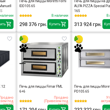
ный
Печь для пиццы Moretti Forni
Печь для пиццы на д
Manuell
IDD105.65
ALFA PIZZA Special Pi
VS
165
 наличии
В наличии
В
298 376 грн.
313 924 грн.
ить
Купить
Куп
 12
Печь для пиццы Fimar FML
Печь для пиццы Morett
6+6
PD105.65
Продано
Продано
Ут
езем под
(Привезем под
акту
заказ)
заказ)
171 204 грн.
232 322 грн.
ить
Купить
Куп