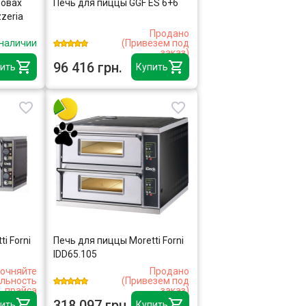
ровах
Печь для пиццы GGF ES 6+6
zzeria
Продано
 наличии
(Привезем под
заказ)
96 416 грн.
ить
Купить
i Forni
Печь для пиццы Moretti Forni
IDD65.105
очняйте
Продано
альность
(Привезем под
прайса
заказ)
318 097 грн.
ить
Купить