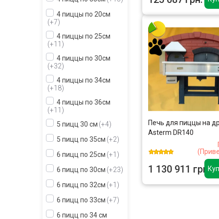
4 пиццы по 20см
+7
4 пиццы по 25см
+11
4 пиццы по 30см
+32
4 пиццы по 34см
+18
4 пиццы по 36см
+11
Печь для пиццы на д
5 пицц 30 см
+4
Asterm DR140
5 пицц по 35см
+2
(Прив
6 пицц по 25см
+1
1 130 911 грн.
Куп
6 пицц по 30см
+23
6 пицц по 32см
+1
6 пицц по 33см
+7
6 пицц по 34 см