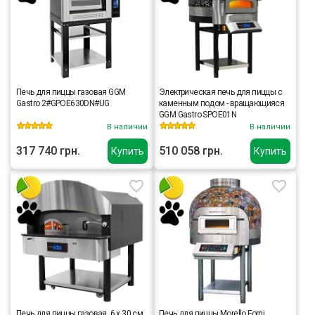
Печь для пиццы газовая GGM
Электрическая печь для пиццы с
Gastro 2#GPOE630DN#UG
каменным подом - вращающияся
GGM Gastro SPOE01N
В наличии
В наличии
317 740 грн.
510 058 грн.
Купить
Купить
Печь для пиццы газовая, 6 х 30 см,
Печь для пиццы Morello Forni