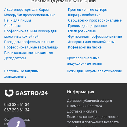
Рекомендуемые категории
Льдогенераторы для баров
Промышленные куттеры
Мясорубки профессиональные
Шприцы колбасные
Печи для пиццы
Овощерезки профессиональные
Слайсеры
Прессы для цитрусовых
Профессиональный миксер для
Грили роликовые
молочных коктейлей
Фритюрницы профессиональные
Блендеры профессиональные
Аппараты для сладкой ваты
Профессиональные вафельницы
Кофеварки на песке
Грили контактные прижимные
Дегидраторы
Профессиональные
индукционные плиты
Настольные витрины
Ножи для шаурмы электрические
холодильные
Информация
Договор публичной оферты
050 335 61 34
О компании Gastro24
067 299 61 34
Доставка и оплата
Политика конфиденциальности
Оформить заказ
Условия и положения возврата
8:00 - 23:00