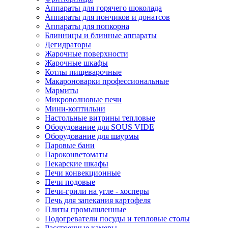
Аппараты для горячего шоколада
Аппараты для пончиков и донатсов
Аппараты для попкорна
Блинницы и блинные аппараты
Дегидраторы
Жарочные поверхности
Жарочные шкафы
Котлы пищеварочные
Макароноварки профессиональные
Мармиты
Микроволновые печи
Мини-коптильни
Настольные витрины тепловые
Оборудование для SOUS VIDE
Оборудование для шаурмы
Паровые бани
Пароконветоматы
Пекарские шкафы
Печи конвекционные
Печи подовые
Печи-грили на угле - хосперы
Печь для запекания картофеля
Плиты промышленные
Подогреватели посуды и тепловые столы
Расстоечные камеры