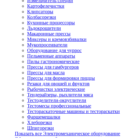
Измельчитель специй
Картофелечистки
Клипсаторы
Колбасорезки
Кухонные процессоры
Льдокрошители
Макаронные прессы
Миксеры и кремовзбивалки
Мукопросеиватели
Оборудование для чуррос
Пельменные аппараты
Пилы гастрономические
Прессы для гамбургеров
Прессы для масла
Прессы для формировки пиццы
Резаки для овощей и фруктов
Рыбочистки электрические
Тендерайзеры, рыхлители мяса
Тестоделители-округлители
Тестомесы профессиональные
Тестораскаточные машины и тестораскатки
Фаршемешалки
Хлеборезки
Шпигорезки
Показать все Электромеханическое оборудование