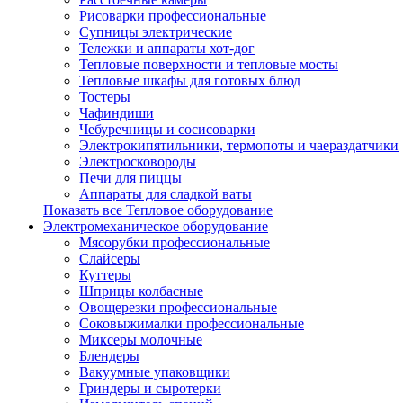
Рисоварки профессиональные
Супницы электрические
Тележки и аппараты хот-дог
Тепловые поверхности и тепловые мосты
Тепловые шкафы для готовых блюд
Тостеры
Чафиндиши
Чебуречницы и сосисоварки
Электрокипятильники, термопоты и чаераздатчики
Электросковороды
Печи для пиццы
Аппараты для сладкой ваты
Показать все Тепловое оборудование
Электромеханическое оборудование
Мясорубки профессиональные
Слайсеры
Куттеры
Шприцы колбасные
Овощерезки профессиональные
Соковыжималки профессиональные
Миксеры молочные
Блендеры
Вакуумные упаковщики
Гриндеры и сыротерки