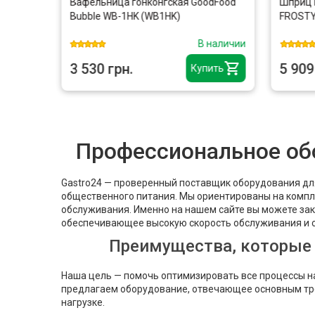
Вафельница гонконгская GoodFood
Шприц ко
Bubble WB-1HK (WB1HK)
FROSTY S
личии
В наличии
3 530 грн.
5 909 г
ь
Купить
Профессиональное обо
Gastro24 — проверенный поставщик оборудования для
общественного питания. Мы ориентированы на компл
обслуживания. Именно на нашем сайте вы можете зак
обеспечивающее высокую скорость обслуживания и 
Преимущества, которые 
Наша цель — помочь оптимизировать все процессы н
предлагаем оборудование, отвечающее основным треб
нагрузке.