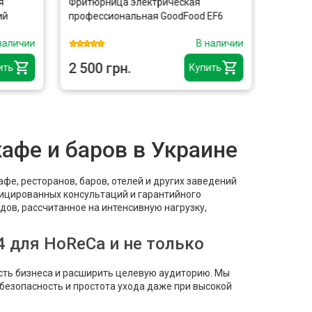
Фритюрница электрическая
Блендер 
профессиональная GoodFood EF6
GoodFood
слабый д
личии
В наличии
2 500 грн.
2 900 г
ь
Купить
афе и баров в Украине
е, ресторанов, баров, отелей и других заведений
ицированных консультаций и гарантийного
ов, рассчитанное на интенсивную нагрузку,
 для HoReCa и не только
сть бизнеса и расширить целевую аудиторию. Мы
безопасность и простота ухода даже при высокой