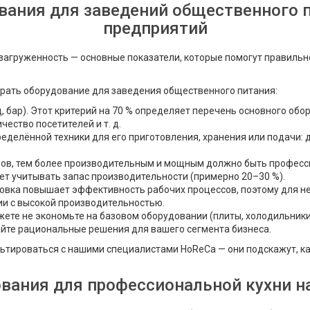
ания для заведений общественного п
предприятий
загруженность — основные показатели, которые помогут правильно
ыбрать оборудование для заведения общественного питания:
, бар). Этот критерий на 70 % определяет перечень основного обор
ество посетителей и т. д.
елённой техники для его приготовления, хранения или подачи: ду
азов, тем более производительным и мощным должно быть профес
ет учитывать запас производительности (примерно 20–30 %).
овка повышает эффективность рабочих процессов, поэтому для н
ии с высокой производительностью.
е не экономьте на базовом оборудовании (плиты, холодильники), 
айте рациональные решения для вашего сегмента бизнеса.
ьтироваться с нашими специалистами HoReCa — они подскажут, ка
вания для профессиональной кухни н