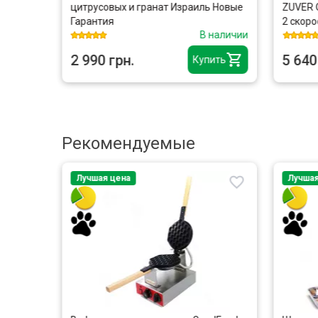
щитой
цитрусовых и гранат Израиль Новые
ZUVER On
Гарантия
2 скорос
личии
В наличии
2 990 грн.
5 640 г
ь
Купить
Рекомендуемые
Лучшая цена
Лучшая ц