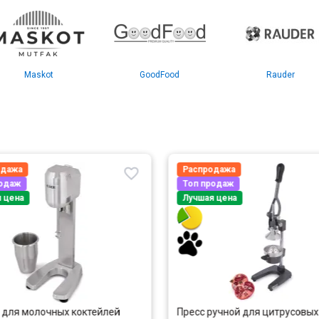
Maskot
GoodFood
Rauder
ажа
Распродажа
даж
Топ продаж
ена
Лучшая цена
ля молочных коктейлей
Пресс ручной для цитрусовых и