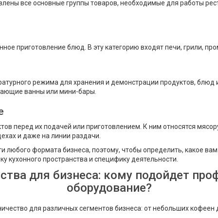
влены все основные группы товаров, необходимые для работы рест
нное приготовление блюд. В эту категорию входят печи, грили, 
турного режима для хранения и демонстрации продуктов, блюд и
дающие ванны или мини-бары.
е
ов перед их подачей или приготовлением. К ним относятся мясору
цехах и даже на линии раздачи.
и любого формата бизнеса, поэтому, чтобы определить, какое вам
вку кухонного пространства и специфику деятельности.
ства для бизнеса: кому подойдет про
оборудование?
чество для различных сегментов бизнеса: от небольших кофеен 