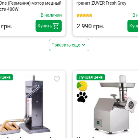
e (Германия) мотор медный
гранат ZUVER Fresh Grey
ти 400W
В наличии
В на
рн.
2 990 грн.
Купить
Купит
Показать еще
ена
Лучшая цена