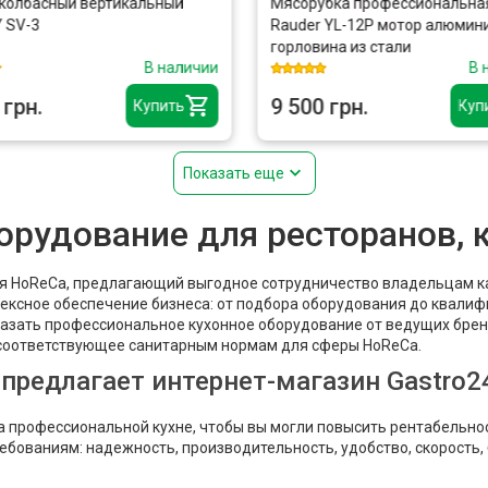
лбасный вертикальный
Мясорубка профессиональная
V-3
Rauder YL-12P мотор алюминий
горловина из стали
В наличии
В на
рн.
9 500 грн.
Купить
Купит
Показать еще
рудование для ресторанов, к
 HoReCa, предлагающий выгодное сотрудничество владельцам каф
ексное обеспечение бизнеса: от подбора оборудования до квалиф
азать профессиональное кухонное оборудование от ведущих бренд
соответствующее санитарным нормам для сферы HoReCa.
предлагает интернет-магазин Gastro24
а профессиональной кухне, чтобы вы могли повысить рентабельно
ованиям: надежность, производительность, удобство, скорость, 