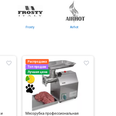
Frosty
Airhot
GGM
Распродажа
Распрод
Топ продаж
Топ прод
Лучшая цена
Лучшая ц
Мясорубка профессиональная
Фритюрни