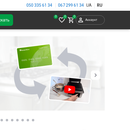
050 335 61 34
067 299 61 34
0
скать
Аккаунт