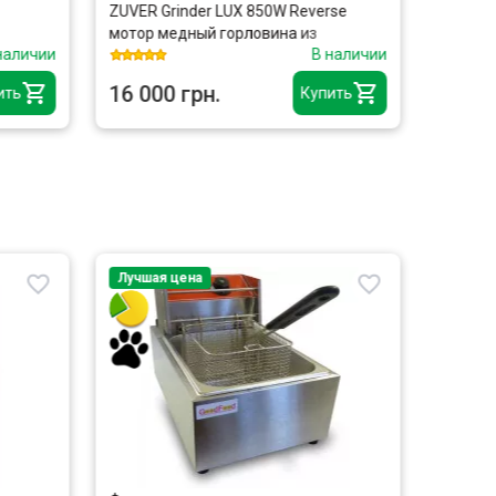
ZUVER Grinder LUX 850W Reverse
ZUVER Eld
мотор медный горловина из
от перег
личии
В наличии
нержавеющей стали
16 000 грн.
5 300 г
ь
Купить
Лучшая цена
Лучшая ц