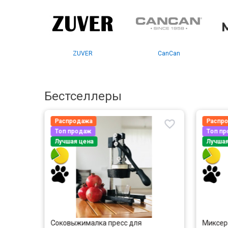
ZUVER
CanCan
Бестселлеры
Распродажа
Распрод
Топ продаж
Топ про
Лучшая цена
Лучшая ц
я
Соковыжималка пресс для
Миксер д