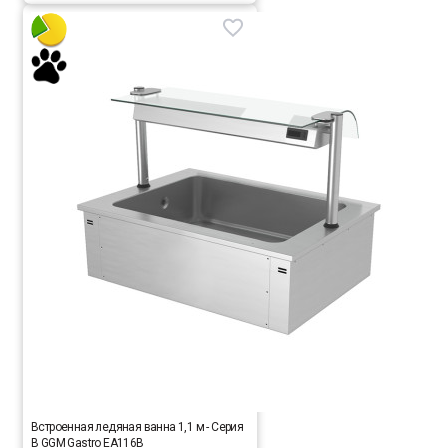
Встроенная ледяная ванна 1,1 м - Серия
B GGM Gastro EA116B