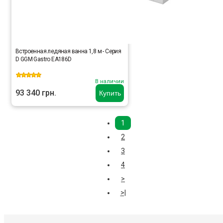
Встроенная ледяная ванна 1,8 м - Серия
D GGM Gastro EA186D
В наличии
93 340 грн.
Купить
1
2
3
4
>
>|