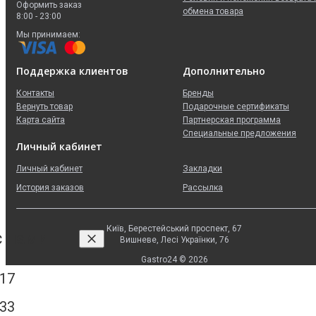
Оформить заказ
обмена товара
8:00 - 23:00
Мы принимаем:
Поддержка клиентов
Дополнительно
Контакты
Бренды
Вернуть товар
Подарочные сертификаты
Карта сайта
Партнерская программа
Специальные предложения
Личный кабинет
Личный кабинет
Закладки
История заказов
Рассылка
Київ, Берестейський проспект, 67
с нами
Вишневе, Лесі Українки, 76
Gastro24 © 2026
 17
 33