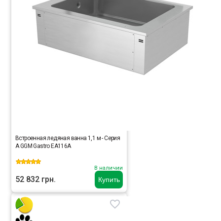
Встроенная ледяная ванна 1,1 м - Серия
A GGM Gastro EA116A
В наличии
52 832 грн.
Купить