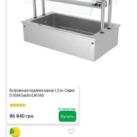
Встроенная ледяная ванна 1,5 м - Серия
D GGM Gastro EA156D
В наличии
86 840 грн.
Купить