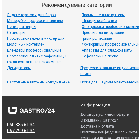
Рекомендуемые категории
Льдогенераторы для баров
Промышленные куттеры
Мясорубки профессиональные
Шприцы колбасные
Печи для пиццы
Овощерезки профессиональны
Слайсеры
Прессы для цитрусовых
Профессиональный миксер для
Грили роликовые
молочных коктейлей
Фритюрницы профессиональны
Блендеры профессиональные
Аппараты для сладкой ваты
Профессиональные вафельницы
Кофеварки на песке
Грили контактные прижимные
Дегидраторы
Профессиональные индукционн
плиты
Настольные витрины холодильные
Ножи для шаурмы электрически
Информация
Договор публичной оферты
О компании Gastro24
050 335 61 34
Доставка и оплата
067 299 61 34
Политика конфиденциальности
Условия и положения возврата 