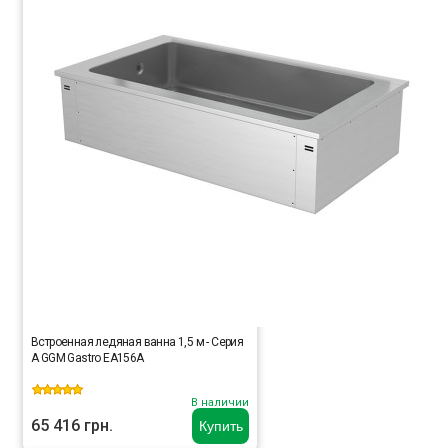
Встроенная ледяная ванна 1,5 м - Серия
A GGM Gastro EA156A
В наличии
65 416 грн.
Купить