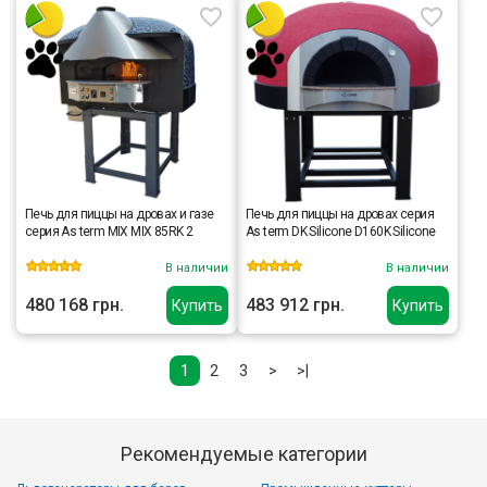
Печь для пиццы на дровах и газе
Печь для пиццы на дровах серия
серия As term MIX MIX 85RK 2
As term DK Silicone D160K Silicone
В наличии
В наличии
480 168 грн.
483 912 грн.
Купить
Купить
1
2
3
>
>|
Рекомендуемые категории