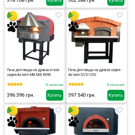
318 708 грн.
362 388 грн.
Купить
Купить
Печь для пиццы на дровах и газе
Печь для пиццы на дровах серия
серия As term MIX MIX 85RK
As term DV D120V
В наличии
В наличии
396 396 грн.
397 540 грн.
Купить
Купить