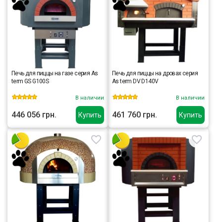
Печь для пиццы на газе серия As
Печь для пиццы на дровах серия
term GS G100S
As term DV D140V
В наличии
В наличии
446 056 грн.
461 760 грн.
Купить
Купить