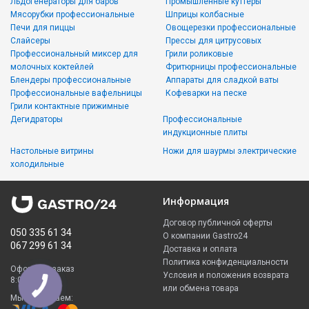
Льдогенераторы для баров
Промышленные куттеры
Мясорубки профессиональные
Шприцы колбасные
Печи для пиццы
Овощерезки профессиональные
Слайсеры
Прессы для цитрусовых
Профессиональный миксер для
Грили роликовые
молочных коктейлей
Фритюрницы профессиональные
Блендеры профессиональные
Аппараты для сладкой ваты
Профессиональные вафельницы
Кофеварки на песке
Грили контактные прижимные
Дегидраторы
Профессиональные
индукционные плиты
Настольные витрины
Ножи для шаурмы электрические
холодильные
Информация
Договор публичной оферты
050 335 61 34
О компании Gastro24
067 299 61 34
Доставка и оплата
Политика конфиденциальности
Оформить заказ
Условия и положения возврата
8:00 - 23:00
или обмена товара
Мы принимаем: