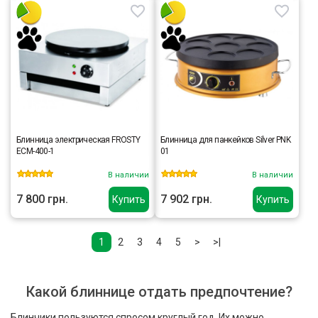
Блинница электрическая FROSTY
Блинница для панкейков Silver PNK
ECM-400-1
01
В наличии
В наличии
7 800 грн.
7 902 грн.
Купить
Купить
1
2
3
4
5
>
>|
Какой блиннице отдать предпочтение?
Блинчики пользуются спросом круглый год. Их можно