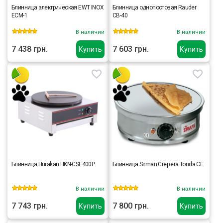
Блинница электрическая EWT INOX
Блинница однопостовая Rauder
ECM-1
CB-40
В наличии
В наличии
7 438 грн.
7 603 грн.
Купить
Купить
Блинница Hurakan HKN-CSE400P
Блинница Sirman Crepiera Tonda CE
В наличии
В наличии
7 743 грн.
7 800 грн.
Купить
Купить