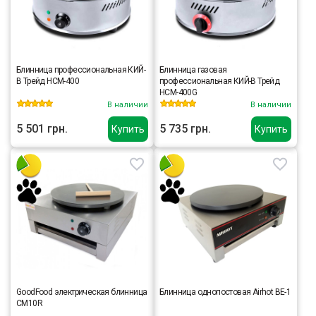
Блинница профессиональная КИЙ-
Блинница газовая
В Трейд HCM-400
профессиональная КИЙ-В Трейд
HCM-400G
В наличии
В наличии
5 501 грн.
5 735 грн.
Купить
Купить
GoodFood электрическая блинница
Блинница однопостовая Airhot BE-1
CM10R