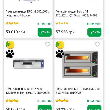
Печь для пиццы EP-01-2 600x600 с
Печь для пиццы Basic 44,
подставкой Gooder
975x924x(H)745 мм, 400В/9400Вт
В наличии
В наличии
53 010 грн.
57 928 грн.
Купить
Купить
Печь для пиццы Basic XXL 6,
Печь для пиццы 1 + 1 х 35 см / 230
1305x955x(H)415 мм, 400В/9000Вт
В GGM Gastro PDP35
В наличии
В наличии
60 060 грн.
60 216 грн.
Купить
Купить