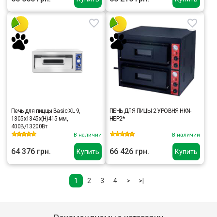
Печь для пиццы Basic XL 9,
ПЕЧЬ ДЛЯ ПИЦЫ 2 УРОВНЯ HKN-
1305x1345x(H)415 мм,
HEP2*
400В/13200Вт
В наличии
В наличии
64 376 грн.
66 426 грн.
Купить
Купить
1
2
3
4
>
>|