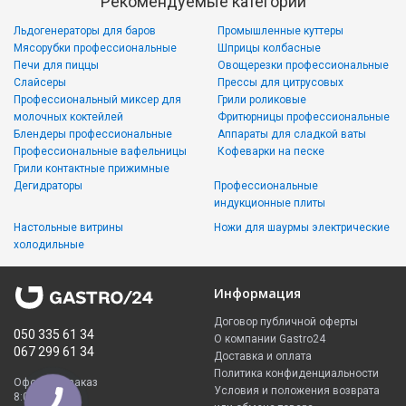
Рекомендуемые категории
Льдогенераторы для баров
Промышленные куттеры
Мясорубки профессиональные
Шприцы колбасные
Печи для пиццы
Овощерезки профессиональные
Слайсеры
Прессы для цитрусовых
Профессиональный миксер для
Грили роликовые
молочных коктейлей
Фритюрницы профессиональные
Блендеры профессиональные
Аппараты для сладкой ваты
Профессиональные вафельницы
Кофеварки на песке
Грили контактные прижимные
Дегидраторы
Профессиональные
индукционные плиты
Настольные витрины
Ножи для шаурмы электрические
холодильные
Информация
Договор публичной оферты
050 335 61 34
О компании Gastro24
067 299 61 34
Доставка и оплата
Политика конфиденциальности
Оформить заказ
Условия и положения возврата
8:00 - 23:00