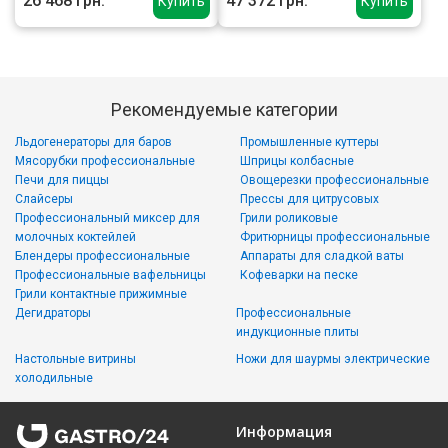
26 468 грн.
47 372 грн.
Купить
Купить
Рекомендуемые категории
Льдогенераторы для баров
Промышленные куттеры
Мясорубки профессиональные
Шприцы колбасные
Печи для пиццы
Овощерезки профессиональные
Слайсеры
Прессы для цитрусовых
Профессиональный миксер для
Грили роликовые
молочных коктейлей
Фритюрницы профессиональные
Блендеры профессиональные
Аппараты для сладкой ваты
Профессиональные вафельницы
Кофеварки на песке
Грили контактные прижимные
Дегидраторы
Профессиональные
индукционные плиты
Настольные витрины
Ножи для шаурмы электрические
холодильные
Информация