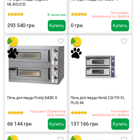
ML435/2CD
Уточняйте
В наличии
актуальность прайса
293 540 грн.
0 грн.
Купить
Купить
Печь для пиццы Frosty BASIC 8
Печь для пиццы Hendi 226759 XL
PLUS 44
Продано (Привезем
Уточняйте
под заказ)
актуальность прайса
66 144 грн.
137 166 грн.
Купить
Купить