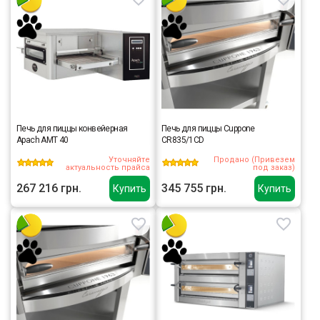
Печь для пиццы конвейерная
Печь для пиццы Cuppone
Apach AMT 40
CR835/1CD
Уточняйте
Продано (Привезем
актуальность прайса
под заказ)
267 216 грн.
345 755 грн.
Купить
Купить