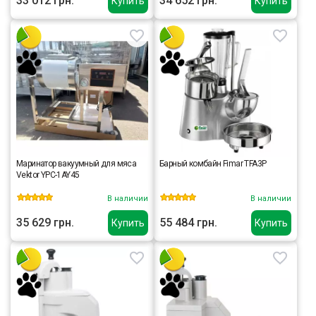
33 012 грн.
34 652 грн.
Купить
Купить
Маринатор вакуумный для мяса
Барный комбайн Fimar TFA3P
Vektor YPC-1AY45
В наличии
В наличии
35 629 грн.
55 484 грн.
Купить
Купить