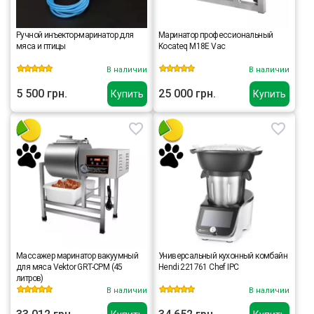
Ручной инъектор-маринатор для
Маринатор профессиональный
мяса и птицы
Kocateq M18E Vac
В наличии
В наличии
5 500 грн.
25 000 грн.
Купить
Купить
Массажер маринатор вакуумный
Универсальный кухонный комбайн
для мяса Vektor GRT-CPM (45
Hendi 221761 Chef IPC
литров)
В наличии
В наличии