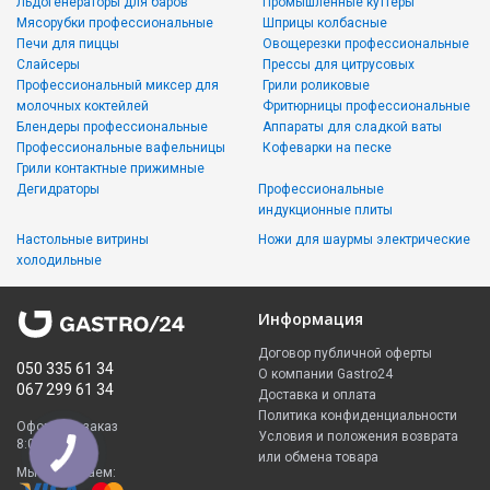
Льдогенераторы для баров
Промышленные куттеры
Мясорубки профессиональные
Шприцы колбасные
Печи для пиццы
Овощерезки профессиональные
Слайсеры
Прессы для цитрусовых
Профессиональный миксер для
Грили роликовые
молочных коктейлей
Фритюрницы профессиональные
Блендеры профессиональные
Аппараты для сладкой ваты
Профессиональные вафельницы
Кофеварки на песке
Грили контактные прижимные
Дегидраторы
Профессиональные
индукционные плиты
Настольные витрины
Ножи для шаурмы электрические
холодильные
Информация
Договор публичной оферты
050 335 61 34
О компании Gastro24
067 299 61 34
Доставка и оплата
Политика конфиденциальности
Оформить заказ
Условия и положения возврата
8:00 - 23:00
или обмена товара
Мы принимаем: