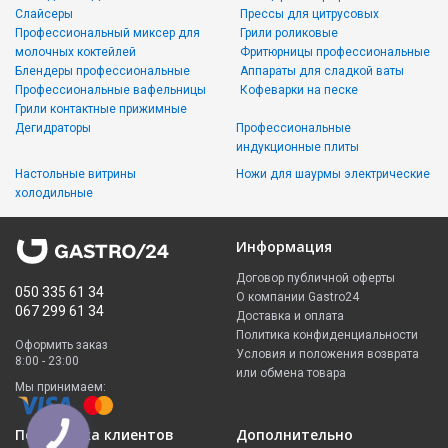
Слайсеры
Прессы для цитрусовых
Профессиональный миксер для
Грили роликовые
молочных коктейлей
Фритюрницы профессиональные
Блендеры профессиональные
Аппараты для сладкой ваты
Профессиональные вафельницы
Кофеварки на песке
Грили контактные прижимные
Дегидраторы
Профессиональные
индукционные плиты
Настольные витрины
Ножи для шаурмы электрические
холодильные
Информация
Договор публичной оферты
050 335 61 34
О компании Gastro24
067 299 61 34
Доставка и оплата
Политика конфиденциальности
Оформить заказ
Условия и положения возврата
8:00 - 23:00
или обмена товара
Мы принимаем:
Поддержка клиентов
Дополнительно
КНОПКА
ЗВ'ЯЗКУ