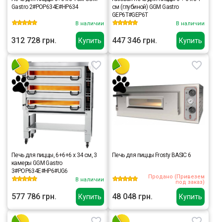
Gastro 2#POP634E#HP634
см (глубиной) GGM Gastro
GEP6T#GEP6T
В наличии
В наличии
312 728 грн.
447 346 грн.
Купить
Купить
Печь для пиццы, 6+6+6 х 34 см, 3
Печь для пиццы Frosty BASIC 6
камеры GGM Gastro
3#POP634E#HP6#UG6
Продано (Привезем
В наличии
под заказ)
577 786 грн.
48 048 грн.
Купить
Купить