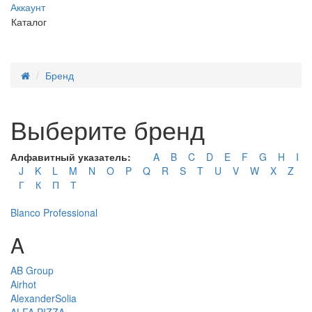
Аккаунт
Каталог
Бренд
Выберите бренд
Алфавитный указатель:
A
B
C
D
E
F
G
H
I
J
K
L
M
N
O
P
Q
R
S
T
U
V
W
X
Z
Г
К
П
Т
Blanco Professional
A
AB Group
Airhot
AlexanderSolia