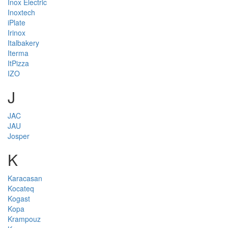
Inox Electric
Inoxtech
iPlate
Irinox
Italbakery
Iterma
ItPizza
IZO
J
JAC
JAU
Josper
K
Karacasan
Kocateq
Kogast
Kopa
Krampouz