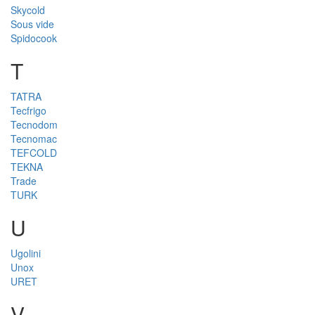
Skycold
Sous vide
Spidocook
T
TATRA
Tecfrigo
Tecnodom
Tecnomac
TEFCOLD
TEKNA
Trade
TURK
U
Ugolini
Unox
URET
V