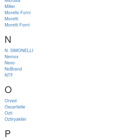
Mibrasa
Miller
Morello Forni
Moretti
Moretti Forni
N
N. SIMONELLI
Nemox
Nevo
NoBrand
NTF
O
Orved
Oscartielle
Ozti
Oztiryakiler
P