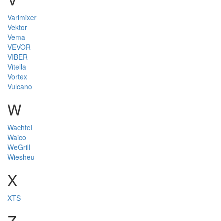
Varimixer
Vektor
Vema
VEVOR
VIBER
Vitella
Vortex
Vulcano
W
Wachtel
Waico
WeGrill
Wiesheu
X
XTS
Z