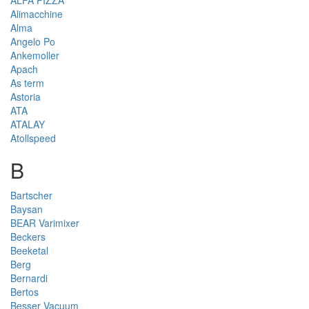
ALFA PIZZA
Alimacchine
Alma
Angelo Po
Ankemoller
Apach
As term
Astoria
ATA
ATALAY
Atollspeed
B
Bartscher
Baysan
BEAR Varimixer
Beckers
Beeketal
Berg
Bernardi
Bertos
Besser Vacuum