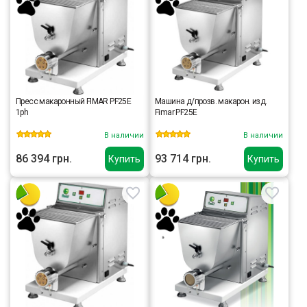
Пресс макаронный FIMAR PF25E
Машина д/прозв. макарон. изд.
1ph
Fimar PF25E
В наличии
В наличии
86 394 грн.
93 714 грн.
Купить
Купить