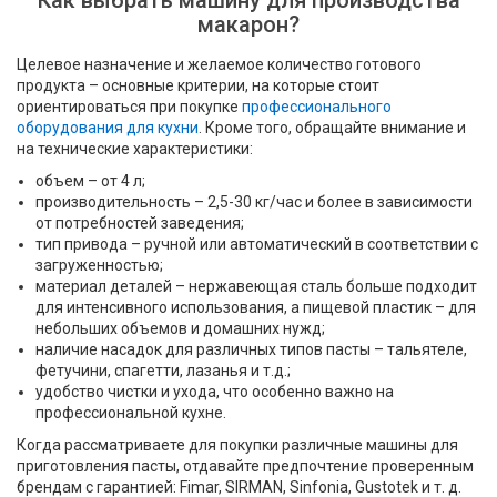
Как выбрать машину для производства
макарон?
Целевое назначение и желаемое количество готового
продукта – основные критерии, на которые стоит
ориентироваться при покупке
профессионального
оборудования для кухни
. Кроме того, обращайте внимание и
на технические характеристики:
объем – от 4 л;
производительность – 2,5-30 кг/час и более в зависимости
от потребностей заведения;
тип привода – ручной или автоматический в соответствии с
загруженностью;
материал деталей – нержавеющая сталь больше подходит
для интенсивного использования, а пищевой пластик – для
небольших объемов и домашних нужд;
наличие насадок для различных типов пасты – тальятеле,
фетучини, спагетти, лазанья и т.д.;
удобство чистки и ухода, что особенно важно на
профессиональной кухне.
Когда рассматриваете для покупки различные машины для
приготовления пасты, отдавайте предпочтение проверенным
брендам с гарантией: Fimar, SIRMAN, Sinfonia, Gustotek и т. д.