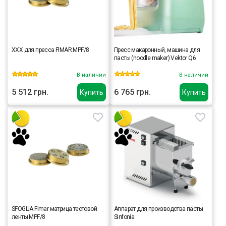
XXX для пресса FIMAR MPF/8
Пресс макаронный, машина для
пасты (noodle maker) Vektor Q6
В наличии
В наличии
5 512 грн.
6 765 грн.
Купить
Купить
SFOGLIA Fimar матрица тестовой
Аппарат для производства пасты
ленты MPF/8
Sinfonia