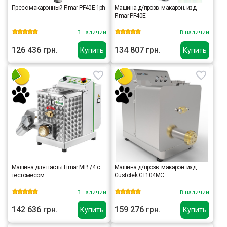
Пресс макаронный Fimar PF40E 1ph
Машина д/прозв. макарон. изд.
Fimar PF40E
В наличии
В наличии
126 436 грн.
134 807 грн.
Купить
Купить
Машина для пасты Fimar MPF/4 с
Машина д/прозв. макарон. изд.
тестомесом
Gustotek GT104MC
В наличии
В наличии
142 636 грн.
159 276 грн.
Купить
Купить