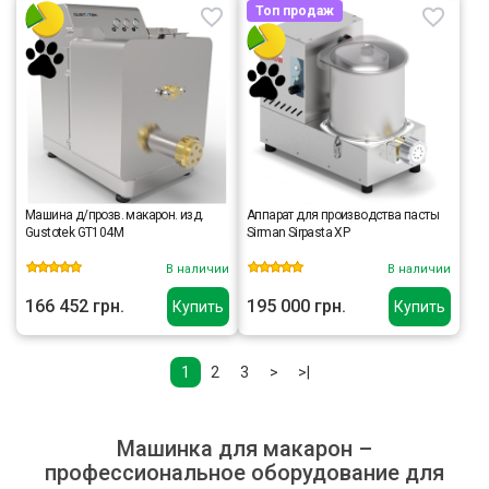
Топ продаж
Машина д/прозв. макарон. изд.
Аппарат для производства пасты
Gustotek GT104M
Sirman Sirpasta XP
В наличии
В наличии
166 452 грн.
195 000 грн.
Купить
Купить
1
2
3
>
>|
Машинка для макарон –
профессиональное оборудование для