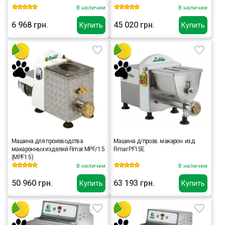
В наличии
В наличии
6 968 грн.
45 020 грн.
Купить
Купить
Машина для производства
Машина д/прозв. макарон. изд.
макаронных изделий Fimar MPF/1.5
Fimar PF15E
(MPF1.5)
В наличии
В наличии
50 960 грн.
63 193 грн.
Купить
Купить