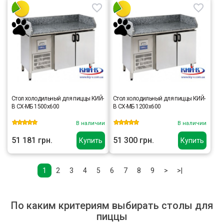
Стол холодильный для пиццы КИЙ-
Стол холодильный для пиццы КИЙ-
В СХ-МБ 1500х600
В СХ-МБ 1200х600
В наличии
В наличии
51 181 грн.
51 300 грн.
Купить
Купить
1
2
3
4
5
6
7
8
9
>
>|
По каким критериям выбирать столы для
пиццы