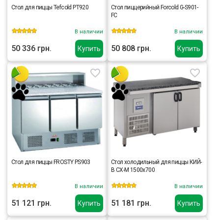
Стол для пиццы Tefcold PT920
Стол пиццерийный Forcold G-S901-
FC
В наличии
В наличии
50 336 грн.
50 808 грн.
Купить
Купить
Стол для пиццы FROSTY PS903
Стол холодильный для пиццы КИЙ-
В СХ-М 1500х700
В наличии
В наличии
51 121 грн.
51 181 грн.
Купить
Купить