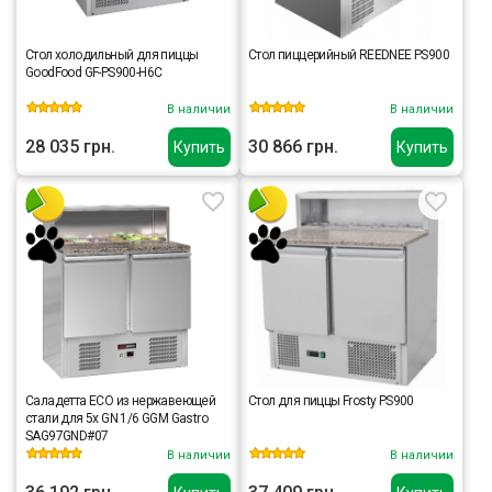
Стол холодильный для пиццы
Стол пиццерийный REEDNEE PS900
GoodFood GF-PS900-H6C
В наличии
В наличии
28 035 грн.
30 866 грн.
Купить
Купить
Саладетта ECO из нержавеющей
Стол для пиццы Frosty PS900
стали для 5x GN 1/6 GGM Gastro
SAG97GND#07
В наличии
В наличии