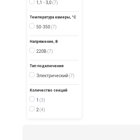
1,1 - 3,0
7
Температура камеры, °С
50-350
7
Напряжение, В
220В
7
Тип подключения
Электрический
7
Количество секций
1
3
2
4