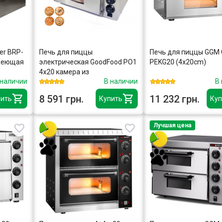
er BRP-
Печь для пиццы
Печь для пиццы GGM 
веющая
электрическая GoodFood PO1
PEKG20 (4x20cm)
4х20 камера из
 наличии
В наличии
В
нержавеющей стали
8 591 грн.
11 232 грн.
ить
Купить
Куп
Лучшая цена