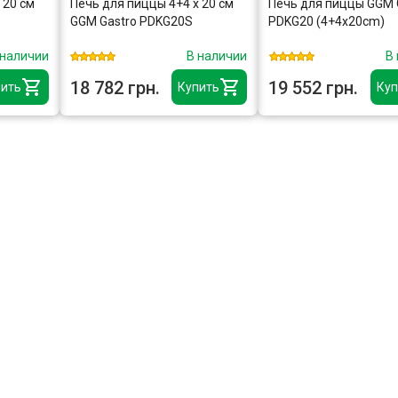
 20 см
Печь для пиццы 4+4 x 20 см
Печь для пиццы GGM 
GGM Gastro PDKG20S
PDKG20 (4+4x20cm)
 наличии
В наличии
В
18 782 грн.
19 552 грн.
ить
Купить
Куп