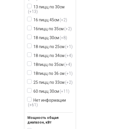
13 пицц по 30см
+13
16 пицц 45см
+2
16пицц по 35см
+2
18 пицц 30см
+8
18 пицц по 25см
+1
18 пицц по 34см
+4
18пицц по 35см
+4
18пицц по 36 см
+1
25 пицц по 33см
+2
60 пицц 30см
+11
Нет информации
+61
Мощность общая
диапазон, кВт