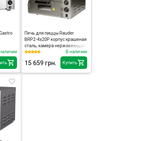
Gastro
Печь для пиццы Rauder
BRP2-4x20P корпус крашеная
сталь, камера нержавеющая
 наличии
В наличии
сталь
15 659 грн.
ить
Купить