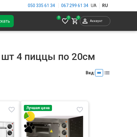
050 335 61 34
067 299 61 34
0
скать
Аккаунт
 шт 4 пиццы по 20см
Вид:
Лучшая цена