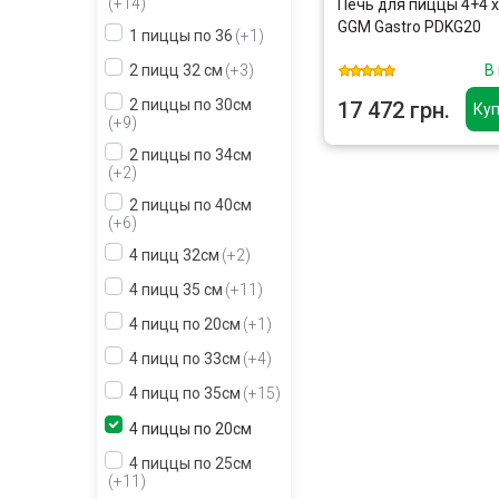
+14
Печь для пиццы 4+4 x
GGM Gastro PDKG20
1 пиццы по 36
+1
2 пицц 32 см
+3
В
2 пиццы по 30см
17 472 грн.
Куп
+9
2 пиццы по 34см
+2
2 пиццы по 40см
+6
4 пицц 32см
+2
4 пицц 35 см
+11
4 пицц по 20см
+1
4 пицц по 33см
+4
4 пицц по 35см
+15
4 пиццы по 20см
4 пиццы по 25см
+11