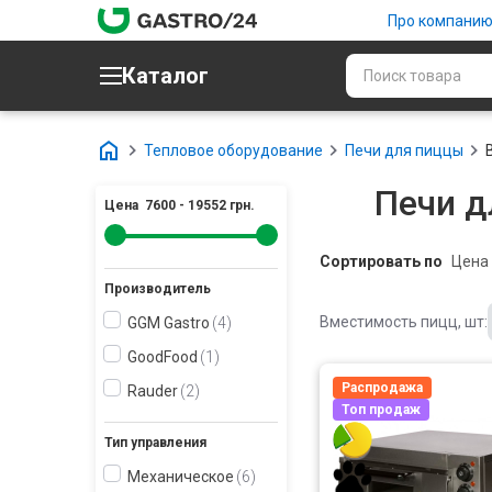
Про компани
Каталог
Тепловое оборудование
Печи для пиццы
Печи д
Цена
7600
-
19552
грн.
Сортировать по
Производитель
Вместимость пицц, шт:
GGM Gastro
4
GoodFood
1
Распродажа
Rauder
2
Топ продаж
Тип управления
Механическое
6