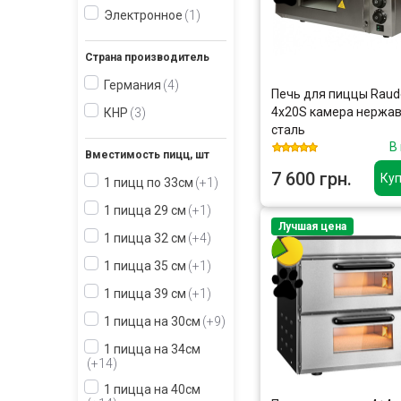
Электронное
1
Страна производитель
Германия
4
Печь для пиццы Raud
4x20S камера нержа
КНР
3
сталь
В
Вместимость пицц, шт
7 600 грн.
Куп
1 пицц по 33см
+1
1 пицца 29 см
+1
Лучшая цена
1 пицца 32 см
+4
1 пицца 35 см
+1
1 пицца 39 см
+1
1 пицца на 30см
+9
1 пицца на 34см
+14
1 пицца на 40см