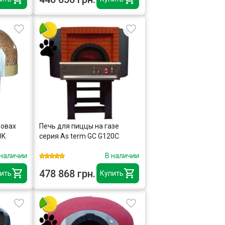
ровах
Печь для пиццы на газе
0K
серия As term GC G120C
 наличии
В наличии
478 868 грн.
ить
Купить