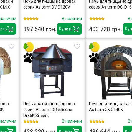
ровах и
Печь для пиццы на дровах
Печь для пиццы на д
X MIX
серия As term DV D120V
серия As term DC. D1
 наличии
В наличии
В
397 540 грн.
403 728 грн.
ить
Купить
Куп
ровах
Печь для пиццы на дровах
Печь для пицц на газ
0K
серия As term DR Silicone
As term GK G140K
Dr85K Silicone
 наличии
В наличии
В
428 220 грн.
436 644 грн.
ить
Купить
Куп