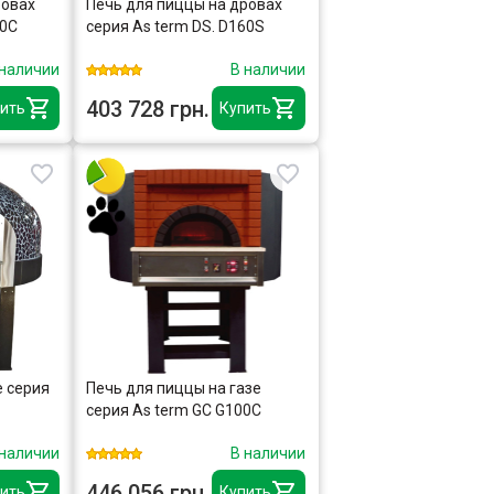
ровах
Печь для пиццы на дровах
60C
серия As term DS. D160S
 наличии
В наличии
403 728 грн.
ить
Купить
е серия
Печь для пиццы на газе
серия As term GC G100C
 наличии
В наличии
446 056 грн.
ить
Купить