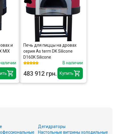
овах и
Печь для пиццы на дровах
X MIX
серия As term DK Silicone
D160K Silicone
 наличии
В наличии
483 912 грн.
ить
Купить
е
Дегидраторы
офессиональные
Настольные витрины холодильные