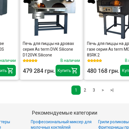
зе
Печь для пиццы на дровах
Печь для пиццы на др
0S
серия As term DVК Silicone
газе серия As term MI
D120VK Silicone
85RK 2
 наличии
В наличии
В
479 284 грн.
480 168 грн.
ить
Купить
Куп
1
2
3
>
>|
Рекомендуемые категории
ттеры
Профессиональный миксер для
Грили роликовы
е
молочных коктейлей
Фритюрницы пр