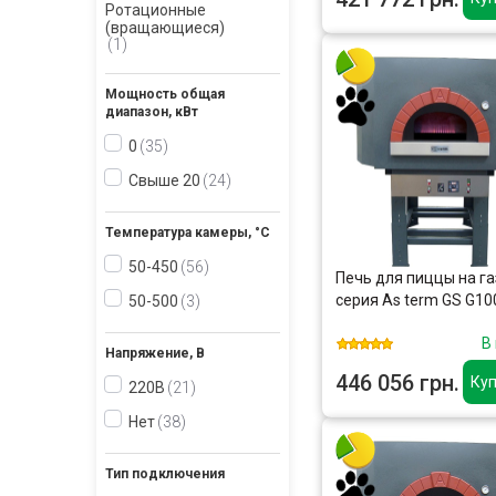
Ротационные
(вращающиеся)
1
Мощность общая
диапазон, кВт
0
35
Свыше 20
24
Температура камеры, °С
50-450
56
Печь для пиццы на га
серия As term GS G10
50-500
3
В
Напряжение, В
446 056 грн.
Куп
220В
21
Нет
38
Тип подключения