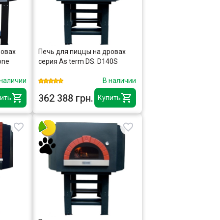
ровах
Печь для пиццы на дровах
one
серия As term DS. D140S
 наличии
В наличии
362 388 грн.
ить
Купить