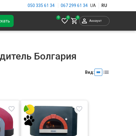
050 335 61 34
067 299 61 34
0
скать
Аккаунт
дитель Болгария
Вид: