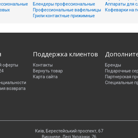
ессиональные
Блендеры профессиональные
Аппараты для с
совых
Профессиональные вафельницы
Кофеварки на п
Грили контактные прижимные
я
Поддержка клиентов
Дополнит
й оферты
Контакты
Бренды
24
Вернуть товар
Подарочные се
Карта сайта
Партнерская п
нциальности
Специальные п
ния возврата
Київ, Берестейський проспект, 67
Вишневе, Лесі Українки, 76