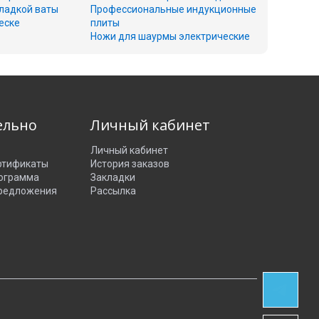
ладкой ваты
Профессиональные индукционные
еске
плиты
Ножи для шаурмы электрические
ельно
Личный кабинет
Личный кабинет
ртификаты
История заказов
рограмма
Закладки
редложения
Рассылка
СВЯЗЬ В
TELEGRAM