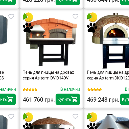
зе
Печь для пиццы на дровах
Печь для пиццы на д
0S
серия As term DV D140V
серия As term DK D12
 наличии
В наличии
В
461 760 грн.
469 248 грн.
ить
Купить
Куп