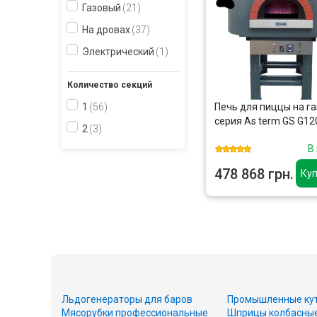
Газовый
21
На дровах
37
Электрический
1
Количество секций
Печь для пиццы на га
1
56
серия As term GS G12
2
3
В
478 868 грн.
Куп
Льдогенераторы для баров
Промышленные ку
Мясорубки профессиональные
Шприцы колбасны