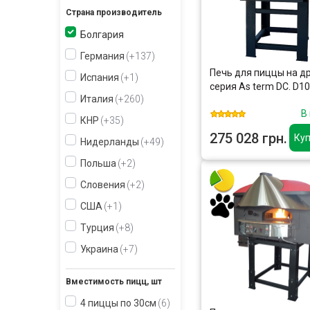
Страна производитель
Болгария
Германия
+137
Печь для пиццы на д
Испания
+1
серия As term DC. D1
Италия
+260
В
КНР
+35
275 028 грн.
Куп
Нидерланды
+49
Польша
+2
Словения
+2
США
+1
Турция
+8
Украина
+7
Вместимость пицц, шт
4 пиццы по 30см
6