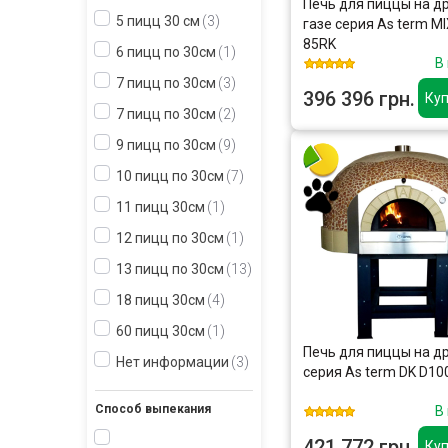
Печь для пиццы на д
5 пицц 30 см
3
газе серия As term MI
85RK
6 пицц по 30см
1
В
7 пицц по 30см
3
396 396 грн.
Куп
7 пицц по 30см
2
9 пицц по 30см
9
10 пицц по 30см
7
11 пицц 30см
1
12 пицц по 30см
1
13 пицц по 30см
13
18 пицц 30см
4
60 пицц 30см
1
Печь для пиццы на д
Нет информации
3
серия As term DK D10
Способ выпекания
В
421 772 грн.
Куп