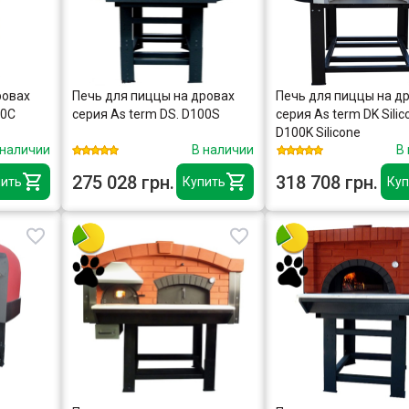
ровах
Печь для пиццы на дровах
Печь для пиццы на д
00C
серия As term DS. D100S
серия As term DK Silic
D100K Silicone
 наличии
В наличии
В
275 028 грн.
318 708 грн.
ить
Купить
Куп