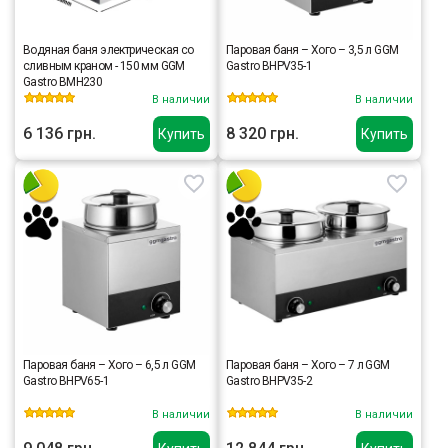
Водяная баня электрическая со
Паровая баня – Хого – 3,5 л GGM
сливным краном - 150 мм GGM
Gastro BHPV35-1
Gastro BMH230
В наличии
В наличии
6 136 грн.
8 320 грн.
Купить
Купить
Паровая баня – Хого – 6,5 л GGM
Паровая баня – Хого – 7 л GGM
Gastro BHPV65-1
Gastro BHPV35-2
В наличии
В наличии