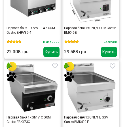
Паровая баня – Хого – 14 л GGM
Паровая баня 1x GN1/1 GGM Gastro
Gastro BHPV35-4
BMK46-E
В наличии
В наличии
22 308 грн.
29 588 грн.
Купить
Купить
Паровая баня 1x GN1/1C GGM
Паровая баня 1x GN1/1 E GGM
Gastro EBK473C
Gastro BMK400-E