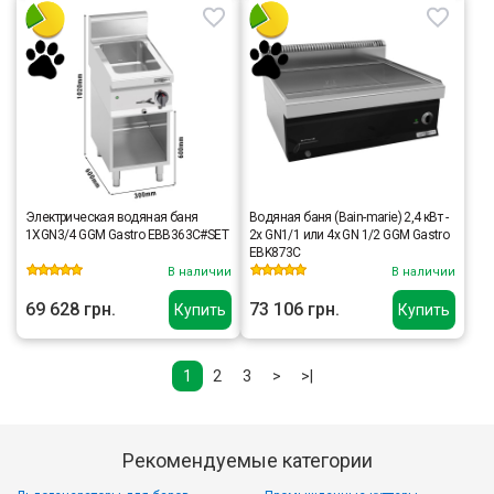
Электрическая водяная баня
Водяная баня (Bain-marie) 2,4 кВт -
1XGN3/4 GGM Gastro EBB363C#SET
2x GN1/1 или 4x GN 1/2 GGM Gastro
EBK873C
В наличии
В наличии
69 628 грн.
73 106 грн.
Купить
Купить
1
2
3
>
>|
Рекомендуемые категории