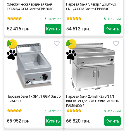
Электрическая водяная баня
Паровая баня Электр. 1,2 кВт - 6x
1XGN3/4 GGM Gastro EBB363C
GN 1/4 GGM Gastro EBB663C
В наличии
В наличии
52 416 грн.
54 512 грн.
Купить
Купить
Паровая баня 1x GN1/1 GGM Gastro
Паровая баня 2,4 кВт - 2x GN 1/1
EBB473C
или 4x GN 1/2 GGM Gastro BMK800-
E#UBK800-E
В наличии
В наличии
65 952 грн.
66 820 грн.
Купить
Купить