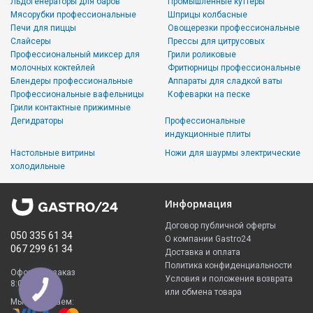
Льдогенераторы для баров
Промышленные куттеры
Мясорубки профессиональные
Шприцы колбасные
Печи для пиццы
Овощерезки профессиональные
Слайсеры
Прессы для цитрусовых
Профессиональный миксер для
Грили роликовые
молочных коктейлей
Фритюрницы профессиональные
Блендеры профессиональные
Аппараты для сладкой ваты
Профессиональные вафельницы
Кофеварки на песке
Грили контактные прижимные
Дегидраторы
Профессиональные
индукционные плиты
Настольные витрины
Ножи для шаурмы электрические
холодильные
Информация
Договор публичной оферты
050 335 61 34
О компании Gastro24
067 299 61 34
Доставка и оплата
Политика конфиденциальности
Оформить заказ
Условия и положения возврата
8:00 - 23:00
или обмена товара
Мы принимаем: