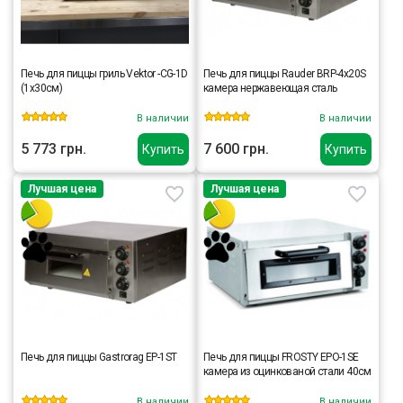
Печь для пиццы гриль Vektor -CG-1D
Печь для пиццы Rauder BRP-4x20S
(1х30см)
камера нержавеющая сталь
В наличии
В наличии
5 773 грн.
7 600 грн.
Купить
Купить
Лучшая цена
Лучшая цена
Печь для пиццы Gastrorag EP-1ST
Печь для пиццы FROSTY EPO-1SE
камера из оцинкованой стали 40см
В наличии
В наличии