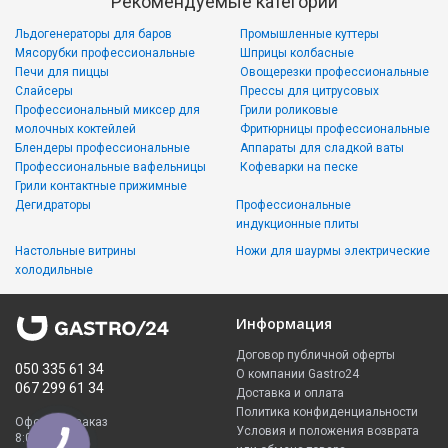
Рекомендуемые категории
Льдогенераторы для баров
Промышленные куттеры
Мясорубки профессиональные
Шприцы колбасные
Печи для пиццы
Овощерезки профессиональные
Слайсеры
Прессы для цитрусовых
Профессиональный миксер для
Грили роликовые
молочных коктейлей
Фритюрницы профессиональные
Блендеры профессиональные
Аппараты для сладкой ваты
Профессиональные вафельницы
Кофеварки на песке
Грили контактные прижимные
Дегидраторы
Профессиональные
индукционные плиты
Настольные витрины
Ножи для шаурмы электрические
холодильные
Информация
Договор публичной оферты
050 335 61 34
О компании Gastro24
067 299 61 34
Доставка и оплата
Политика конфиденциальности
Оформить заказ
Условия и положения возврата
8:00 - 23:00