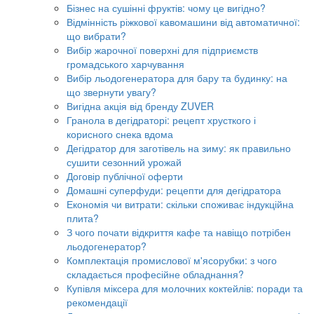
Бізнес на сушінні фруктів: чому це вигідно?
Відмінність ріжкової кавомашини від автоматичної:
що вибрати?
Вибір жарочної поверхні для підприємств
громадського харчування
Вибір льодогенератора для бару та будинку: на
що звернути увагу?
Вигідна акція від бренду ZUVER
Гранола в дегідраторі: рецепт хрусткого і
корисного снека вдома
Дегідратор для заготівель на зиму: як правильно
сушити сезонний урожай
Договір публічної оферти
Домашні суперфуди: рецепти для дегідратора
Економія чи витрати: скільки споживає індукційна
плита?
З чого почати відкриття кафе та навіщо потрібен
льодогенератор?
Комплектація промислової м'ясорубки: з чого
складається професійне обладнання?
Купівля міксера для молочних коктейлів: поради та
рекомендації