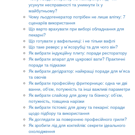
усунути несправності та уникнути їх у
майбутньому?
Чому льодогенератор потрібен не лише влітку: 7
сценаріїв використання
Що варто врахувати при виборі обладнання для
пекарні?
Що готувати у вафельниці: і не тільки вафлі
Що таке реверс у м’ясорубці та для чого він?
Як вибрати індукційну плиту: поради ресторатору
Як вибрати апарат для цукрової вати? Практичні
поради та підказки
Як вибрати дегідратор: найкращі поради для м'яса
та овочів
Як вибрати професійну фритюрницю: одна чи дві
ванни, об'єм, потужність та інші важливі параметри
Як вибрати слайсер для дому та бізнесу: об’єм,
потужність, товщина нарізки
Як вибрати тістоміс для дому та пекарні: поради
щодо підбору та використання
Як доглядати за поверхнею професійного гриля?
Як зробити лід для коктейлів: секрети ідеального
охолодження