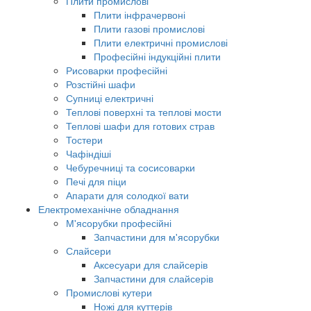
Плити промислові
Плити інфрачервоні
Плити газові промислові
Плити електричні промислові
Професійні індукційні плити
Рисоварки професійні
Розстійні шафи
Супниці електричні
Теплові поверхні та теплові мости
Теплові шафи для готових страв
Тостери
Чафіндіші
Чебуречниці та сосисоварки
Печі для піци
Апарати для солодкої вати
Електромеханічне обладнання
М'ясорубки професійні
Запчастини для м'ясорубки
Слайсери
Аксесуари для слайсерів
Запчастини для слайсерів
Промислові кутери
Ножі для куттерів