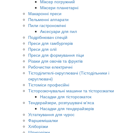
Міксер погружний
Міксери планетарні
Макаронні преси
Пельменні аппарати
Пили гастрономічні
Аксесуари для пил
Подрібнювач спецій
Преси для гамбургерів
Преси для олії
Преси для формування піци
Різаки для овочів та фруктів
Рибочистки електричні
Тістоділителі-округлювачі (Тістодільники і
округлювачі)
Тістоміси професійні
Тісторозкочувальні машини та тісторозкатки
Насадки для тісторозкаток
Тендерайзери, розпушувачі м'яса
Насадки для тендерайзерів
Устаткування для чурос
Фаршемішалки
Хліборізки
Шпигорізки