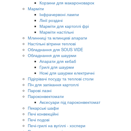
Корзини для макароноварок
Марміти
Інфрачервоні лампи
Лінії роздачі
Марміти для картоплі фрі
Марміти настільні
Млинниці та млинцеві апарати
Настільні вітрини теплові
Обладнання для SOUS VIDE
Обладнання для шаурми
Апарати для кебаб
Грилі для шаурми
Ножі для шаурми електричні
Підігрівачі посуду та теплові столи
Піч для запікання картоплі
Парові лазні
Пароконвектомати
Аксесуари під пароконвектомат
Пекарські шафи
Печі конвекційні
Печі подові
Печі-грилі на вугіллі - хоспери