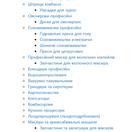
Шприци ковбасні
Насадки для чурос
Овочерізки професійні
Диски для овочерізок
Соковижималки професійні
Гідравлічні преси для соку
Соковижималки електричні
Шнекові соковижималки
Преси для цитрусових
Професійний міксер для молочних коктейлів
Запчастини для молочного міксера
Блендери професійні
Борошнопросіювачі
Вакуумні пакувальники
Гриндери та сиротерки
Картоплечистки
Кліпсатори
Ковбасорізки
Кухонні процесори
Льодокрошувачі (льодоподрібнювачі)
Міксери та кремозбивальні машини
Запчастини та аксесуари для міксерів