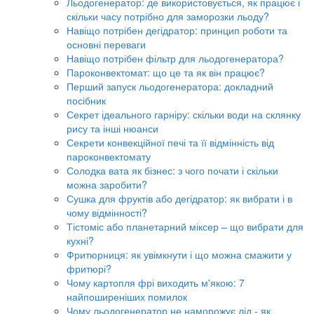
Льодогенератор: де використовується, як працює і
скільки часу потрібно для заморозки льоду?
Навіщо потрібен дегідратор: принцип роботи та
основні переваги
Навіщо потрібен фільтр для льодогенератора?
Пароконвектомат: що це та як він працює?
Перший запуск льодогенератора: докладний
посібник
Секрет ідеального гарніру: скільки води на склянку
рису та інші нюанси
Секрети конвекційної печі та її відмінність від
пароконвектомату
Солодка вата як бізнес: з чого почати і скільки
можна заробити?
Сушка для фруктів або дегідратор: як вибрати і в
чому відмінності?
Тістоміс або планетарний міксер – що вибрати для
кухні?
Фритюрниця: як увімкнути і що можна смажити у
фритюрі?
Чому картопля фрі виходить м'якою: 7
найпоширеніших помилок
Чому льодогенератор не наморожує лід - як