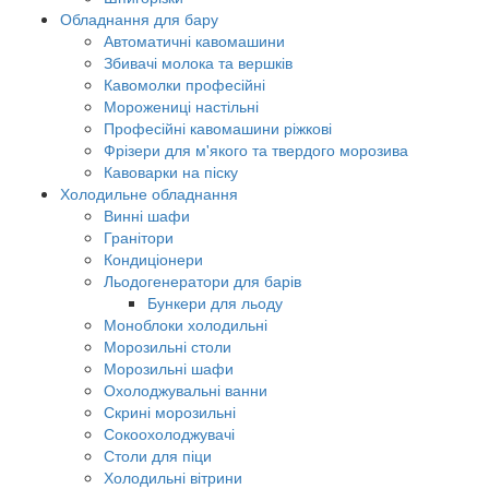
Обладнання для бару
Автоматичні кавомашини
Збивачі молока та вершків
Кавомолки професійні
Морожениці настільні
Професійні кавомашини ріжкові
Фрізери для м'якого та твердого морозива
Кавоварки на піску
Холодильне обладнання
Винні шафи
Гранітори
Кондиціонери
Льодогенератори для барів
Бункери для льоду
Моноблоки холодильні
Морозильні столи
Морозильні шафи
Охолоджувальні ванни
Скрині морозильні
Сокоохолоджувачі
Столи для піци
Холодильні вітрини