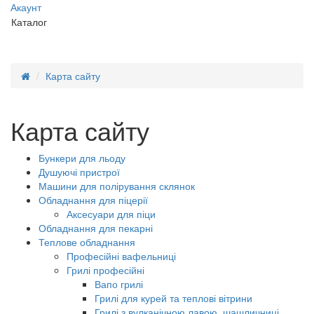
Акаунт
Каталог
Карта сайту
Карта сайту
Бункери для льоду
Душуючі пристрої
Машини для полірування склянок
Обладнання для піцерії
Аксесуари для піци
Обладнання для пекарні
Теплове обладнання
Професійні вафельниці
Грилі професійні
Вапо грилі
Грилі для курей та теплові вітрини
Грилі з вулканічною лавою, шашличниці,