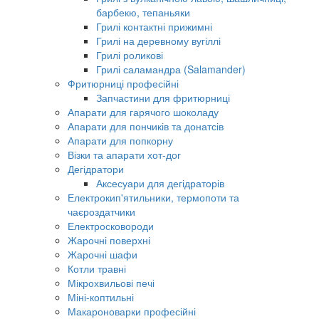
барбекю, тепаньяки
Грилі контактні прижимні
Грилі на деревному вугіллі
Грилі роликові
Грилі саламандра (Salamander)
Фритюрниці професійні
Запчастини для фритюрниці
Апарати для гарячого шоколаду
Апарати для пончиків та донатсів
Апарати для попкорну
Візки та апарати хот-дог
Дегідратори
Аксесуари для дегідраторів
Електрокип'ятильники, термопоти та
чаєроздатчики
Електросковороди
Жарочні поверхні
Жарочні шафи
Котли травні
Мікрохвильові печі
Міні-коптильні
Макароноварки професійні