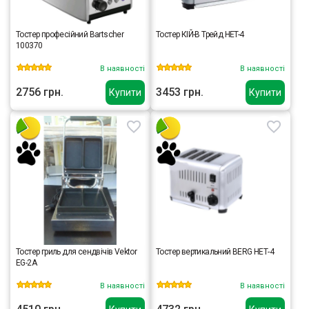
Тостер професійний Bartscher
Тостер КІЙ-В Трейд HET-4
100370
В наявності
В наявності
2756 грн.
3453 грн.
Купити
Купити
Тостер гриль для сендвічів Vektor
Тостер вертикальний BERG НЕТ-4
EG-2A
В наявності
В наявності