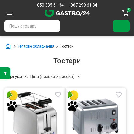
050 335 61 34
067 299 61 34
0
Теплове обладнання
Тостери
Тостери
Сортувати: