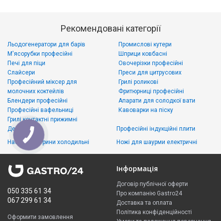
Рекомендовані категорії
Льодогенератори для барів
Промислові кутери
М'ясорубки професійні
Шприци ковбасні
Печі для піци
Овочерізки професійні
Слайсери
Преси для цитрусових
Професійний міксер для
Грилі роликові
молочних коктейлів
Фритюрниці професійні
Блендери професійні
Апарати для солодкої вати
Професійні вафельниці
Кавоварки на піску
Грилі контактні прижимні
Дегідратори
Професійні індукційні плити
Настільні вітрини холодильні
Ножі для шаурми електричні
Інформація
Договір публічної оферти
050 335 61 34
Про компанію Gastro24
067 299 61 34
Доставка та оплата
Політика конфіденційності
Оформити замовлення