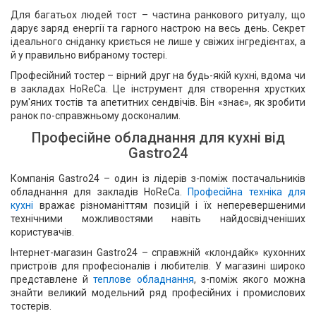
Для багатьох людей тост – частина ранкового ритуалу, що
дарує заряд енергії та гарного настрою на весь день. Секрет
ідеального сніданку криється не лише у свіжих інгредієнтах, а
й у правильно вибраному тостері.
Професійний тостер – вірний друг на будь-якій кухні, вдома чи
в закладах HoReCa. Це інструмент для створення хрустких
рум'яних тостів та апетитних сендвічів. Він «знає», як зробити
ранок по-справжньому досконалим.
Професійне обладнання для кухні від
Gastro24
Компанія Gastro24 – один із лідерів з-поміж постачальників
обладнання для закладів HoReCa.
Професійна техніка для
кухні
вражає різноманіттям позицій і їх неперевершеними
технічними можливостями навіть найдосвідченіших
користувачів.
Інтернет-магазин Gastro24 – справжній «клондайк» кухонних
пристроїв для професіоналів і любителів. У магазині широко
представлене й
теплове обладнання
, з-поміж якого можна
знайти великий модельний ряд професійних і промислових
тостерів.