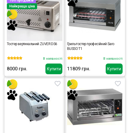
Топ продажів
Найкраща ціна
Тостер вертикальний ZUVER DS6
Гриль-тостер професійний Saro
BUSSO T1
В наявності
В наявності
8000 грн.
11809 грн.
Купити
Купити