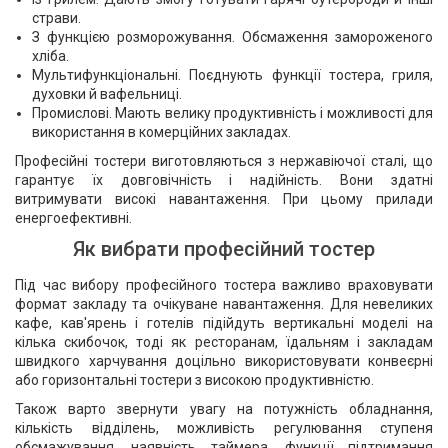
страви.
З функцією розморожування. Обсмаження замороженого
хліба.
Мультифункціональні. Поєднують функції тостера, гриля,
духовки й вафельниці.
Промислові. Мають велику продуктивність і можливості для
використання в комерційних закладах.
Професійні тостери виготовляються з нержавіючої сталі, що
гарантує їх довговічність і надійність. Вони здатні
витримувати високі навантаження. При цьому прилади
енергоефективні.
Як вибрати професійний тостер
Під час вибору професійного тостера важливо враховувати
формат закладу та очікуване навантаження. Для невеликих
кафе, кав'ярень і готелів підійдуть вертикальні моделі на
кілька скибочок, тоді як ресторанам, їдальням і закладам
швидкого харчування доцільно використовувати конвеєрні
або горизонтальні тостери з високою продуктивністю.
Також варто звернути увагу на потужність обладнання,
кількість відділень, можливість регулювання ступеня
обсмажування, наявність таймера, функції підтримання