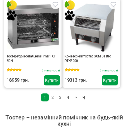
Тостер горизонтальний Fimar TOP
Конвеєрний тостер GGM Gastro
6DN
DTKB200
В наявності
В наявності
18959 грн.
19313 грн.
Купити
Купити
1
2
3
4
>
>|
Тостер – незамінний помічник на будь-якій
кухні