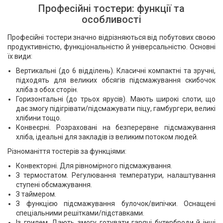
Професійні тостери: функції та
особливості
Професійні тостери значно відрізняються від побутових своєю
продуктивністю, функціональністю й універсальністю. Основні
їх види:
Вертикальні (до 6 відділень). Класичні компактні та зручні,
підходять для великих обсягів підсмажування скибочок
хліба з обох сторін.
Горизонтальні (до трьох ярусів). Мають широкі слоти, що
дає змогу підігрівати/підсмажувати піцу, гамбургери, великі
хлібини тощо.
Конвеєрні. Розраховані на безперервне підсмажування
хліба, ідеальні для закладів із великим потоком людей.
Різноманіття тостерів за функціями:
Конвекторні. Для рівномірного підсмажування.
З термостатом. Регулювання температури, налаштування
ступені обсмажування.
З таймером.
З функцією підсмажування булочок/випічки. Оснащені
спеціальними решітками/підставками.
Із грилем. Дають змогу готувати гарячі бутерброди й інші