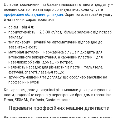
Цільове призначення та бажана кількість готового продукту –
основні критерії, на які варто орієнтуватися, коли купуєте
професійне обладнання для кухні
. Окрім того, звертайте увагу
й на технічні характеристики:
об’єм – від 4 л;
продуктивність – 2,5-30 кг/год і більше залежно від потреб
закладу;
тип приводу – ручний чи автоматичний відповідно до
завантаженості;
матеріал деталей – нержавійка більше підходить для
інтенсивного використання, а харчовий пластик – для
невеликих об'ємів і домашніх потреб;
наявність насадок для різних типів пасти – тальятеле,
фетучіні, спагеті, лазанья тощо;
зручність чищення та догляду, що особливо важливо на
професійній кухні.
Коли розглядаєте для купівлі різні машини для приготування
пасти, надавайте перевагу перевіреним брендам з гарантією:
Fimar, SIRMAN, Sinfonia, Gustotek тощо.
Переваги професійних машин для пасти
Високоякісна машина для макаронів дає змогу готувати свіжу