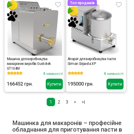
Топ продажів
Машина для виробництва
Апарат для виробництва пасти
макароних виробів Gustotek
Sirman Sirpasta XP
GT104M
В наявності
В наявності
166452 грн.
195000 грн.
Купити
Купити
1
2
3
>
>|
Машинка для макаронів – професійне
обладнання для приготування пасти в