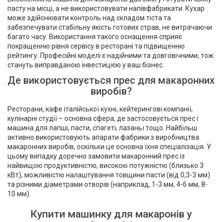
пасту на місці, а не використовувати напівфабрикати. Кухар
може здійснювати контроль над складом тіста та
забезпечувати стабільну якість готових страв, не витрачаючи
багато часу. Використання такого оснащення сприяє
покращенню рівня сервісу в ресторані та підвищенню
рейтингу. Професійні моделі є надійними та довговічними, тож
стануть виправданою інвестицією у ваш бізнес.
Де використовується прес для макаронних
виробів?
Ресторани, кафе італійської кухні, кейтерингові компанії,
кулінарні студії – основна сфера, де застосовується прес і
машина для лапші, пасти, спагеті, лазаньї тощо. Найбільш
активно використовують апарати фабрики з виробництва
макаронних виробів, оскільки це основна їхня спеціалізація. У
цьому випадку доречно замовити макаронний прес із
найвищою продуктивністю, високою потужністю (близько 3
кВт), можливістю налаштування товщини пасти (від 0,3-3 мм)
та різними діаметрами отворів (наприклад, 1-3 мм, 4-6 мм, 8-
10 мм).
Купити машинку для макаронів у