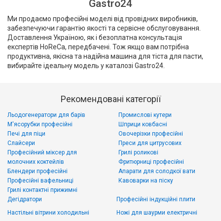
Gastro24
Ми продаємо професійні моделі від провідних виробників,
забезпечуючи гарантію якості та сервісне обслуговування.
Доставлення Україною, як і безоплатна консультація
експертів HoReCa, передбачені. Тож якщо вам потрібна
продуктивна, якісна та надійна машина для тіста для пасти,
вибирайте ідеальну модель у каталозі Gastro24.
Рекомендовані категорії
Льодогенератори для барів
Промислові кутери
М'ясорубки професійні
Шприци ковбасні
Печі для піци
Овочерізки професійні
Слайсери
Преси для цитрусових
Професійний міксер для
Грилі роликові
молочних коктейлів
Фритюрниці професійні
Блендери професійні
Апарати для солодкої вати
Професійні вафельниці
Кавоварки на піску
Грилі контактні прижимні
Дегідратори
Професійні індукційні плити
Настільні вітрини холодильні
Ножі для шаурми електричні