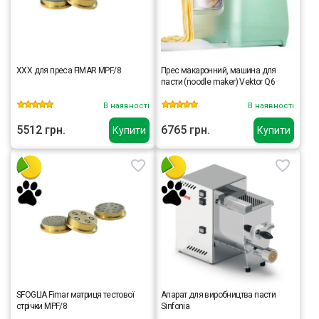
XXX для преса FIMAR MPF/8
Прес макаронний, машина для
пасти (noodle maker) Vektor Q6
В наявності
В наявності
5512 грн.
6765 грн.
Купити
Купити
SFOGLIA Fimar матриця тестової
Апарат для виробництва пасти
стрічки MPF/8
Sinfonia