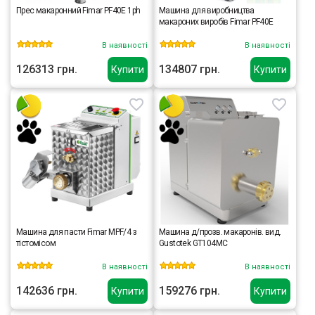
Прес макаронний Fimar PF40E 1ph
Машина для виробництва
макароних виробів Fimar PF40E
В наявності
В наявності
126313 грн.
134807 грн.
Купити
Купити
Машина для пасти Fimar MPF/4 з
Машина д/прозв. макаронів. вид.
тістомісом
Gustotek GT104MC
В наявності
В наявності
142636 грн.
159276 грн.
Купити
Купити