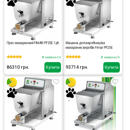
Прес макаронний FIMAR PF25E 1ph
Машина для виробництва
макароних виробів Fimar PF25E
В наявності
В наявності
86310 грн.
93714 грн.
Купити
Купити