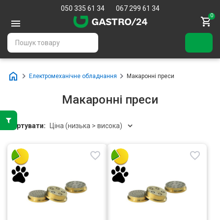
050 335 61 34
067 299 61 34
0
Електромеханічне обладнання
Макаронні преси
Макаронні преси
Сортувати: