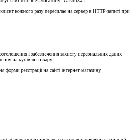
товує сайт інтернет-магазину "Gastro24".
о клієнт кожного разу пересилає на сервер в HTTP-запиті при
розголошення і забезпечення захисту персональних даних
лення на купівлю товару.
ня форми реєстрації на сайті інтернет-магазину
цесі відвідування сторінок, на яких встановлено статичний