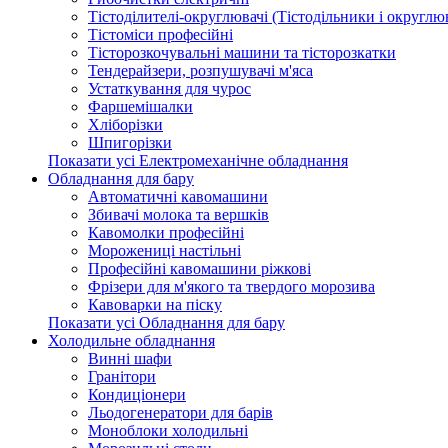
Тістоділителі-округлювачі (Тістодільники і округлюв
Тістоміси професійні
Тісторозкочувальні машини та тісторозкатки
Тендерайзери, розпушувачі м'яса
Устаткування для чурос
Фаршемішалки
Хліборізки
Шпигорізки
Показати усі Електромеханічне обладнання
Обладнання для бару
Автоматичні кавомашини
Збивачі молока та вершків
Кавомолки професійні
Морожениці настільні
Професійні кавомашини ріжкові
Фрізери для м'якого та твердого морозива
Кавоварки на піску
Показати усі Обладнання для бару
Холодильне обладнання
Винні шафи
Гранітори
Кондиціонери
Льодогенератори для барів
Моноблоки холодильні