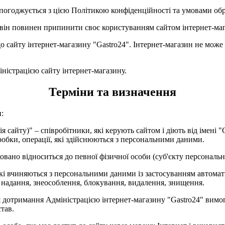
ч погоджується з цією Політикою конфіденційності та умовами о
 він повинен припинити своє користуванням сайтом інтернет-маг
 сайту інтернет-магазину "Gastro24". Інтернет-магазин не може н
іністрацією сайту інтернет-магазину.
Терміни та визначення
и:
ія сайту)" – співробітники, які керують сайтом і діють від імені
робки, операції, які здійснюються з персональними даними.
ковано відноситься до певної фізичної особи (суб'єкту персональ
кі вчиняються з персональними даними із застосуванням автоматиза
 надання, знеособлення, блокування, видалення, знищення.
ля дотримання Адміністрацією інтернет-магазину "Gastro24" вим
тав.