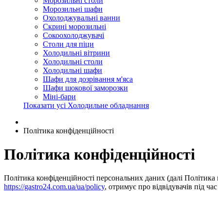
Морозильні столи
Морозильні шафи
Охолоджувальні ванни
Скрині морозильні
Сокоохолоджувачі
Столи для піци
Холодильні вітрини
Холодильні столи
Холодильні шафи
Шафи для дозрівання м'яса
Шафи шокової заморозки
Міні-бари
Показати усі Холодильне обладнання
Політика конфіденційності
Політика конфіденційності
Політика конфіденційності персональних даних (далі Політика к
https://gastro24.com.ua/ua/policy
, отримує про відвідувачів під ч