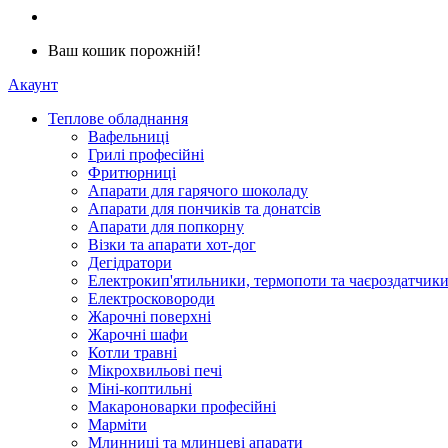
Ваш кошик порожній!
Акаунт
Теплове обладнання
Вафельниці
Грилі професійні
Фритюрниці
Апарати для гарячого шоколаду
Апарати для пончиків та донатсів
Апарати для попкорну
Візки та апарати хот-дог
Дегідратори
Електрокип'ятильники, термопоти та чаєроздатчик
Електросковороди
Жарочні поверхні
Жарочні шафи
Котли травні
Мікрохвильові печі
Міні-коптильні
Макароноварки професійні
Марміти
Млинниці та млинцеві апарати