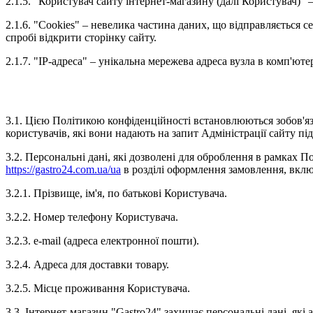
2.1.5. "Користувач сайту інтернет-магазину (далі Користувач)" 
2.1.6. "Cookies" – невелика частина даних, що відправляється с
спробі відкрити сторінку сайту.
2.1.7. "IP-адреса" – унікальна мережева адреса вузла в комп'юте
3.1. Цією Політикою конфіденційності встановлюються зобов'яз
користувачів, які вони надають на запит Адміністрації сайту пі
3.2. Персональні дані, які дозволені для оброблення в рамках П
https://gastro24.com.ua/ua
в розділі оформлення замовлення, вкл
3.2.1. Прізвище, ім'я, по батькові Користувача.
3.2.2. Номер телефону Користувача.
3.2.3. e-mail (адреса електронної пошти).
3.2.4. Адреса для доставки товару.
3.2.5. Місце проживання Користувача.
3.3. Інтернет-магазин "Gastro24" захищає персональні дані, як