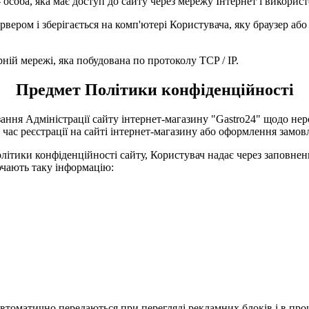
– особа, яка має доступ до сайту через мережу Інтернет і викорис
ервером і зберігається на комп'ютері Користувача, яку браузер аб
рній мережі, яка побудована по протоколу TCP / IP.
Предмет Політики конфіденційності
ання Адміністрації сайту інтернет-магазину "Gastro24" щодо не
д час реєстрації на сайті інтернет-магазину або оформлення замов
олітики конфіденційності сайту, Користувач надає через заповнен
ючають таку інформацію:
і автоматично передаються при перегляді рекламних блоків і в про