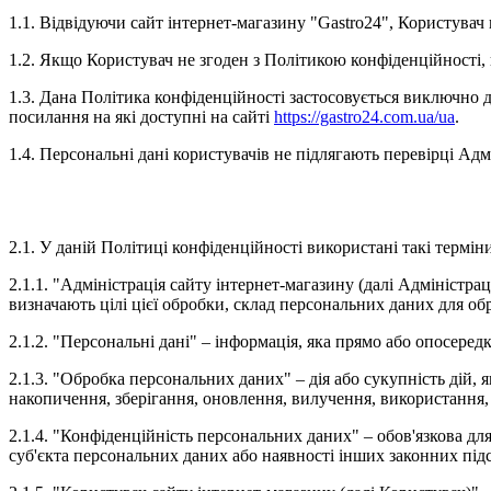
1.1. Відвідуючи сайт інтернет-магазину "Gastro24", Користува
1.2. Якщо Користувач не згоден з Політикою конфіденційності,
1.3. Дана Політика конфіденційності застосовується виключно до
посилання на які доступні на сайті
https://gastro24.com.ua/ua
.
1.4. Персональні дані користувачів не підлягають перевірці Адм
2.1. У даній Політиці конфіденційності використані такі термін
2.1.1. "Адміністрація сайту інтернет-магазину (далі Адміністрац
визначають цілі цієї обробки, склад персональних даних для об
2.1.2. "Персональні дані" – інформація, яка прямо або опосеред
2.1.3. "Обробка персональних даних" – дія або сукупність дій, я
накопичення, зберігання, оновлення, вилучення, використання,
2.1.4. "Конфіденційність персональних даних" – обов'язкова д
суб'єкта персональних даних або наявності інших законних підс