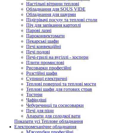
Настільні вітрини теплові
Обладнання для SOUS VIDE
Обладнання для шаурми
Підігрівачі посуду та теплові столи
Піч для запікання картоплі
Парові лазні
Пароконвектомати
Пекарські шафи
Печі конвекційні
Печі подові
Печі-грилі на вугіллі - хоспери
Плити промислові
Рисоварки професійні
Розстійні шафи
Супниці електричні
Теплові поверхні та теплові мости
Теплові шафи для готових страв
Тостери
Чафіндіші
Чебуречниці та сосисоварки
Печі для піци
Апарати для солодкої вати
Показати усі Теплове обладнання
Електромеханічне обладнання
М'ясорубки професійні