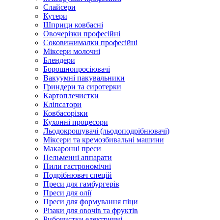
Слайсери
Кутери
Шприци ковбасні
Овочерізки професійні
Соковижималки професійні
Міксери молочні
Блендери
Борошнопросіювачі
Вакуумні пакувальники
Гриндери та сиротерки
Картоплечистки
Кліпсатори
Ковбасорізки
Кухонні процесори
Льодокрошувачі (льодоподрібнювачі)
Міксери та кремозбивальні машини
Макаронні преси
Пельменні аппарати
Пили гастрономічні
Подрібнювач спецій
Преси для гамбургерів
Преси для олії
Преси для формування піци
Різаки для овочів та фруктів
Рибочистки електричні