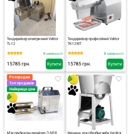
Тендерайзер електричний Vektor
Тендерайзер професійний Vektor
TL-12
TK-12 MT
В наявності
В наявності
15785 грн.
15785 грн.
Купити
Купити
Розпродаж
Топ продажів
Найкраща ціна
М'ясорубка-тендерайзер ZUVER
Машина для обробки риби Vecktor