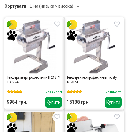
Сортувати:
Тендерайзер професійний FROSTY
Тендерайзер професійний Frosty
TS527A
TS737A
В наявності
В наявності
9984 грн.
15138 грн.
Купити
Купити