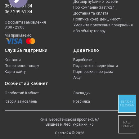
Договір публічної оферти
050 335 61 34
Про компанію Gastro24
067 299 61 34
Доставка та оплата
Політика конфіденційності
Оформити замовлення
Умови та положення повернення
8:00 - 23:00
або обміну товару
Ми приймаємо:
Служба підтримки
Додатково
Контакти
Виробники
Повернення товару
Подарункові сертифікати
Карта сайту
Партнерська програма
Акції
Особистий Кабінет
Особистий Кабінет
Закладки
Історія замовлень
Розсилка
ЗВ'ЯЗОК У
TELEGRAM
Київ, Берестейський проспект, 67
НАШІ
Вишневе, Лесі Українки, 76
НОМЕРИ
Gastro24 © 2026