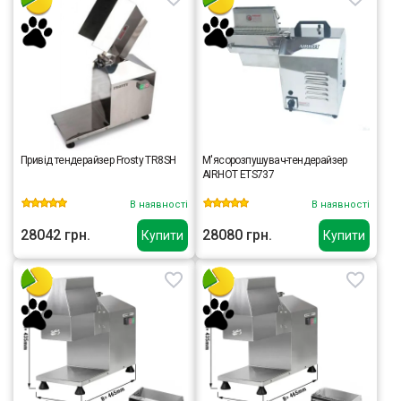
Привід тендерайзер Frosty TR8SH
М'ясорозпушувач-тендерайзер
AIRHOT ETS737
В наявності
В наявності
28042 грн.
28080 грн.
Купити
Купити