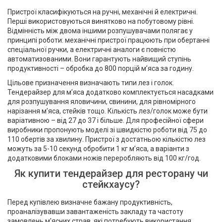
Пристрої класифікуються на ручні, механічні й електричні.
Перші використовуються винятково на побутовому рівні.
Відмінність між двома іншими розпушувачами полягає у
принципі роботи: механічні пристрої працюють при обертанні
спеціальної ручки, а електричні аналоги є повністю
автоматизованими. Вони гарантують найвищий ступінь
продуктивності – обробка до 800 порцій м’яса за годину.
Цільове призначення визначають типи лез і голок.
Тендерайзер для м’яса додатково комплектується насадками
для розпушування яловичини, свинини, для рівномірного
нарізання м’яса, стейків тощо. Кількість лез/голок може бути
варіативною – від 27 до 37 і більше. Для професійної сфери
виробники пропонують моделі зі швидкістю роботи від 75 до
110 обертів за хвилину. Пристрої з достатньою кількістю лез
можуть за 5-10 секунд обробити 1 кг м’яса, а варіанти з
додатковими блоками ножів переробляють від 100 кг/год.
Як купити тендерайзер для ресторану чи
стейкхаусу?
Перед купівлею визначне бажану продуктивність,
проаналізувавши завантаженість закладу та частоту
замовлень м'ясних страв, які потребують використання