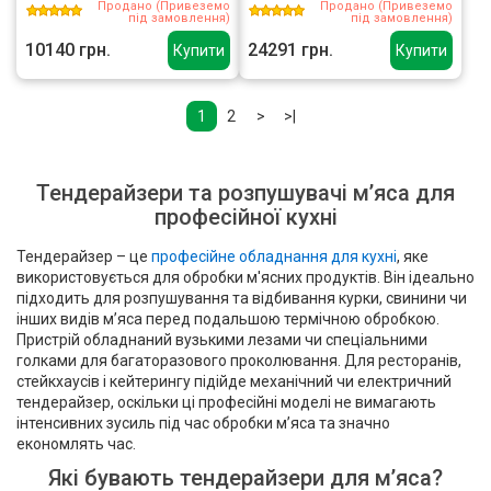
Продано (Привеземо
Продано (Привеземо
під замовлення)
під замовлення)
10140 грн.
24291 грн.
Купити
Купити
1
2
>
>|
Тендерайзери та розпушувачі м’яса для
професійної кухні
Тендерайзер – це
професійне обладнання для кухні
, яке
використовується для обробки м'ясних продуктів. Він ідеально
підходить для розпушування та відбивання курки, свинини чи
інших видів м’яса перед подальшою термічною обробкою.
Пристрій обладнаний вузькими лезами чи спеціальними
голками для багаторазового проколювання. Для ресторанів,
стейкхаусів і кейтерингу підійде механічний чи електричний
тендерайзер, оскільки ці професійні моделі не вимагають
інтенсивних зусиль під час обробки м’яса та значно
економлять час.
Які бувають тендерайзери для м’яса?