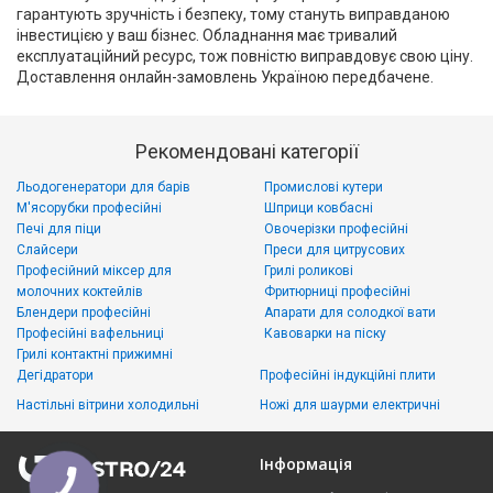
гарантують зручність і безпеку, тому стануть виправданою
інвестицією у ваш бізнес. Обладнання має тривалий
експлуатаційний ресурс, тож повністю виправдовує свою ціну.
Доставлення онлайн-замовлень Україною передбачене.
Рекомендовані категорії
Льодогенератори для барів
Промислові кутери
М'ясорубки професійні
Шприци ковбасні
Печі для піци
Овочерізки професійні
Слайсери
Преси для цитрусових
Професійний міксер для
Грилі роликові
молочних коктейлів
Фритюрниці професійні
Блендери професійні
Апарати для солодкої вати
Професійні вафельниці
Кавоварки на піску
Грилі контактні прижимні
Дегідратори
Професійні індукційні плити
Настільні вітрини холодильні
Ножі для шаурми електричні
Інформація