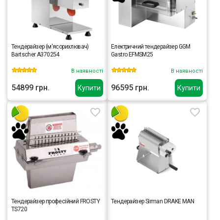
Тендерайзер (м'ясорихлювач)
Електричний тендерайзер GGM
Bartscher A370254
Gastro EFMSM25
В наявності
В наявності
54899 грн.
96595 грн.
Купити
Купити
Тендерайзер професійний FROSTY
Тендерайзер Sirman DRAKE MAN
TS720