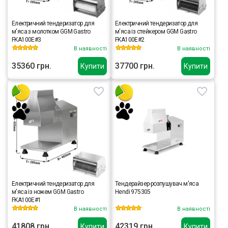
Електричний тендеризатор для
Електричний тендеризатор для
м'яса з молотком GGM Gastro
м'яса із стейкером GGM Gastro
FKA100E#3
FKA100E#2
В наявності
В наявності
35360 грн.
37700 грн.
Купити
Купити
Електричний тендеризатор для
Тендерайзер-розпушувач м'яса
м'яса із ножем GGM Gastro
Hendi 975305
FKA100E#1
В наявності
В наявності
41808 грн.
42319 грн.
Купити
Купити