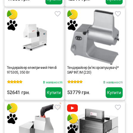
Тендерайзер електричний Hendi
Тендерайзер (м'ясорозпушувач)*
975305, 350 Вт
SAP INT/M (220)
В наявності
В наявності
52641 грн.
53779 грн.
Купити
Купити