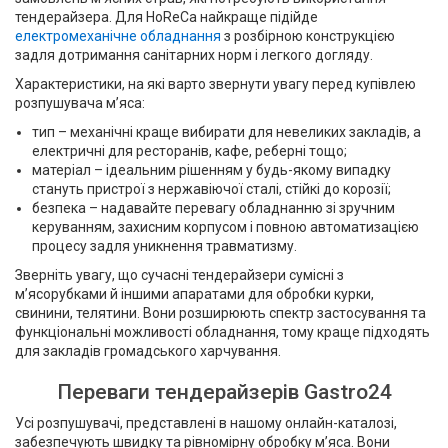
тендерайзера. Для HoReCa найкраще підійде
електромеханічне обладнання
з розбірною конструкцією
задля дотримання санітарних норм і легкого догляду.
Характеристики, на які варто звернути увагу перед купівлею
розпушувача м’яса:
тип – механічні краще вибирати для невеликих закладів, а
електричні для ресторанів, кафе, реберні тощо;
матеріал – ідеальним рішенням у будь-якому випадку
стануть пристрої з нержавіючої сталі, стійкі до корозії;
безпека – надавайте перевагу обладнанню зі зручним
керуванням, захисним корпусом і повною автоматизацією
процесу задля уникнення травматизму.
Зверніть увагу, що сучасні тендерайзери сумісні з
м’ясорубками й іншими апаратами для обробки курки,
свинини, телятини. Вони розширюють спектр застосування та
функціональні можливості обладнання, тому краще підходять
для закладів громадського харчування.
Переваги тендерайзерів Gastro24
Усі розпушувачі, представлені в нашому онлайн-каталозі,
забезпечують швидку та рівномірну обробку м’яса. Вони