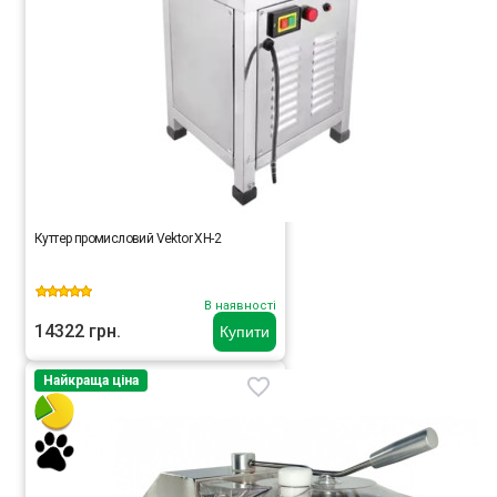
Куттер промисловий Vektor XH-2
В наявності
14322 грн.
Купити
Найкраща ціна