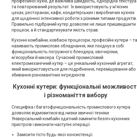
професійної кухні, де важлива швидкість, однорідна текстура
та повторюваний результат. Їх використовують у м’ясних
цехах, ресторанах, кафе, кондитерських і виробничих кухнях
для щоденної інтенсивної роботи з різними типами продуктів.
Правильно підібраний кутер дозволяє не лише пришвидшити
процеси, а й стандартизувати якість страв.
Кухонні комбайни, ковбасні процесори, професійні кутери – т
називають промислове обладнання, яке поєднує в собі
функціональність погружного блендера, овочерізки,
м'ясорубки й міксера. Сучасний промисловий
електромеханічний кутер – це унікальний кухонний агрегат,
який використовується для подрібнення, перемішування або
збивання різноманітних інгредієнтів.
Кухонні кутери: функціональні можливост
і різноманіття вибору
Специфіка і багатофункціональність промислового кутера
дозволяє відмовитися від низки звичної техніки.
Універсальний комбайн здатний замінити безліч кухонних
пристроїв і виконати наступні операції:
Замісити тісто будь-якої консистенції.