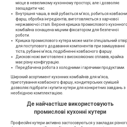
місце в невеликому кухонному просторі, але і дозволяє
заощадити час.
Внутрішня чаша, в якій рубається м'ясо, робиться ковбасн
фарш, обробка інгредієнтів, виготовляється з харчової
нержавіючої сталі. Верхня кришка промислового кухонног
комбайна оснащена міцним фіксатором для безпечної
роботи.
Кришка промислового кутера може мати спеціальний отві
для поступового додавання компонентів при замішуванні
тіста, рубанні м'яса, подрібненні ковбасного фаршу.
Дискові ножі виготовлені з високоякісних сплавів, крайка
має різну конфігурацію.
Передбачена робота з холодними і гарячими продуктами.
Широкий асортимент кухонних комбайнів для м'яса,
приготування ковбасного фаршу, кондитерських сумішей
дозволяє підібрати і купити кутери для конкретних завдань з
необхідною комплектацією.
Де найчастіше використовують
промислові кухонні кутери
Професійні кутери активно застосовуються у закладах різног