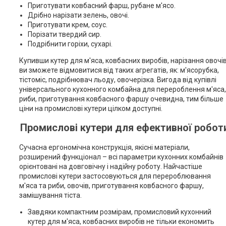
Приготувати ковбасний фарш, рубане м'ясо.
Дрібно нарізати зелень, овочі.
Приготувати крем, соус.
Порізати твердий сир.
Подрібнити горіхи, сухарі.
Купивши кутер для м'яса, ковбасних виробів, нарізання овочів
ви зможете відмовитися від таких агрегатів, як: м'ясорубка,
тістоміс, подрібнювач льоду, овочерізка. Вигода від купівлі
універсального кухонного комбайна для перероблення м'яса,
риби, приготування ковбасного фаршу очевидна, тим більше
ціни на промислові кутери цілком доступні.
Промислові кутери для ефективної робот
Сучасна ергономічна конструкція, якісні матеріали,
розширений функціонал – всі параметри кухонних комбайнів
орієнтовані на довговічну і надійну роботу. Найчастіше
промислові кутери застосовуються для перероблювання
м'яса та риби, овочів, приготування ковбасного фаршу,
замішування тіста.
Завдяки компактним розмірам, промисловий кухонний
кутер для м'яса, ковбасних виробів не тільки економить