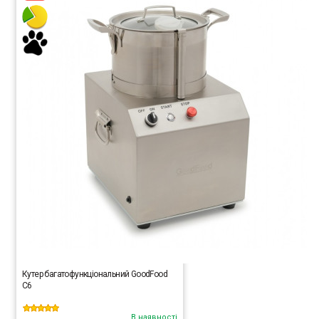
Кутер багатофункціональний GoodFood
С6
В наявності