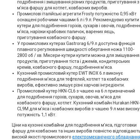
подрібнення і змішування різних продуктів, приготування з
м'яса фаршу для котлет, ковбасних виробів.
Промислові італійські агрегати Frosty потужністю 0,95 кВт
оснащені робочими чашами 6 л і 9 л. Рекомендуємо купити
кутери для подрібнення горіхів, сухарів і овочів, подрібнен
м'яса, нарізки крабових паличок, варених яєць,
приготування ковбасного фаршу.
У промислових кутерах Gastrorag 6/9 л доступна функція
плавного регулювання швидкості обертання ножа 1100-
2800 об / хв. Міксери-кутери купити можна для змішування
продуктів, приготування тіста і джемів, кондитерських
кремів, ковбасного фаршу, подрібнення м'яса.
Кухонний промисловий кутер EWT INOX 6 л виконує
подрібнення м'яса для тефтелей, котлет та ковбасних
виробів, ефективно змішує різні харчові інгредієнти.
Промисловий кутер HKN-CL6 з чашею на 6 л призначений
для подрібнення горіхів, сухарів, овочів, м'яса для
ковбасного фаршу, котлет. Кухонний комбайн Hurakan HKN-
CL9M для м'яса і ковбасних виробів з чашею 9 л має високу
потужність 1,1 кВт.
Ціни на кухонні комбайни для подрібнення м'яса, підготовки
фаршу для ковбасних та інших виробів повністю відповідают
високій якості промислового
електромеханічного обладнанн