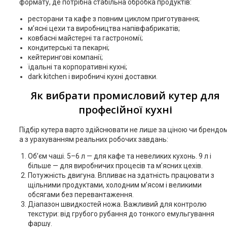
формату, де потрібна стабільна обробка продуктів:
ресторани та кафе з повним циклом приготування;
м’ясні цехи та виробництва напівфабрикатів;
ковбасні майстерні та гастрономії;
кондитерські та пекарні;
кейтерингові компанії;
їдальні та корпоративні кухні;
dark kitchen і виробничі кухні доставки.
Як вибрати промисловий кутер для
професійної кухні
Підбір кутера варто здійснювати не лише за ціною чи брендом
а з урахуванням реальних робочих завдань:
Об’єм чаші. 5–6 л — для кафе та невеликих кухонь. 9 л і
більше — для виробничих процесів та м’ясних цехів.
Потужність двигуна. Впливає на здатність працювати з
щільними продуктами, холодним м’ясом і великими
обсягами без перевантаження.
Діапазон швидкостей ножа. Важливий для контролю
текстури: від грубого рубання до тонкого емульгування
фаршу.