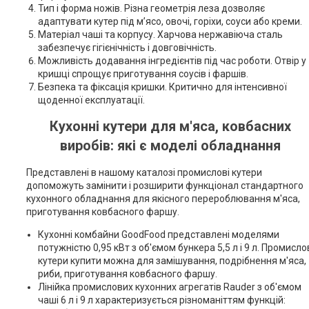
Тип і форма ножів. Різна геометрія леза дозволяє
адаптувати кутер під м’ясо, овочі, горіхи, соуси або креми.
Матеріал чаші та корпусу. Харчова нержавіюча сталь
забезпечує гігієнічність і довговічність.
Можливість додавання інгредієнтів під час роботи. Отвір у
кришці спрощує приготування соусів і фаршів.
Безпека та фіксація кришки. Критично для інтенсивної
щоденної експлуатації.
Кухонні кутери для м'яса, ковбасних
виробів: які є моделі обладнання
Представлені в нашому каталозі промислові кутери
допоможуть замінити і розширити функціонал стандартного
кухонного обладнання для якісного перероблювання м'яса,
приготування ковбасного фаршу.
Кухонні комбайни GoodFood представлені моделями
потужністю 0,95 кВт з об'ємом бункера 5,5 л і 9 л. Промисло
кутери купити можна для замішування, подрібнення м'яса,
риби, приготування ковбасного фаршу.
Лінійка промислових кухонних агрегатів Rauder з об'ємом
чаші 6 л і 9 л характеризується різноманіттям функцій: