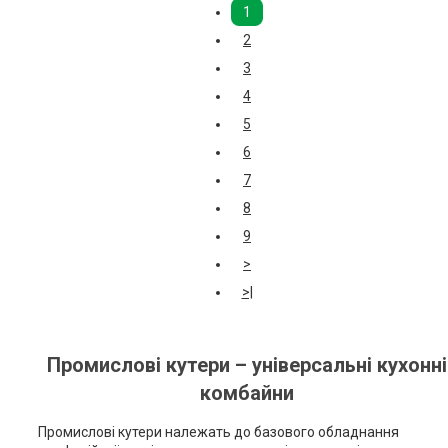
1
2
3
4
5
6
7
8
9
>
>|
Промислові кутери – універсальні кухонні
комбайни
Промислові кутери належать до базового обладнання