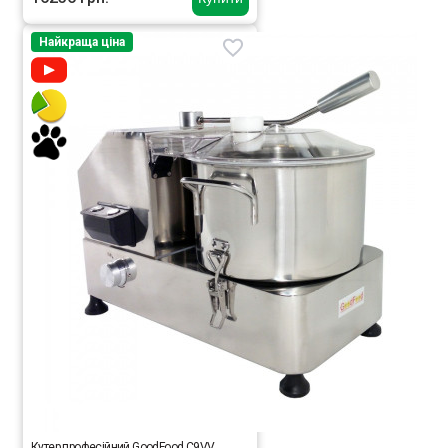
Найкраща ціна
Кутер професійний GoodFood C9VV