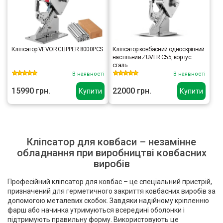
Кліпсатор VEVOR CLIPPER 8000PCS
Кліпсатор ковбасний односкріпний
настільний ZUVER C55, корпус
сталь
В наявності
В наявності
15990 грн.
22000 грн.
Купити
Купити
Кліпсатор для ковбаси – незамінне
обладнання при виробництві ковбасних
виробів
Професійний кліпсатор для ковбас – це спеціальний пристрій,
призначений для герметичного закриття ковбасних виробів за
допомогою металевих скобок. Завдяки надійному кріпленню
фарш або начинка утримуються всередині оболонки і
підтримують правильну форму. Використовують це