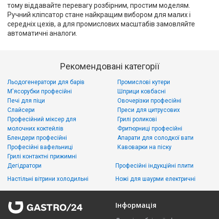
тому віддавайте перевагу розбірним, простим моделям.
Ручний кліпсатор стане найкращим вибором для малих і
середніх цехів, а для промислових масштабів замовляйте
автоматичні аналоги.
Рекомендовані категорії
Льодогенератори для барів
Промислові кутери
М'ясорубки професійні
Шприци ковбасні
Печі для піци
Овочерізки професійні
Слайсери
Преси для цитрусових
Професійний міксер для
Грилі роликові
молочних коктейлів
Фритюрниці професійні
Блендери професійні
Апарати для солодкої вати
Професійні вафельниці
Кавоварки на піску
Грилі контактні прижимні
Дегідратори
Професійні індукційні плити
Настільні вітрини холодильні
Ножі для шаурми електричні
Інформація