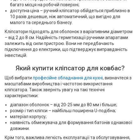
багато місця на робочій поверхні;
доступна ціна – ручний кліпсатор обійдеться приблизно в
10 разів дешевше, ніж автоматичний, що вигідно для
малого та середнього бізнесу.
Кліпсатори підходять для оболонок з варіативним діаметром
– від 2 до 8 см. Надійність герметизації ручними апаратами
залежить від сили пристрою. Вони не передбачають
підключення до електрики, що підтверджує виправданість
інвестицій.
Який купити кліпсатор для ковбас?
Щоб вибрати
професійне обладнання для кухні
, визначтеся з
масштабами виробництва і частотою використання
кліпсатора. Також зверніть увагу на такі технічні
характеристики:
діапазон оболонок – від 20-25 мм до 80 мм і більше;
розмір і тип кліпси – найбільш поширена U-подібна;
матеріал корпусу;
наявність обмежувача для формування батонів однакової
довжини.
Крім того, важлива легкість експлуатації та обслуговування,