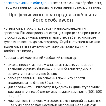
електромеханічне обладнання
перед термічною обробкою під
час фасування для дбайливого зберігання і транспортування.
Професійний кліпсатор для ковбаси та
його особливості
Ручний кліпсатор для ковбаси – найпоширеніший тип
пристрою. Він має просту конструкцію і працює за принципом
плоскогубців. Використання апарату передбачає кистьове
зусилля на важіль до самого упору. Ступінь стиснення можна
відрегулювати за допомогою гайки залежно від типу
ковбасного виробу.
Переваги, які має якісний ковбасний кліпсатор:
висока продуктивність – апарат автоматизує процес і
дозволяє скріпити близько 200-200 батонів/годину, а
автоматичні аналоги ще більше;
легке управління – на освоєння принципу роботи
знадобиться не більше 30 хвилин;
універсальність – кліпсатор підходить як для натуральних,
так і для штучних оболонок з різними видами кліпс (502, 503,
506, 508);
компактність і легкість – в середньому пристрій важить від
3 до 5 кг і передбачає настільне кріплення, не займаючи