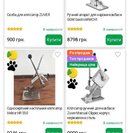
Скоба для кліпсатор ZUVER
Ручний апарат для нарізки ковбаси
GGM Gastro MWCH1
В наявності
В наявності
900 грн.
8798 грн.
Купити
Купити
Розпродаж
Топ продажів
Найкраща ціна
Односкріпний настільний кліпсатор
Кліпсатор ручний для ковбаси
Vektor HR 550
Zuver Manual Clipper, корпус
нержавіюча сталь
В наявності
В наявності