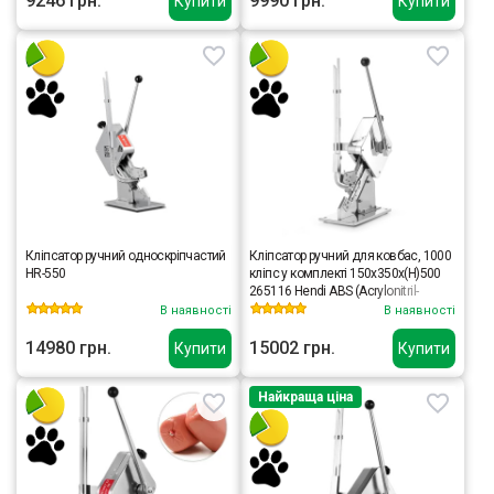
9246 грн.
9990 грн.
Купити
Купити
Кліпсатор ручний односкріпчастий
Кліпсатор ручний для ковбас, 1000
HR-550
кліпс у комплекті 150x350x(H)500
265116 Hendi ABS (Acrylonitril-
butadieen-styrene);Chrome-plated
В наявності
В наявності
14980 грн.
15002 грн.
Купити
Купити
Найкраща ціна