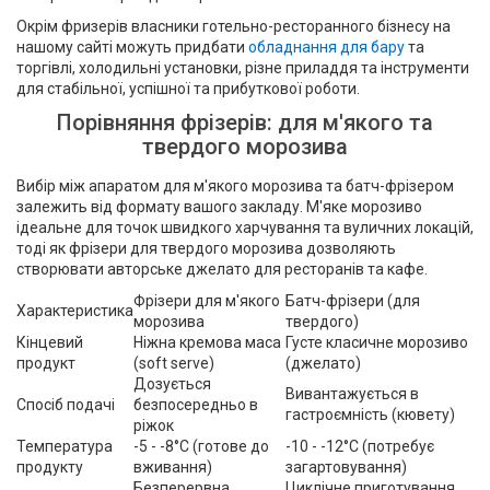
Окрім фризерів власники готельно-ресторанного бізнесу на
нашому сайті можуть придбати
обладнання для бару
та
торгівлі, холодильні установки, різне приладдя та інструменти
для стабільної, успішної та прибуткової роботи.
Порівняння фрізерів: для м'якого та
твердого морозива
Вибір між апаратом для м'якого морозива та батч-фрізером
залежить від формату вашого закладу. М'яке морозиво
ідеальне для точок швидкого харчування та вуличних локацій,
тоді як фрізери для твердого морозива дозволяють
створювати авторське джелато для ресторанів та кафе.
Фрізери для м'якого
Батч-фрізери (для
Характеристика
морозива
твердого)
Кінцевий
Ніжна кремова маса
Густе класичне морозиво
продукт
(soft serve)
(джелато)
Дозується
Вивантажується в
Спосіб подачі
безпосередньо в
гастроємність (кювету)
ріжок
Температура
-5 - -8°C (готове до
-10 - -12°C (потребує
продукту
вживання)
загартовування)
Безперервна
Циклічне приготування