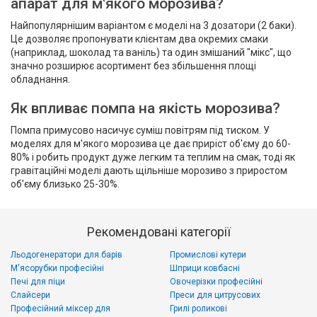
апарат для м'якого морозива?
Найпопулярнішим варіантом є моделі на 3 дозатори (2 баки).
Це дозволяє пропонувати клієнтам два окремих смаки
(наприклад, шоколад та ваніль) та один змішаний "мікс", що
значно розширює асортимент без збільшення площі
обладнання.
Як впливає помпа на якість морозива?
Помпа примусово насичує суміш повітрям під тиском. У
моделях для м'якого морозива це дає приріст об'єму до 60-
80% і робить продукт дуже легким та теплим на смак, тоді як
гравітаційні моделі дають щільніше морозиво з приростом
об'єму близько 25-30%.
Рекомендовані категорії
Льодогенератори для барів
Промислові кутери
М'ясорубки професійні
Шприци ковбасні
Печі для піци
Овочерізки професійні
Слайсери
Преси для цитрусових
Професійний міксер для
Грилі роликові