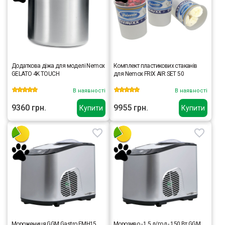
Додаткова діжа для моделі Nemox
Комплект пластикових стаканів
GELATO 4K TOUCH
для Nemox FRIX AIR SET 50
В наявності
В наявності
9360 грн.
9955 грн.
Купити
Купити
Морожениця GGM Gastro EMH15
Морозиво - 1,5 л/год - 150 Вт GGM