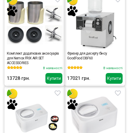
Комплект додаткових аксесуарів
Фризер для десерту бінсу
для Nemox FRIX AIR SET
GoodFood DBF60
ACCESSORIES
В наявності
В наявності
13728 грн.
17021 грн.
Купити
Купити