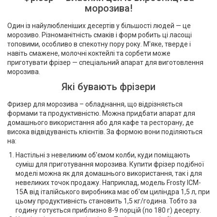
морозива!
Один із найулюбленіших десертів у більшості людей — це
морозиво. Різноманітність смаків і форм робить ці ласощі
топовими, особливо в спекотну пору року. М'яке, тверде і
навіть смажене, молочні коктейлі та сорбети може
приготувати фрізер — спеціальний апарат для виготовлення
морозива.
Які бувають фрізери
Фризер для морозива – обладнання, що відрізняється
формами та продуктивністю. Можна придбати апарат для
домашнього використання або для кафе та ресторану, де
висока відвідуваність клієнтів. За формою вони поділяються
на:
Настільні з невеликим об'ємом колби, куди поміщають
суміш для приготування морозива. Купити фрізер подібної
моделі можна як для домашнього використання, так і для
невеликих точок продажу. Наприклад, модель Frosty ICM-
15A від італійського виробника має об'єм циліндра 1,5 л, при
цьому продуктивність становить 1,5 кг/година. Тобто за
годину готується приблизно 8-9 порцій (по 180 г) десерту.