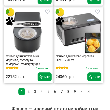
Фризер для приготування
Фризер для м'якого морозива
морозива, сорбету та
ZUVER 2200W
замороженого йогурту для
домашнього використання Nemox
В наявності
В наявності
GELATISSIMO Exclusive
22152 грн.
24360 грн.
Купити
Купити
1
2
3
4
5
6
7
8
9
>
>|
Фрізер — власний цех із виробництва