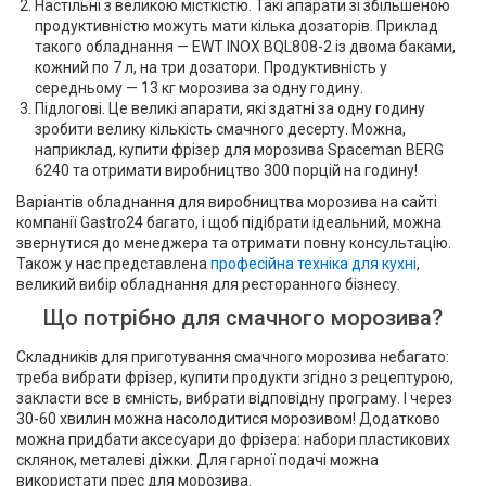
Настільні з великою місткістю. Такі апарати зі збільшеною
продуктивністю можуть мати кілька дозаторів. Приклад
такого обладнання — EWT INOX BQL808-2 із двома баками,
кожний по 7 л, на три дозатори. Продуктивність у
середньому — 13 кг морозива за одну годину.
Підлогові. Це великі апарати, які здатні за одну годину
зробити велику кількість смачного десерту. Можна,
наприклад, купити фрізер для морозива Spaceman BERG
6240 та отримати виробництво 300 порцій на годину!
Варіантів обладнання для виробництва морозива на сайті
компанії Gastro24 багато, і щоб підібрати ідеальний, можна
звернутися до менеджера та отримати повну консультацію.
Також у нас представлена
професійна техніка для кухні
,
великий вибір обладнання для ресторанного бізнесу.
Що потрібно для смачного морозива?
Складників для приготування смачного морозива небагато:
треба вибрати фрізер, купити продукти згідно з рецептурою,
закласти все в ємність, вибрати відповідну програму. І через
30-60 хвилин можна насолодитися морозивом! Додатково
можна придбати аксесуари до фрізера: набори пластикових
склянок, металеві діжки. Для гарної подачі можна
використати прес для морозива.