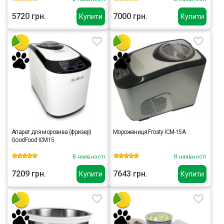
5720 грн.
7000 грн.
Купити
Купити
Апарат для морозива (фризер)
Морожениця Frosty ICM-15A
GoodFood ICM15
В наявності
В наявності
7209 грн.
7643 грн.
Купити
Купити