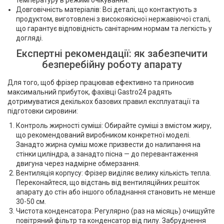
температуру в режимі очікування.
Довговічність матеріалів: Всі деталі, що контактують з
продуктом, виготовлені з високоякісної нержавіючої сталі,
що гарантує відповідність санітарним нормам та легкість у
догляді.
Експертні рекомендації: як забезпечити
безперебійну роботу апарату
Для того, щоб фрізер працював ефективно та приносив
максимальний прибуток, фахівці Gastro24 радять
дотримуватися декількох базових правил експлуатації та
підготовки сировини:
Контроль жирності суміші: Обирайте суміші з вмістом жиру,
що рекомендований виробником конкретної моделі.
Занадто жирна суміш може призвести до налипання на
стінки циліндра, а занадто пісна — до перевантаження
двигуна через надмірне обмерзання.
Вентиляція корпусу: Фрізер виділяє велику кількість тепла.
Переконайтеся, що відстань від вентиляційних решіток
апарату до стін або іншого обладнання становить не менше
30-50 см.
Чистота конденсатора: Регулярно (раз на місяць) очищуйте
повітряний фільтр та конденсатор від пилу. Забруднення