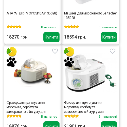
АПАРАТ ДЛЯ МОРОЗИВА (135028)
Машина для мороженого Bartscher
135028
В наявності
В наявності
18270 грн.
18594 грн.
Купити
Купити
Фризер для приготування
Фризер для приготування
морозива, сорбету та
морозива, сорбету та
замороженого йогурту для
замороженого йогурту для
домашнього використання Nemox
домашнього використання Nemox
В наявності
В наявності
GELATO CHEF 2200
GELATO CHEF 2200 i-green
18876 грн.
21901 грн.
Купити
Купити