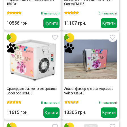
150 Вт
Gastro EMH15
В наявності
В наявності
10556 грн.
11107 грн.
Купити
Купити
Фризер для смаженого морозива
Апарат фризер для рол морозива
GoodFood FICM30
Vektor CBJ-10
В наявності
В наявності
11615 грн.
13305 грн.
Купити
Купити