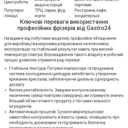
Цикл роботи
видача порцій
партіями
Популярні
ТРЦ, парки, фуд-
Ресторани, кафе,
локації
корти
кондитерські
Ключові переваги використання
професійних фрізерів від Gastro24
На відміну від побутових моделей, професійне обладнання
для виробництва морозива розраховане на інтенсивну
експлуатацію та стабільний результат навіть при високій
температурі повітря. Впровадження такого апарату в робочий
процес дозволяє отримати ряд переваг:
Стабільна текстура: Потужні компресори та продумана
система охолодження циліндрів запобігають утворенню
крижаних кристалів, забезпечуючи ідеальну однорідність
десерту.
Висока рентабельність: Завдяки контрольованому
насиченню суміші повітрям (оверрану), ви отримуєте значно
більший об’єм готового продукту з тієї самої кількості
інгредієнтів.
Автоматизація процесів: Сучасні мікропроцесори
самостійно контролюють в'язкість суміші, сповіщають про
необхідність дозаправки та підтримують безпечну