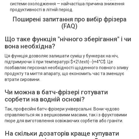
системи охолодження — найчастіша причина зниження
продуктивності в літній період.
Поширені запитання про вибір фрізера
(FAQ)
Що таке функція "нічного зберігання" і чи
вона необхідна?
Ця функція дозволяє залишати суміш у бункерах на ніч,
підтримуючи її при температурі $+2\text{--}+4°C$. Це
позбавляє персонал необхідності щоденного повного зливу
продукту та миття апарату, що економить час та зменшує
втрати сировини.
Чи можна в батч-фрізері готувати
сорбети на водній основі?
Так, професійні батч-фрізери універсальні. Вони чудово
справляються як з вершковими масами, так і з фруктовими
пюре для виготовлення освіжаючих сорбетів або граніти.
На скільки дозаторів краще купувати