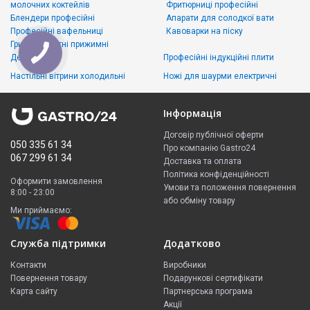
молочних коктейлів
Фритюрниці професійні
Блендери професійні
Апарати для солодкої вати
Професійні вафельниці
Кавоварки на піску
Грилі контактні прижимні
Дегідратори
Професійні індукційні плити
Настільні вітрини холодильні
Ножі для шаурми електричні
Інформація
Договір публічної оферти
050 335 61 34
Про компанію Gastro24
067 299 61 34
Доставка та оплата
Політика конфіденційності
Оформити замовлення
Умови та положення повернення
8:00 - 23:00
або обміну товару
Ми приймаємо:
Служба підтримки
Додатково
Контакти
Виробники
Повернення товару
Подарункові сертифікати
Карта сайту
Партнерська програма
Акції