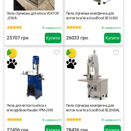
Пила стрічкова для м'яса VEKTOR
Пила стрічкова електрична для
J250A
кісток та м'яса GoodFood SE1650S
В наявності
В наявності
25707 грн.
26033 грн.
Купити
Купити
Пила для кісток та м'яса з
Пила стрічкова електрична для
м'ясорубкою Rauder YPM-2090
кісток та м'яса GoodFood SE2000AL
В наявності
В наявності
27456 грн.
28436 грн.
Купити
Купити