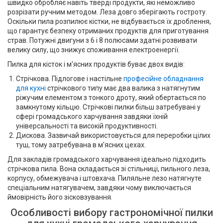
швидко обробляє навіть тверді продукти, які неможливо
розрізати ручним методом. Леза довго зберігають гостроту.
Оскільки пила розпилює кістки, не відбувається їх дроблення,
що гарантує безпеку отриманих продуктів для приготування
страв. Потужні двигуни з 6 і 8 полюсами здатні розвивати
велику силу, що знижує споживання електроенергії.
Пилка для кісток і м'ясних продуктів буває двох видів:
Стрічкова. Підлогове і настільне
професійне обладнання
для кухні
стрічкового типу має два валика з натягнутим
ріжучим елементом з тонкого дроту, який обертається по
замкнутому кільцю. Стрічкові пилки більш затребувані у
сфері громадського харчування завдяки їхній
універсальності та високій продуктивності.
Дискова. Зазвичай використовується для переробки цілих
туш, тому затребувана в м'ясних цехах.
Для закладів громадського харчування ідеально підходить
стрічкова пила. Вона складається зі стільниці, пильного леза,
корпусу, обмежувача і штовхача. Пиляльне лезо натягнуте
спеціальним натягувачем, завдяки чому виключається
ймовірність його зісковзування.
Особливості вибору гастрономічної пилки