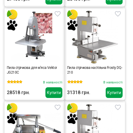
Пила стрічкова для м'яса Vektor
Пила стрічкова настільна Frosty DQ-
JG210C
210
В наявності
В наявності
28518 грн.
31318 грн.
Купити
Купити