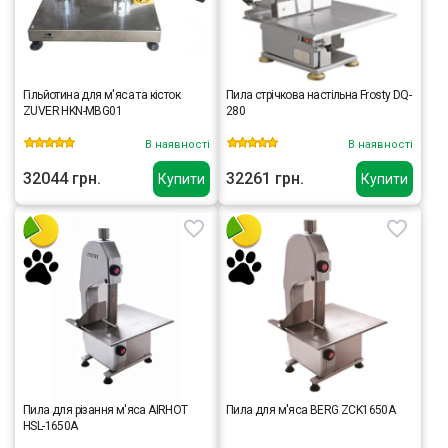
Гільйотина для м'яса та кісток
Пила стрічкова настільна Frosty DQ-
ZUVER HKN-MBG01
280
В наявності
В наявності
32044 грн.
32261 грн.
Купити
Купити
Пила для різання м'яса AIRHOT
Пила для м'яса BERG ZCK1650A
HSL-1650A