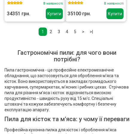
В наявності
В наявності
34351 грн.
35100 грн.
Купити
Купити
1
2
3
4
5
>
>|
Гастрономічні пили: для чого вони
потрібні?
Пила гастрономічна - це професійне електромеханічне
обладнання, що застосовується для оброблення м'яса та
кісток. Воно використовується в закладах громадського
харчування, супермаркетах, м'ясних і рибних цехах. Стрічкова
пила для різання м'яса і кісток відрізняється високою
продуктивністю - швидкість руху від 15 м/с. Спеціальні
штовхачі та кожухи забезпечують комфортну і безпечну
експлуатацію апарату.
Пила для кісток
та
м'яса
: у чому її переваги
Професійна кухонна пилка для кісток і оброблення м'яса