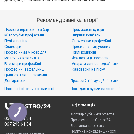
Рекомендовані категорії
Льодогенератори для барів
Промислові кутери
М'ясорубки професійні
Шприци ковбасні
Печі для піци
Овочерізки професійні
Слайсери
Преси для цитрусових
Професійний міксер для
Грилі роликові
молочних коктейлів
Фритюрниці професійні
Блендери професійні
Апарати для солодкої вати
Професійні вафельниці
Кавоварки на піску
Грилі контактні прижимні
Дегідратори
Професійні індукційні плити
Настільні вітрини холодильні
Ножі для шаурми електричні
Інформація
Договір публічної оферти
050 335 61 34
Про компанію Gastro24
067 299 61 34
Доставка та оплата
Політика конфіденційності