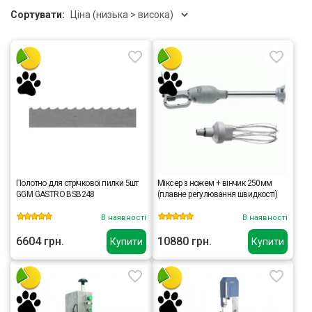
Сортувати:
Полотно для стрічкової пилки 5шт
Міксер з ножем + вінчик 250мм
GGM GASTRO BSB248
(плавне регулювання швидкості)
В наявності
В наявності
6604 грн.
10880 грн.
Купити
Купити