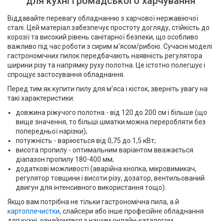
для кухні громадського харчування
Віддавайте перевагу обладнанню з харчової нержавіючої
сталі. Цей матеріал забезпечує простоту догляду, стійкість до
корозії та високий рівень санітарної безпеки, що особливо
важливо під час роботи з сирим м'ясом/рибою. Сучасні моделі
гастрономічних пилок передбачають наявність регулятора
ширини різу та напрямку руху полотна. Це істотно полегшує і
спрощує застосування обладнання.
Перед тим як купити пилу для м'яса і кісток, зверніть увагу на
такі характеристики:
довжина ріжучого полотна - від 120 до 200 см і більше (що
вище значення, то більші шматки можна переробляти без
попередньої нарізки);
потужність - варіюється від 0,75 до 1,5 кВт;
висота пропилу - оптимальним варіантом вважається
діапазон пропилу 180-400 мм;
додаткові можливості (аварійна кнопка, мікровимикач,
регулятор товщини і висоти різу, дозатор, вентильований
двигун для інтенсивного використання тощо).
Якщо вам потрібна не тільки гастрономічна пила, а й
картоплечистки
, слайсери або інше професійне обладнання
для кухні, ознайомтеся з нашим онлайн-каталогом.