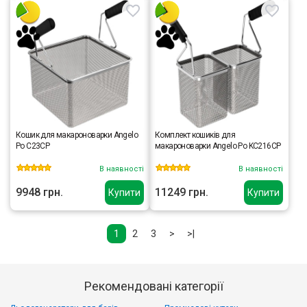
Кошик для макароноварки Angelo
Комплект кошиків для
Po C23CP
макароноварки Angelo Po KC216CP
В наявності
В наявності
9948 грн.
11249 грн.
Купити
Купити
1
2
3
>
>|
Рекомендовані категорії