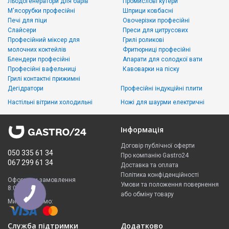
Льодогенератори для барів
Промислові кутери
М'ясорубки професійні
Шприци ковбасні
Печі для піци
Овочерізки професійні
Слайсери
Преси для цитрусових
Професійний міксер для
Грилі роликові
молочних коктейлів
Фритюрниці професійні
Блендери професійні
Апарати для солодкої вати
Професійні вафельниці
Кавоварки на піску
Грилі контактні прижимні
Дегідратори
Професійні індукційні плити
Настільні вітрини холодильні
Ножі для шаурми електричні
Інформація
Договір публічної оферти
050 335 61 34
Про компанію Gastro24
067 299 61 34
Доставка та оплата
Політика конфіденційності
Оформити замовлення
Умови та положення повернення
8:00 - 23:00
або обміну товару
Ми приймаємо:
Служба підтримки
Додатково