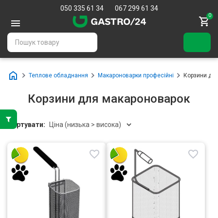
050 335 61 34
067 299 61 34
0
Теплове обладнання
Макароноварки професійні
Корзини дл
Корзини для макароноварок
Сортувати: