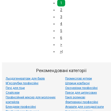
1
2
3
4
5
6
>
>|
Рекомендовані категорії
Льодогенератори для барів
Промислові кутери
М'ясорубки професійні
Шприци ковбасні
Печі для піци
Овочерізки професійні
Слайсери
Преси для цитрусових
Професійний міксер для молочних
Грилі роликові
коктейлів
Фритюрниці професійні
Блендери професійні
Апарати для солодкої вати