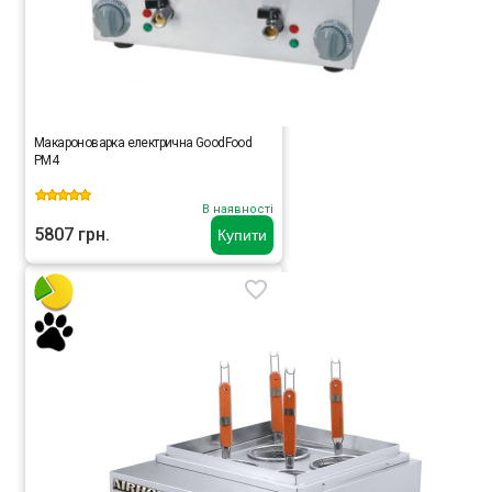
Макароноварка електрична GoodFood
PM4
В наявності
5807 грн.
Купити