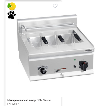
Макароноварка Електр. GGM Gastro
ENB663P