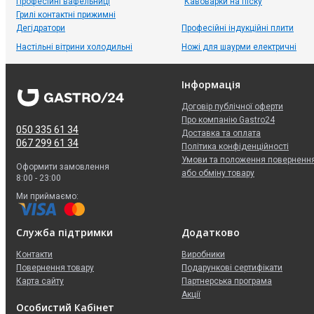
Професійні вафельниці
Кавоварки на піску
Грилі контактні прижимні
Дегідратори
Професійні індукційні плити
Настільні вітрини холодильні
Ножі для шаурми електричні
Інформація
Договір публічної оферти
Про компанію Gastro24
050 335 61 34
Доставка та оплата
067 299 61 34
Політика конфіденційності
Умови та положення поверненн
Оформити замовлення
або обміну товару
8:00 - 23:00
Ми приймаємо:
Служба підтримки
Додатково
Контакти
Виробники
Повернення товару
Подарункові сертифікати
Карта сайту
Партнерська програма
Акції
Особистий Кабінет