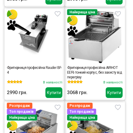
Найкраща ціна
Фритюрниця професійна Rauder BF-
Фритюрниця професійна AIRHOT
4
EEF6 тонкий корпус, без захисту від
перегріву
В наявності
В наявності
2990 грн.
3068 грн.
Купити
Купити
Розпродаж
Розпродаж
Топ продажів
Топ продажів
Найкраща ціна
Найкраща ціна