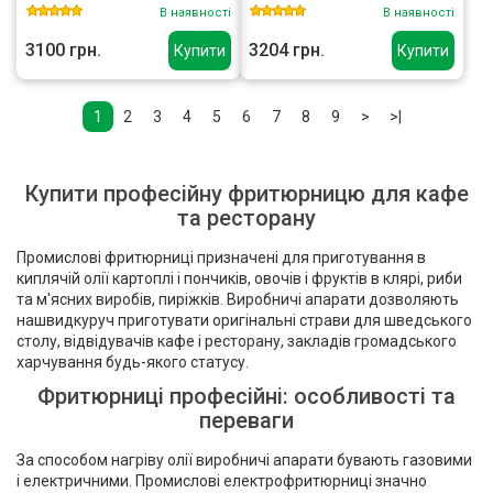
В наявності
В наявності
3100 грн.
3204 грн.
Купити
Купити
1
2
3
4
5
6
7
8
9
>
>|
Купити професійну фритюрницю для кафе
та ресторану
Промислові фритюрниці призначені для приготування в
киплячій олії картоплі і пончиків, овочів і фруктів в клярі, риби
та м'ясних виробів, пиріжків. Виробничі апарати дозволяють
нашвидкуруч приготувати оригінальні страви для шведського
столу, відвідувачів кафе і ресторану, закладів громадського
харчування будь-якого статусу.
Фритюрниці професійні: особливості та
переваги
За способом нагріву олії виробничі апарати бувають газовими
і електричними. Промислові електрофритюрниці значно