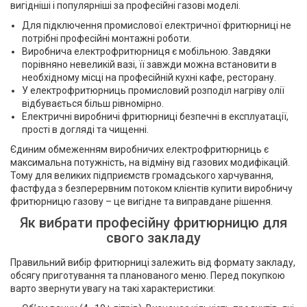
вигідніші і популярніші за професійні газові моделі.
Для підключення промислової електричної фритюрниці не
потрібні професійні монтажні роботи.
Виробнича електрофритюрниця є мобільною. Завдяки
порівняно невеликій вазі, її завжди можна встановити в
необхідному місці на професійній кухні кафе, ресторану.
У електрофритюрниць промисловий розподіл нагріву олії
відбувається більш рівномірно.
Електричні виробничі фритюрниці безпечні в експлуатації,
прості в догляді та чищенні.
Єдиним обмеженням виробничих електрофритюрниць є
максимальна потужність, на відміну від газових модифікацій.
Тому для великих підприємств громадського харчування,
фастфуда з безперервним потоком клієнтів купити виробничу
фритюрницю газову – це вигідне та виправдане рішення.
Як вибрати професійну фритюрницю для
свого закладу
Правильний вибір фритюрниці залежить від формату закладу,
обсягу приготування та планованого меню. Перед покупкою
варто звернути увагу на такі характеристики: