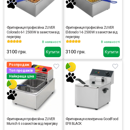
Фритюрниця професійна ZUVER
Фритюрниця професійна ZUVER
Colorado 6-1 2500W із захистом від
Eldorado 1-6 2500W з захистом від
перегріву
перегріву
В наявності
В наявності
3100 грн.
3100 грн.
Купити
Купити
Розпродаж
Топ продажів
Найкраща ціна
Фритюрниця професійна ZUVER
Фритюрниця електрична GoodFood
Munich 6 з захистом від перегріву
EF8 BLACK