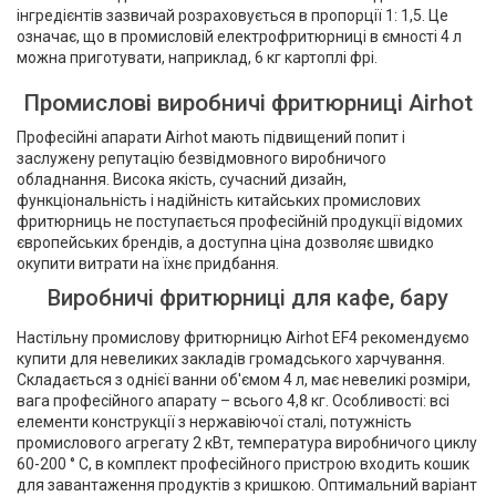
інгредієнтів зазвичай розраховується в пропорції 1: 1,5. Це
означає, що в промисловій електрофритюрниці в ємності 4 л
можна приготувати, наприклад, 6 кг картоплі фрі.
Промислові виробничі фритюрниці Airhot
Професійні апарати Airhot мають підвищений попит і
заслужену репутацію безвідмовного виробничого
обладнання. Висока якість, сучасний дизайн,
функціональність і надійність китайських промислових
фритюрниць не поступається професійній продукції відомих
європейських брендів, а доступна ціна дозволяє швидко
окупити витрати на їхнє придбання.
Виробничі фритюрниці для кафе, бару
Настільну промислову фритюрницю Airhot EF4 рекомендуємо
купити для невеликих закладів громадського харчування.
Складається з однієї ванни об'ємом 4 л, має невеликі розміри,
вага професійного апарату – всього 4,8 кг. Особливості: всі
елементи конструкції з нержавіючої сталі, потужність
промислового агрегату 2 кВт, температура виробничого циклу
60-200 ° С, в комплект професійного пристрою входить кошик
для завантаження продуктів з кришкою. Оптимальний варіант