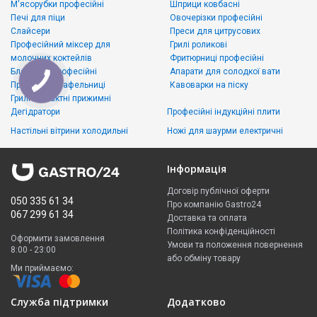
М'ясорубки професійні
Шприци ковбасні
Печі для піци
Овочерізки професійні
Слайсери
Преси для цитрусових
Професійний міксер для
Грилі роликові
молочних коктейлів
Фритюрниці професійні
Блендери професійні
Апарати для солодкої вати
Професійні вафельниці
Кавоварки на піску
Грилі контактні прижимні
Дегідратори
Професійні індукційні плити
Настільні вітрини холодильні
Ножі для шаурми електричні
Інформація
Договір публічної оферти
050 335 61 34
Про компанію Gastro24
067 299 61 34
Доставка та оплата
Політика конфіденційності
Оформити замовлення
Умови та положення повернення
8:00 - 23:00
або обміну товару
Ми приймаємо:
Служба підтримки
Додатково