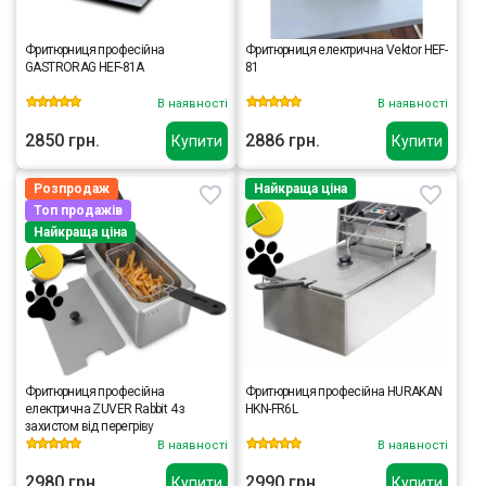
Фритюрниця професійна
Фритюрниця електрична Vektor HEF-
GASTRORAG HEF-81A
81
В наявності
В наявності
2850 грн.
2886 грн.
Купити
Купити
Розпродаж
Найкраща ціна
Топ продажів
Найкраща ціна
Фритюрниця професійна
Фритюрниця професійна HURAKAN
електрична ZUVER Rabbit 4 з
HKN-FR6L
захистом від перегріву
В наявності
В наявності
2980 грн.
2990 грн.
Купити
Купити