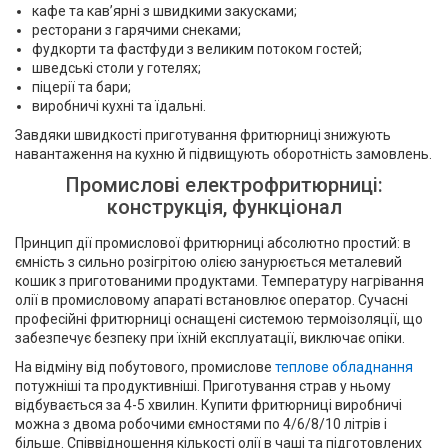
кафе та кав’ярні з швидкими закусками;
ресторани з гарячими снеками;
фудкорти та фастфуди з великим потоком гостей;
шведські столи у готелях;
піцерії та бари;
виробничі кухні та їдальні.
Завдяки швидкості приготування фритюрниці знижують
навантаження на кухню й підвищують оборотність замовлень.
Промислові електрофритюрниці:
конструкція, функціонал
Принцип дії промислової фритюрниці абсолютно простий: в
ємність з сильно розігрітою олією занурюється металевий
кошик з приготованими продуктами. Температуру нагрівання
олії в промисловому апараті встановлює оператор. Сучасні
професійні фритюрниці оснащені системою термоізоляції, що
забезпечує безпеку при їхній експлуатації, виключає опіки.
На відміну від побутового, промислове
теплове обладнання
потужніші та продуктивніші. Приготування страв у ньому
відбувається за 4-5 хвилин. Купити фритюрниці виробничі
можна з двома робочими ємностями по 4/6/8/10 літрів і
більше. Співвідношення кількості олії в чаші та підготовлених