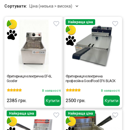
Сортувати:
Найкраща ціна
Фритюрниця електрична EF-6L
Фритюрниця електрична
Gooder
професійна GoodFood EF6 BLACK
В наявності
В наявності
2385 грн.
2500 грн.
Купити
Купити
Найкраща ціна
Найкраща ціна