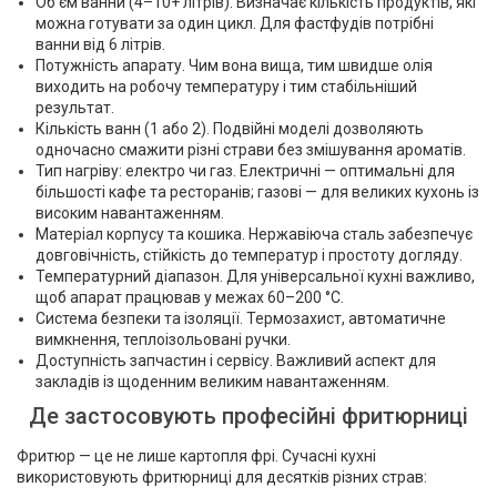
Об’єм ванни (4–10+ літрів). Визначає кількість продуктів, які
можна готувати за один цикл. Для фастфудів потрібні
ванни від 6 літрів.
Потужність апарату. Чим вона вища, тим швидше олія
виходить на робочу температуру і тим стабільніший
результат.
Кількість ванн (1 або 2). Подвійні моделі дозволяють
одночасно смажити різні страви без змішування ароматів.
Тип нагріву: електро чи газ. Електричні — оптимальні для
більшості кафе та ресторанів; газові — для великих кухонь із
високим навантаженням.
Матеріал корпусу та кошика. Нержавіюча сталь забезпечує
довговічність, стійкість до температур і простоту догляду.
Температурний діапазон. Для універсальної кухні важливо,
щоб апарат працював у межах 60–200 °С.
Система безпеки та ізоляції. Термозахист, автоматичне
вимкнення, теплоізольовані ручки.
Доступність запчастин і сервісу. Важливий аспект для
закладів із щоденним великим навантаженням.
Де застосовують професійні фритюрниці
Фритюр — це не лише картопля фрі. Сучасні кухні
використовують фритюрниці для десятків різних страв: