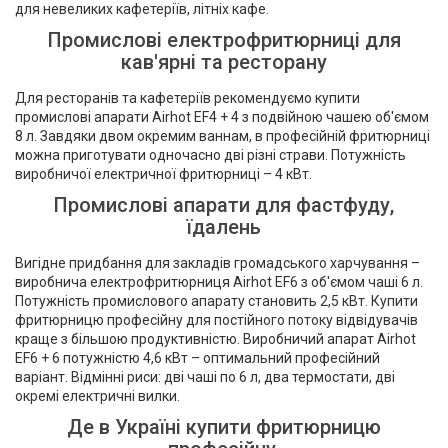
для невеликих кафетеріїв, літніх кафе.
Промислові електрофритюрниці для
кав'ярні та ресторану
Для ресторанів та кафетеріїв рекомендуємо купити
промислові апарати Airhot EF4 + 4 з подвійною чашею об'ємом
8 л. Завдяки двом окремим ваннам, в професійній фритюрниці
можна приготувати одночасно дві різні страви. Потужність
виробничої електричної фритюрниці – 4 кВт.
Промислові апарати для фастфуду,
їдалень
Вигідне придбання для закладів громадського харчування –
виробнича електрофритюрниця Airhot EF6 з об'ємом чаші 6 л.
Потужність промислового апарату становить 2,5 кВт. Купити
фритюрницю професійну для постійного потоку відвідувачів
краще з більшою продуктивністю. Виробничий апарат Airhot
EF6 + 6 потужністю 4,6 кВт – оптимальний професійний
варіант. Відмінні риси: дві чаші по 6 л, два термостати, дві
окремі електричні вилки.
Де в Україні купити фритюрницю