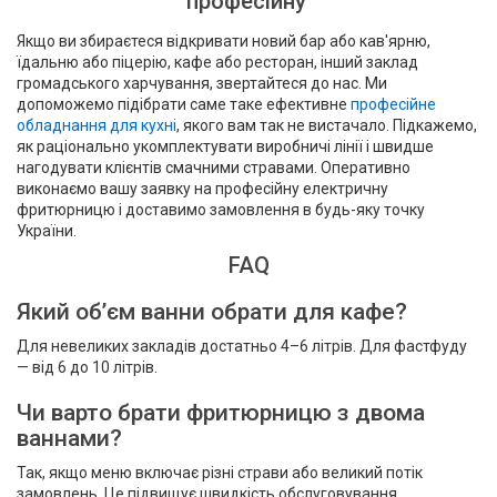
професійну
Якщо ви збираєтеся відкривати новий бар або кав'ярню,
їдальню або піцерію, кафе або ресторан, інший заклад
громадського харчування, звертайтеся до нас. Ми
допоможемо підібрати саме таке ефективне
професійне
обладнання для кухні
, якого вам так не вистачало. Підкажемо,
як раціонально укомплектувати виробничі лінії і швидше
нагодувати клієнтів смачними стравами. Оперативно
виконаємо вашу заявку на професійну електричну
фритюрницю і доставимо замовлення в будь-яку точку
України.
FAQ
Який об’єм ванни обрати для кафе?
Для невеликих закладів достатньо 4–6 літрів. Для фастфуду
— від 6 до 10 літрів.
Чи варто брати фритюрницю з двома
ваннами?
Так, якщо меню включає різні страви або великий потік
замовлень. Це підвищує швидкість обслуговування.