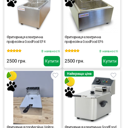
Фритюрниця електрична
Фритюрниця електрична
професійна GoodFood EF4
професійна GoodFood EF6
В наявності
В наявності
2500 грн.
2500 грн.
Купити
Купити
Найкраща ціна
Фритюрниця професійна Vektor-
Фритюрниця електрична GoodFood