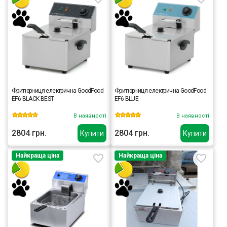
Фритюрниця електрична GoodFood
Фритюрниця електрична GoodFood
EF6 BLACK ВEST
EF6 BLUE
В наявності
В наявності
2804 грн.
2804 грн.
Купити
Купити
Найкраща ціна
Найкраща ціна