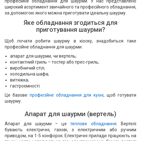
професійне обладнання для шаурми. У нас представлено
широкий асортимент звичайного та професійного обладнання,
за допомогою якого можна приготувати ідеальну шаурму.
Яке обладнання згодиться для
приготування шаурми?
Щоб почати робити шаурму в кіоску, знадобиться таке
професійне обладнання для шаурми:
апарат для шаурми, чи вертель;
контактний гриль – тостер або прес-гриль;
виробничий стіл;
холодильна шафа;
витяжка;
гастроємності.
Це базове
професійне обладнання для кухні
, щоб готувати
шаурму.
Апарат для шаурми (вертель)
Апарат для шаурми – це
теплове обладнання
. Вертелі
бувають електричні, газові, з електричним або ручним
приводом, на 1-5 конфорок. Електричні прилади працюють на