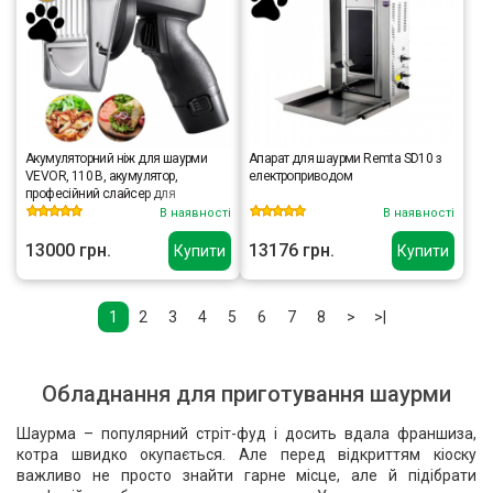
Акумуляторний ніж для шаурми
Апарат для шаурми Remta SD10 з
VEVOR, 110 В, акумулятор,
електроприводом
професійний слайсер для
турецького кебабу, комерційний
В наявності
В наявності
бездротовий гіроскопічний ніж
13000 грн.
13176 грн.
Купити
Купити
1
2
3
4
5
6
7
8
>
>|
Обладнання для приготування шаурми
Шаурма – популярний стріт-фуд і досить вдала франшиза,
котра швидко окупається. Але перед відкриттям кіоску
важливо не просто знайти гарне місце, але й підібрати