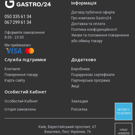
Інформація
Договір публічної оферти
050 335 61 34
Про компанію Gastro24
067 299 61 34
Доставка та оплата
Політика конфіденційності
Оформити замовлення
Умови та положення повернення
8:00 - 23:00
або обміну товару
Ми приймаємо:
Служба підтримки
Додатково
Контакти
Виробники
Повернення товару
Подарункові сертифікати
Карта сайту
Партнерська програма
Акції
Особистий Кабінет
Особистий Кабінет
Закладки
Історія замовлень
Розсилка
ЗВ'ЯЗОК У
TELEGRAM
Київ, Берестейський проспект, 67
НАШІ
Вишневе, Лесі Українки, 76
НОМЕРИ