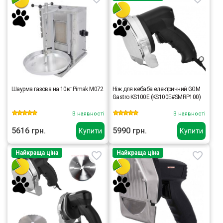
Шаурма газова на 10кг Pimak М072
Ніж для кебаба електричний GGM
Gastro KS100E (KS100E#SMRP100)
В наявності
В наявності
5616 грн.
5990 грн.
Купити
Купити
Найкраща ціна
Найкраща ціна