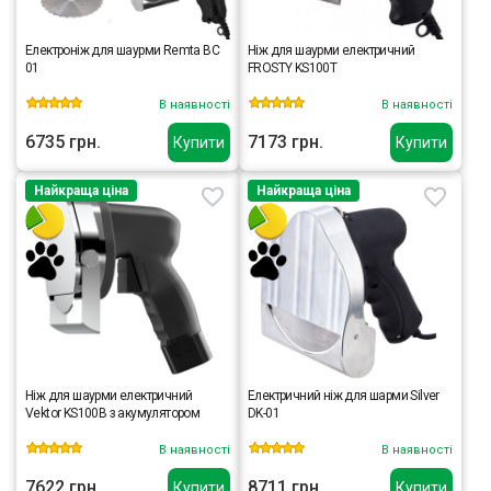
Електроніж для шаурми Remta BC
Ніж для шаурми електричний
01
FROSTY KS100T
В наявності
В наявності
6735 грн.
7173 грн.
Купити
Купити
Найкраща ціна
Найкраща ціна
Ніж для шаурми електричний
Електричний ніж для шарми Silver
Vektor KS100B з акумулятором
DK-01
В наявності
В наявності
7622 грн.
8711 грн.
Купити
Купити