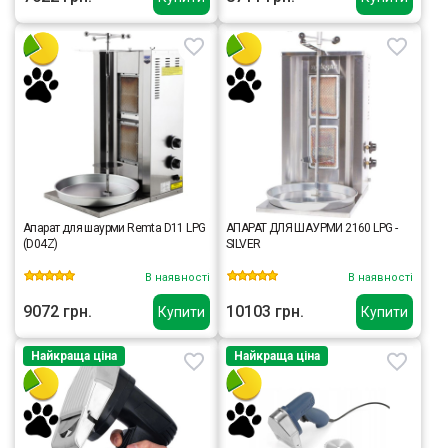
Апарат для шаурми Remta D11 LPG
АПАРАТ ДЛЯ ШАУРМИ 2160 LPG -
(D04Z)
SILVER
В наявності
В наявності
9072 грн.
10103 грн.
Купити
Купити
Найкраща ціна
Найкраща ціна