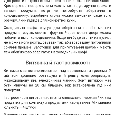
Для роботи потрібні столи з нержавіючої сталі високої якості.
Крім верхньої поверхні, вони мають нижню, де зручно тримати
запаси продуктів, котрі не потребують зберігання в
холодильнику. Виробничі столи можна замовити саме того
розміру, який підійде для конкретної кухні.
Холодильна шафа слугує для зберігання напоїв, м'ясних
продуктів, соусів, овочів і фруктів. Через скляні двері можна
побачити вміст холодильника. Якщо він буде стояти на вулиці,
не можна його розташовувати так, аби всередину потрапляли
сонячні промені. Заготовки для приготування шаурми мають
теж обов’язково зберігатися в холодильній шафі.
Витяжка й гастроємкості
Витяжка має встановлюватися над вертелями та грилями. У
цій зоні доцільно розташувати й решту електроприладів:
мікрохвильову піч, електричний чайник. Зонт витяжки має
бути мінімум на 20 см більшим, ніж встановлена під ним
поверхня.
Гастроємності виготовляються із спеціальної нержавійки, яка
придатна для контакту з продуктами харчування. Мінімальна
кількість – 4 штуки.
У нашому магазині можна купити обладнання для шаурми для