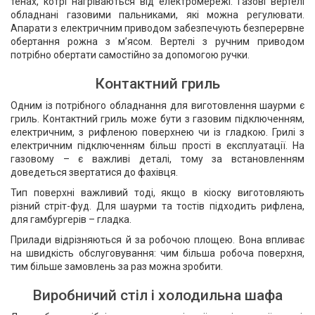
тенах, котрі нагріваються від електромережі. Газові вертелі
обладнані газовими пальниками, які можна регулювати.
Апарати з електричним приводом забезпечують безперервне
обертання рожна з м’ясом. Вертелі з ручним приводом
потрібно обертати самостійно за допомогою ручки.
Контактний гриль
Одним із потрібного обладнання для виготовлення шаурми є
гриль. Контактний гриль може бути з газовим підключенням,
електричним, з рифленою поверхнею чи із гладкою. Грилі з
електричним підключенням більш прості в експлуатації. На
газовому – є важливі деталі, тому за встановленням
доведеться звертатися до фахівця.
Тип поверхні важливий тоді, якщо в кіоску виготовляють
різний стріт-фуд. Для шаурми та тостів підходить рифлена,
для гамбургерів – гладка.
Прилади відрізняються й за робочою площею. Вона впливає
на швидкість обслуговування: чим більша робоча поверхня,
тим більше замовлень за раз можна зробити.
Виробничий стіл і холодильна шафа