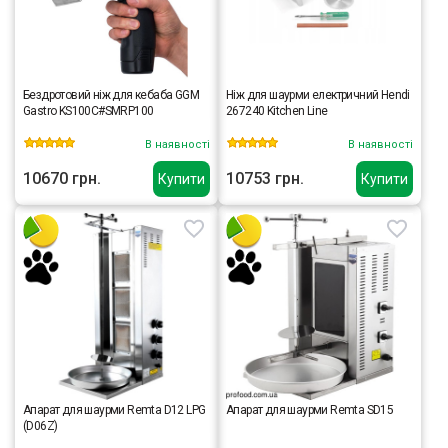
Бездротовий ніж для кебаба GGM
Ніж для шаурми електричний Hendi
Gastro KS100C#SMRP100
267240 Kitchen Line
В наявності
В наявності
10670 грн.
10753 грн.
Купити
Купити
Апарат для шаурми Remta D12 LPG
Апарат для шаурми Remta SD15
(D06Z)