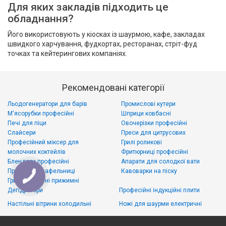
Для яких закладів підходить це
обладнання?
Його використовують у кіосках із шаурмою, кафе, закладах
швидкого харчування, фудкортах, ресторанах, стріт-фуд
точках та кейтерингових компаніях.
Рекомендовані категорії
Льодогенератори для барів
Промислові кутери
М'ясорубки професійні
Шприци ковбасні
Печі для піци
Овочерізки професійні
Слайсери
Преси для цитрусових
Професійний міксер для
Грилі роликові
молочних коктейлів
Фритюрниці професійні
Блендери професійні
Апарати для солодкої вати
Професійні вафельниці
Кавоварки на піску
Грилі контактні прижимні
Дегідратори
Професійні індукційні плити
Настільні вітрини холодильні
Ножі для шаурми електричні