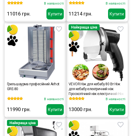
В наявності
В наявності
11016 грн.
11214 грн.
Купити
Купити
Найкраща ціна
Гриль шаурма професійний Airhot
VEVOR Ніж для кебабу 80 Вт Ніж
GRE-80
для кебабу електричний ніж
Гіроскопічний ніж електричний Ніж
для донера
В наявності
В наявності
11990 грн.
13000 грн.
Купити
Купити
Найкраща ціна