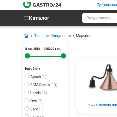
Про компан
Каталог
Теплове обладнання
Марміти
Ціна
2581
-
225327
грн.
Виробник
Apach
1
GGM Gastro
10
Hendi
19
Ozti
2
Інфрачервоні ла
Saro
1