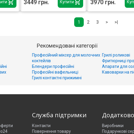
3449 грн.
3970 грн.
ити
Купити
Куп
1
2
3
>
>|
Рекомендовані категорії
Професійний міксер для молочних
Грилі роликові
коктейлів
Фритюрниці про
ійні
Блендери професійні
Апарати для со
вих
Професійні вафельниці
Кавоварки на пі
Грилі контактні прижимні
Служба підтримки
Додатков
 оферти
Контакти
Виробники
ro24
Повернення товару
Подарункові се