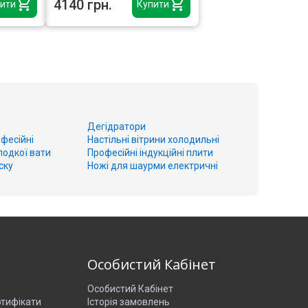
4140 грн.
ити
Купити
Дегідратори
фесійні
Настільні вітрини холодильні
лодкої вати
Професійні індукційні плити
ску
Ножі для шаурми електричні
о
Особистий Кабінет
Особистий Кабінет
ртифікати
Історія замовлень