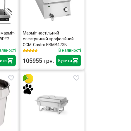
 марміт-
Марміт настільний
 WPE2
електричний професійний
GGM-Gastro EBMB473B
аявності
В наявності
105955 грн.
ити
Купити