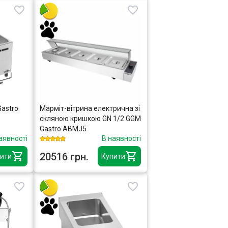
astro
Марміт-вітрина електрична зі
скляною кришкою GN 1/2 GGM
Gastro ABMJ5
аявності
В наявності
20516 грн.
ити
Купити