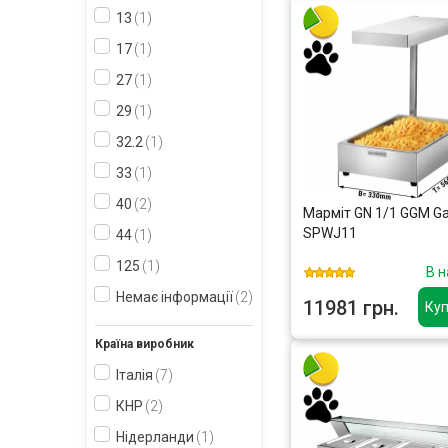
13
1
17
1
27
1
29
1
32.2
1
33
1
40
2
Марміт GN 1/1 GGM Ga
SPWJ11
44
1
125
1
В н
Немає інформації
2
11981 грн.
Куп
Країна виробник
Італія
7
КНР
2
Нідерланди
1