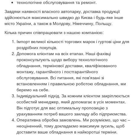
технологічне обслуговування та ремонт.
Завдяки наявності власного автопарку, доставка продукції
здійснюється максимально швидко до Києва і будь-яке інше
місто України, а також в Молдову, Німеччину, Польщу.
Кілька причин співпрацювати з нашою компанією:
Імпорт великої кількості торгових марок і гуртові ціни для
роздрібних покупців.
Допомога клієнтам на всіх етапах. Наші фахівці
проконсультують щодо вибору технологічного
обладнання, термінової доставки, кваліфікованого
монтажу, гарантійного і постгарантійного
обслуговування. Всі питання, які пов'язані зі
встановленням і правильною роботою обладнання, ми
беремо на себе.
Індивідуальний підхід. За кожним клієнтом закріплюється
особистий менеджер, який допомагає в усіх моментах.
Він підготує для вас оптимальну пропозицію з
урахуванням потреб вашого закладу або підприємства.
Оперативна обробка замовлень. Ми розуміємо, що час –
неоціненний, тому докладаємо максимум зусиль, щоб
доставити ваше обладнання в найкоротші терміни.