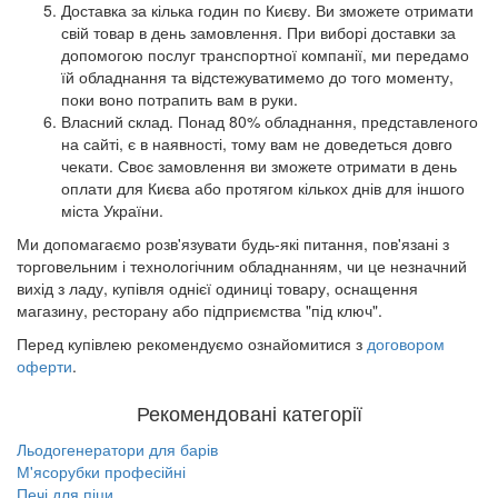
Доставка за кілька годин по Києву. Ви зможете отримати
свій товар в день замовлення. При виборі доставки за
допомогою послуг транспортної компанії, ми передамо
їй обладнання та відстежуватимемо до того моменту,
поки воно потрапить вам в руки.
Власний склад. Понад 80% обладнання, представленого
на сайті, є в наявності, тому вам не доведеться довго
чекати. Своє замовлення ви зможете отримати в день
оплати для Києва або протягом кількох днів для іншого
міста України.
Ми допомагаємо розв'язувати будь-які питання, пов'язані з
торговельним і технологічним обладнанням, чи це незначний
вихід з ладу, купівля однієї одиниці товару, оснащення
магазину, ресторану або підприємства "під ключ".
Перед купівлею рекомендуємо ознайомитися з
договором
оферти
.
Рекомендовані категорії
Льодогенератори для барів
М'ясорубки професійні
Печі для піци