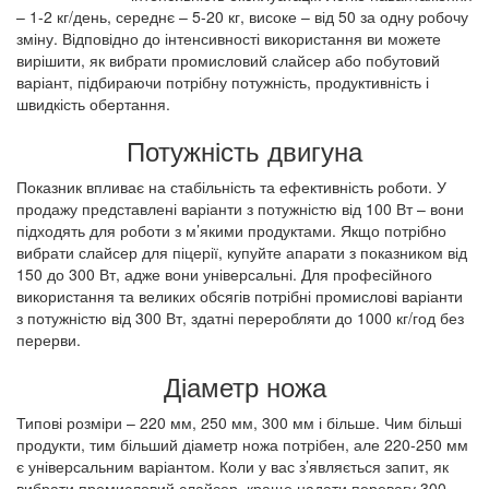
– 1-2 кг/день, середнє – 5-20 кг, високе – від 50 за одну робочу
зміну. Відповідно до інтенсивності використання ви можете
вирішити, як вибрати промисловий слайсер або побутовий
варіант, підбираючи потрібну потужність, продуктивність і
швидкість обертання.
Потужність двигуна
Показник впливає на стабільність та ефективність роботи. У
продажу представлені варіанти з потужністю від 100 Вт – вони
підходять для роботи з м’якими продуктами. Якщо потрібно
вибрати слайсер для піцерії, купуйте апарати з показником від
150 до 300 Вт, адже вони універсальні. Для професійного
використання та великих обсягів потрібні промислові варіанти
з потужністю від 300 Вт, здатні переробляти до 1000 кг/год без
перерви.
Діаметр ножа
Типові розміри – 220 мм, 250 мм, 300 мм і більше. Чим більші
продукти, тим більший діаметр ножа потрібен, але 220-250 мм
є універсальним варіантом. Коли у вас з’являється запит, як
вибрати промисловий слайсер, краще надати перевагу 300