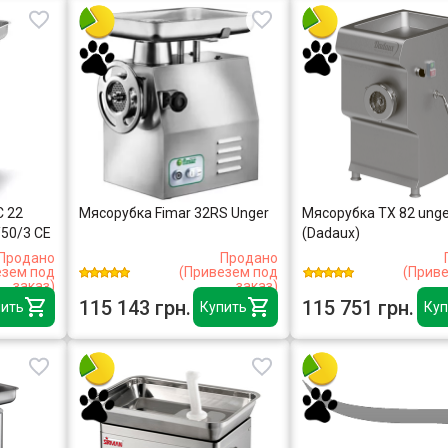
C 22
Мясорубка Fimar 32RS Unger
Мясорубка TX 82 unge
50/3 CE
(Dadaux)
Продано
Продано
езем под
(Привезем под
(Прив
заказ)
заказ)
115 143 грн.
115 751 грн.
ить
Купить
Куп