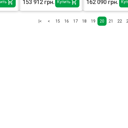
153 912 грн.
162 090 грн.
ить
Купить
Куп
|<
<
15
16
17
18
19
20
21
22