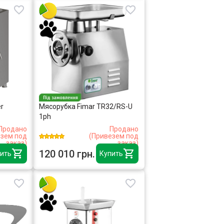
r
Мясорубка Fimar TR32/RS-U
1ph
Продано
Продано
езем под
(Привезем под
заказ)
заказ)
120 010 грн.
ить
Купить