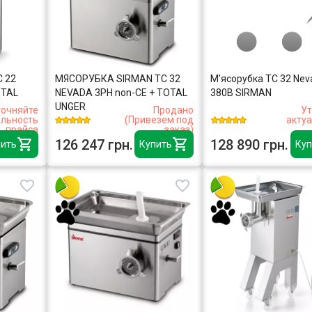
C 22
МЯСОРУБКА SIRMAN TC 32
М'ясорубка TC 32 Nev
OTAL
NEVADA 3PH non-CE + TOTAL
380В SIRMAN
UNGER
точняйте
Продано
Ут
альность
(Привезем под
акту
прайса
заказ)
126 247 грн.
128 890 грн.
ить
Купить
Куп