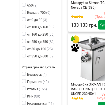
Мясорубка Sirman TC
650
2
Nevada CE (380)
Больше 700
9
(Прив
от 0 до 30
3
133 133 грн.
Куп
от 100 до 160
68
от 160 до 250
56
от 250 до 350
82
от 30 до 100
28
от 350 до 600
39
Страна производитель
Беларусь
4
Германия
49
Мясорубка SIRMAN T
BARCELONA Q ICE TO
Италия
155
UNGER 230/50/1
У
КНР
80
акту
Нидерланды
11