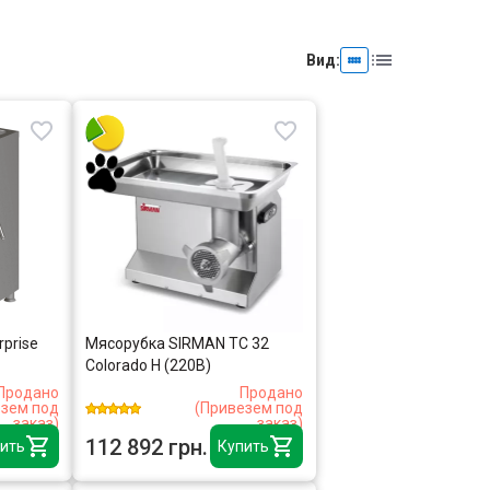
Вид:
rprise
Мясорубка SIRMAN TC 32
Colorado H (220В)
Продано
Продано
езем под
(Привезем под
заказ)
заказ)
112 892 грн.
ить
Купить