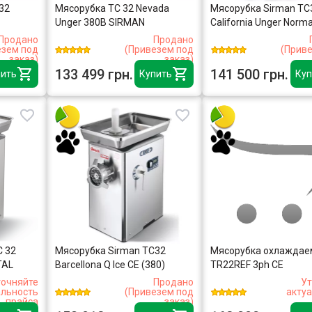
32
Мясорубка TC 32 Nevada
Мясорубка Sirman TC
Unger 380В SIRMAN
California Unger Norma
Продано
Продано
езем под
(Привезем под
(Прив
заказ)
заказ)
133 499 грн.
141 500 грн.
ить
Купить
Куп
C 32
Мясорубка Sirman TC32
Мясорубка охлаждае
TAL
Barcellona Q Ice СЕ (380)
TR22REF 3ph CE
точняйте
Продано
Ут
альность
(Привезем под
акту
прайса
заказ)