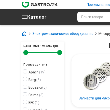
Про компани
Каталог
Электромеханическое оборудование
Мясор
Цена
7021
-
943262
грн.
Производитель
Apach
19
Berg
5
Bogazici
5
Celme
3
Запчасти для мясо
EFC
1