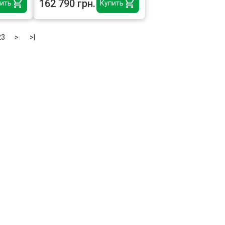
162 790 грн.
ить
Купить
23
>
>|