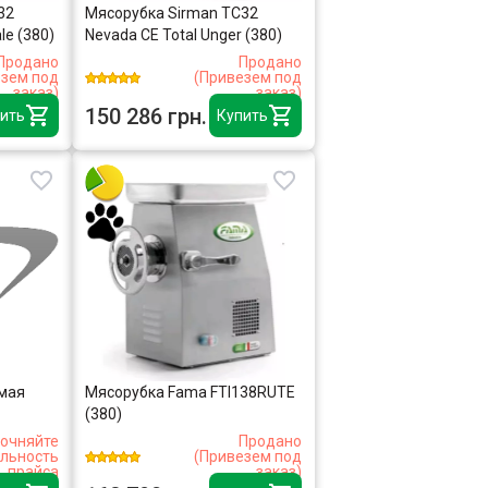
32
Мясорубка Sirman TC32
le (380)
Nevada CE Total Unger (380)
Продано
Продано
езем под
(Привезем под
заказ)
заказ)
150 286 грн.
ить
Купить
мая
Мясорубка Fama FTI138RUTE
(380)
очняйте
Продано
альность
(Привезем под
прайса
заказ)