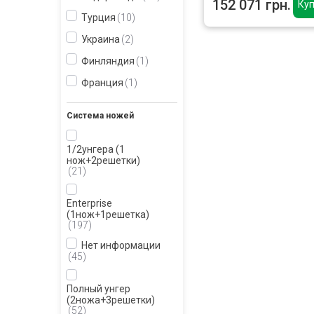
152 071 грн.
Куп
Турция
10
Украина
2
Финляндия
1
Франция
1
Система ножей
1/2унгера (1
нож+2решетки)
21
Enterprise
(1нож+1решетка)
197
Нет информации
45
Полный унгер
(2ножа+3решетки)
52