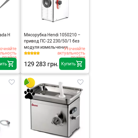
ada H
Мясорубка Hendi 1050210 –
привод ПС-22 230/50/1 без
модуля измельчения
очняйте
Уточняйте
альность
актуальность
прайса
прайса
129 283 грн.
ить
Купить