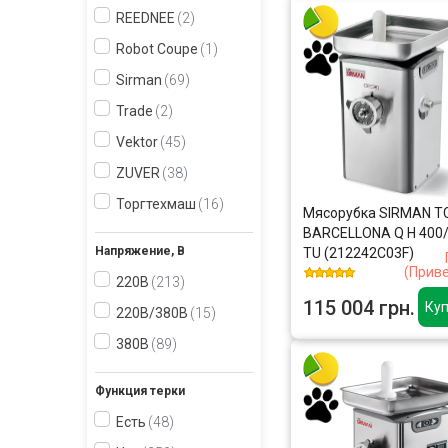
REEDNEE
2
Robot Coupe
1
Sirman
69
Trade
2
Vektor
45
ZUVER
38
Торгтехмаш
16
Мясорубка SIRMAN T
BARCELLONA Q H 400/
Напряжение, В
TU (212242C03F)
(Прив
220В
213
115 004 грн.
Куп
220В/380В
15
380В
89
Функция терки
Есть
48