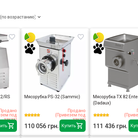
32/RS
Мясорубка PS-32 (Sammic)
Мясорубка TX 82 Ente
(Dadaux)
Продано
Продано
езем под
(Привезем под
(Прив
заказ)
заказ)
110 056 грн.
111 436 грн.
ить
Купить
Куп