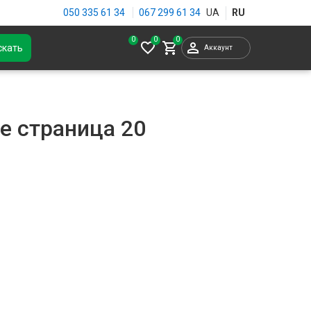
050 335 61 34
067 299 61 34
0
скать
Аккаунт
е страница 20