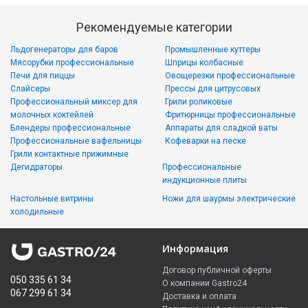
Рекомендуемые категории
Льдогенераторы для баров
Промышленные куттеры
Мясорубки профессиональные
Шприцы колбасные
Печи для пиццы
Овощерезки профессиональные
Слайсеры
Прессы для цитрусовых
Профессиональный миксер для
Грили роликовые
молочных коктейлей
Фритюрницы профессиональные
Блендеры профессиональные
Аппараты для сладкой ваты
Профессиональные вафельницы
Кофеварки на песке
Грили контактные прижимные
Дегидраторы
Профессиональные
индукционные плиты
Настольные витрины
Ножи для шаурмы электрические
холодильные
Информация
Договор публичной оферты
050 335 61 34
О компании Gastro24
067 299 61 34
Доставка и оплата