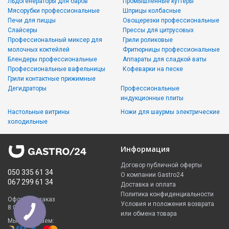
Льдогенераторы для баров
Промышленные куттеры
Мясорубки профессиональные
Шприцы колбасные
Печи для пиццы
Овощерезки профессиональные
Слайсеры
Прессы для цитрусовых
Профессиональный миксер для
Грили роликовые
молочных коктейлей
Фритюрницы профессиональные
Блендеры профессиональные
Аппараты для сладкой ваты
Профессиональные вафельницы
Кофеварки на песке
Грили контактные прижимные
Дегидраторы
Профессиональные
индукционные плиты
Настольные витрины
Ножи для шаурмы электрические
холодильные
Информация
Договор публичной оферты
050 335 61 34
О компании Gastro24
067 299 61 34
Доставка и оплата
Политика конфиденциальности
Оформить заказ
Условия и положения возврата
8:00 - 23:00
или обмена товара
Мы принимаем: