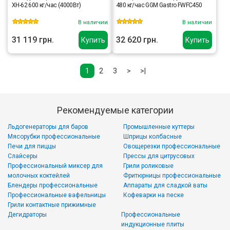
XH-62 600 кг/час (4000Вт)
480 кг/час GGM Gastro FWFC450
В наличии
В наличии
31 119 грн.
32 620 грн.
Купить
Купить
1
2
3
>
>|
Рекомендуемые категории
Льдогенераторы для баров
Промышленные куттеры
Мясорубки профессиональные
Шприцы колбасные
Печи для пиццы
Овощерезки профессиональные
Слайсеры
Прессы для цитрусовых
Профессиональный миксер для
Грили роликовые
молочных коктейлей
Фритюрницы профессиональные
Блендеры профессиональные
Аппараты для сладкой ваты
Профессиональные вафельницы
Кофеварки на песке
Грили контактные прижимные
Дегидраторы
Профессиональные
индукционные плиты