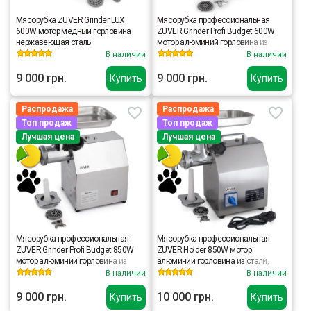
Мясорубка ZUVER Grinder LUX
Мясорубка профессиональная
600W мотор медный горловина
ZUVER Grinder Profi Budget 600W
нержавеющая сталь
мотор алюминий горловина из
стали
В наличии
В наличии
9 000 грн.
9 000 грн.
Купить
Купить
Распродажа
Распродажа
Топ продаж
Топ продаж
Лучшая цена
Лучшая цена
Мясорубка профессиональная
Мясорубка профессиональная
ZUVER Grinder Profi Budget 850W
ZUVER Holder 850W мотор
мотор алюминий горловина из
алюминий горловина из стали,
стали
непостоянный реверс, ручка для
В наличии
В наличии
перенесения
9 000 грн.
10 000 грн.
Купить
Купить