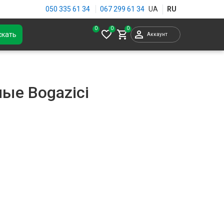
050 335 61 34
067 299 61 34
0
скать
Аккаунт
ые Bogazici