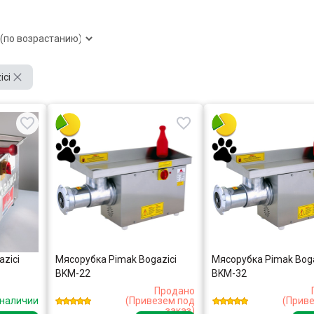
ici
zici
Мясорубка Pimak Bogazici
Мясорубка Pimak Boga
BKM-22
BKM-32
Продано
 наличии
(Привезем под
(Прив
заказ)