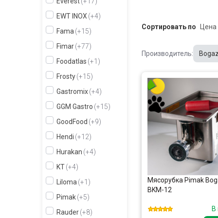
Everest
+17
EWT INOX
+4
Сортировать по
Fama
+15
Fimar
+77
Производитель:
Bogaz
Foodatlas
+1
Frosty
+15
Gastromix
+4
GGM Gastro
+15
GoodFood
+9
Hendi
+12
Hurakan
+4
KT
+4
Мясорубка Pimak Boga
Liloma
+1
BKM-12
Pimak
+5
В
Rauder
+8