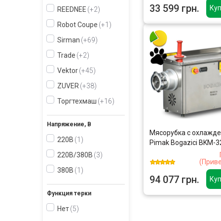
33 599 грн.
Куп
REEDNEE
+2
Robot Coupe
+1
Sirman
+69
Trade
+2
Vektor
+45
ZUVER
+38
Торгтехмаш
+16
Напряжение, В
Мясорубка с охлажд
220В
1
Pimak Bogazici BKM-3
220В/380В
3
(Прив
380В
1
94 077 грн.
Куп
Функция терки
Нет
5