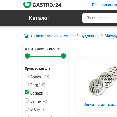
Про компани
Каталог
Электромеханическое оборудование
Мясор
Цена
33599
-
94077
грн.
Производитель
Apach
+19
Berg
+5
Bogazici
Celme
+3
Запчасти для мясо
EFC
+1