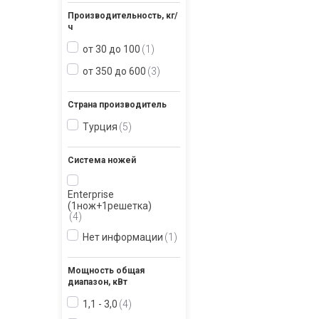
Производительность, кг/
ч
от 30 до 100
1
от 350 до 600
3
Страна производитель
Турция
5
Система ножей
Enterprise
(1нож+1решетка)
4
Нет информации
1
Мощность общая
диапазон, кВт
1,1 - 3,0
4