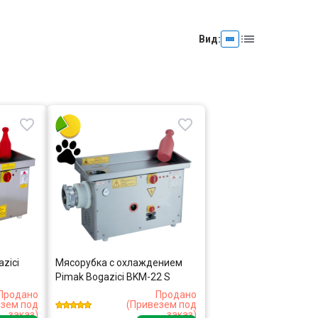
Вид:
zici
Мясорубка с охлаждением
Pimak Bogazici BKM-22 S
Продано
Продано
езем под
(Привезем под
заказ)
заказ)