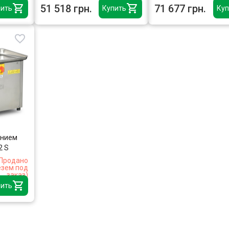
51 518 грн.
71 677 грн.
ить
Купить
Куп
ением
2 S
Продано
езем под
заказ)
ить